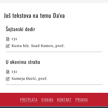
Još tekstova na temu Da'va
Šejtanski dodir
131
Kurra hfz. Sead Kumro, prof.
U okovima straha
131
Sumeja Ðurić, prof.
PRETPLATA
O NAMA
KONTAKT
PRIJAVA