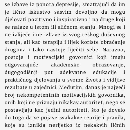
se izbave iz ponora depresije, smatrajući da im
je lično iskustvo sasvim dovoljno da mogu
djelovati pozitivno i inspirativno i na druge koji
se nalaze u istom ili sličnom stanju. Mnogi se i
ne izliječe i ne izbave iz svog teškog duševnog
stanja, ali kao terapiju i lijek koriste obraćanje
drugima i tako nastoje liječiti sebe. Naravno,
postoje i motivacijski govornici koji imaju
odgovarajuće akademsko obrazovanje,
dugogodišnji put adekvatne edukacije i
praktičnog djelovanja u svome životu i vidljive
rezultate u zajednici. Međutim, danas je najveći
broj nekompetentnih motivacijskih govornika,
onih koji ne priznaju nikakav autoritet, nego se
postavljaju kao jedini autoriteti, što je dovelo
do toga da se pojave svakakve teorije i pravila,
koja su iznikla nerijetko iz nekakvih ličnih