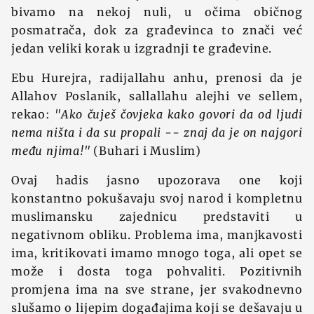
bivamo na nekoj nuli, u očima običnog
posmatrača, dok za građevinca to znači već
jedan veliki korak u izgradnji te građevine.
Ebu Hurejra, radijallahu anhu, prenosi da je
Allahov Poslanik, sallallahu alejhi ve sellem,
rekao:
"Ako čuješ čovjeka kako govori da od ljudi
nema ništa i da su propali -- znaj da je on najgori
među njima!"
(Buhari i Muslim)
Ovaj hadis jasno upozorava one koji
konstantno pokušavaju svoj narod i kompletnu
muslimansku zajednicu predstaviti u
negativnom obliku. Problema ima, manjkavosti
ima, kritikovati imamo mnogo toga, ali opet se
može i dosta toga pohvaliti. Pozitivnih
promjena ima na sve strane, jer svakodnevno
slušamo o lijepim događajima koji se dešavaju u