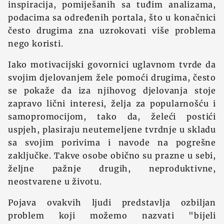
inspiracija, pomiješanih sa tuđim analizama,
podacima sa određenih portala, što u konačnici
često drugima zna uzrokovati više problema
nego koristi.
Iako motivacijski govornici uglavnom tvrde da
svojim djelovanjem žele pomoći drugima, često
se pokaže da iza njihovog djelovanja stoje
zapravo lični interesi, želja za popularnošću i
samopromocijom, tako da, želeći postići
uspjeh, plasiraju neutemeljene tvrdnje u skladu
sa svojim porivima i navode na pogrešne
zaključke. Takve osobe obično su prazne u sebi,
željne pažnje drugih, neproduktivne,
neostvarene u životu.
Pojava ovakvih ljudi predstavlja ozbiljan
problem koji možemo nazvati "bijeli