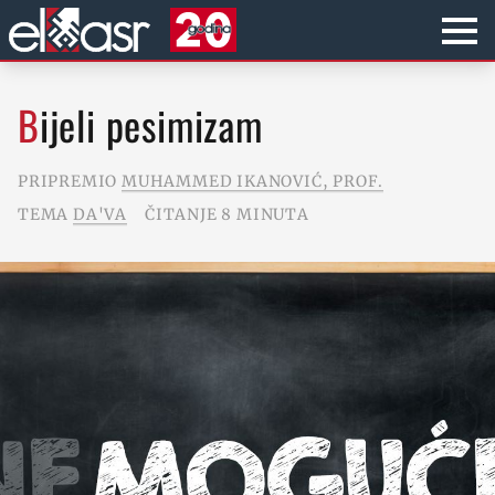
Bijeli pesimizam
PRIPREMIO
MUHAMMED IKANOVIĆ, PROF.
TEMA
DA'VA
ČITANJE 8 MINUTA