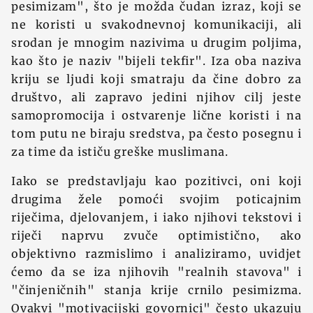
pesimizam", što je možda čudan izraz, koji se
ne koristi u svakodnevnoj komunikaciji, ali
srodan je mnogim nazivima u drugim poljima,
kao što je naziv "bijeli tekfir". Iza oba naziva
kriju se ljudi koji smatraju da čine dobro za
društvo, ali zapravo jedini njihov cilj jeste
samopromocija i ostvarenje lične koristi i na
tom putu ne biraju sredstva, pa često posegnu i
za time da ističu greške muslimana.
Iako se predstavljaju kao pozitivci, oni koji
drugima žele pomoći svojim poticajnim
riječima, djelovanjem, i iako njihovi tekstovi i
riječi naprvu zvuče optimistično, ako
objektivno razmislimo i analiziramo, uvidjet
ćemo da se iza njihovih "realnih stavova" i
"činjeničnih" stanja krije crnilo pesimizma.
Ovakvi "motivacijski govornici" često ukazuju