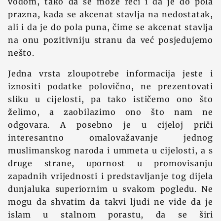
vodom, tako da se može reći i da je do pola
prazna, kada se akcenat stavlja na nedostatak,
ali i da je do pola puna, čime se akcenat stavlja
na onu pozitivniju stranu da već posjedujemo
nešto.
Jedna vrsta zloupotrebe informacija jeste i
iznositi podatke polovično, ne prezentovati
sliku u cijelosti, pa tako ističemo ono što
želimo, a zaobilazimo ono što nam ne
odgovara. A posebno je u cijeloj priči
interesantno omalovažavanje jednog
muslimanskog naroda i ummeta u cijelosti, a s
druge strane, upornost u promovisanju
zapadnih vrijednosti i predstavljanje tog dijela
dunjaluka superiornim u svakom pogledu. Ne
mogu da shvatim da takvi ljudi ne vide da je
islam u stalnom porastu, da se širi