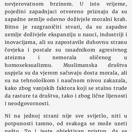
nevjerovatnom brzinom. U isto vrijeme,
pojedini zapadnjaci otvoreno priznaju da su
zapadne zemlje odavno doživjele moralni krah.
Bitno je razgraničiti stvari, da su zapadne
zemlje doživjele ekspanziju u nauci, industriji i
inovacijama, ali su zapostavile duhovnu stranu
čovjeka i postale su rasadnikom agresivnog
ateizma i nemorala oličenog u
homoseksualizmu. Muslimanska društva
uspjela su da vjerom sačuvaju dosta morala, ali
su na tehnološkom i naučnom nivou zakazala,
kako zbog vanjskih faktora koji se stalno trude
da rasture ta društva, tako i zbog lične lijenosti
i neodgovornosti.
Ni na jednoj strani nije sve svijetlo, niti u
potpunosti tamno, od svakoga se može uzeti
nešto. To i jeste objektivan pristup, da se