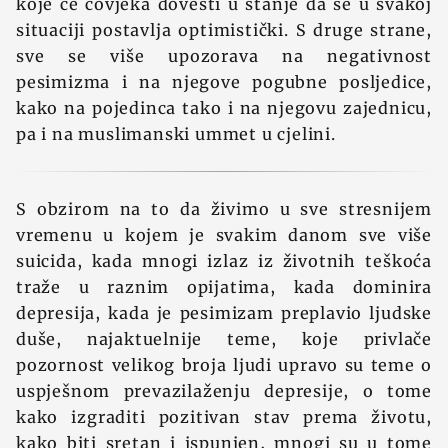
koje će čovjeka dovesti u stanje da se u svakoj
situaciji postavlja optimistički. S druge strane,
sve se više upozorava na negativnost
pesimizma i na njegove pogubne posljedice,
kako na pojedinca tako i na njegovu zajednicu,
pa i na muslimanski ummet u cjelini.
S obzirom na to da živimo u sve stresnijem
vremenu u kojem je svakim danom sve više
suicida, kada mnogi izlaz iz životnih teškoća
traže u raznim opijatima, kada dominira
depresija, kada je pesimizam preplavio ljudske
duše, najaktuelnije teme, koje privlače
pozornost velikog broja ljudi upravo su teme o
uspješnom prevazilaženju depresije, o tome
kako izgraditi pozitivan stav prema životu,
kako biti sretan i ispunjen, mnogi su u tome