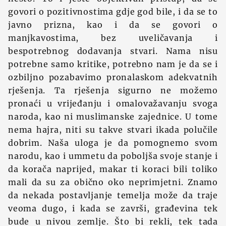
govori o pozitivnostima gdje god bile, i da se to
javno prizna, kao i da se govori o
manjkavostima, bez uveličavanja i
bespotrebnog dodavanja stvari. Nama nisu
potrebne samo kritike, potrebno nam je da se i
ozbiljno pozabavimo pronalaskom adekvatnih
rješenja. Ta rješenja sigurno ne možemo
pronaći u vrijeđanju i omalovažavanju svoga
naroda, kao ni muslimanske zajednice. U tome
nema hajra, niti su takve stvari ikada polučile
dobrim. Naša uloga je da pomognemo svom
narodu, kao i ummetu da poboljša svoje stanje i
da korača naprijed, makar ti koraci bili toliko
mali da su za obično oko neprimjetni. Znamo
da nekada postavljanje temelja može da traje
veoma dugo, i kada se završi, građevina tek
bude u nivou zemlje. Što bi rekli, tek tada