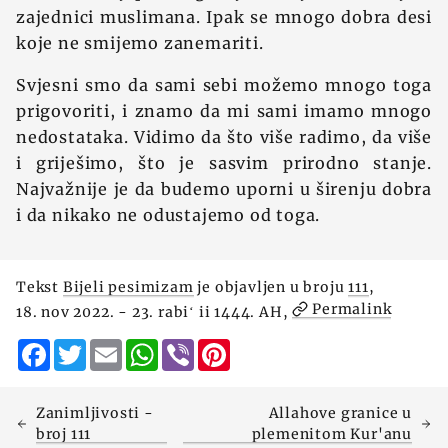
zajednici muslimana. Ipak se mnogo dobra desi
koje ne smijemo zanemariti.
Svjesni smo da sami sebi možemo mnogo toga
prigovoriti, i znamo da mi sami imamo mnogo
nedostataka. Vidimo da što više radimo, da više
i griješimo, što je sasvim prirodno stanje.
Najvažnije je da budemo uporni u širenju dobra
i da nikako ne odustajemo od toga.
Tekst
Bijeli pesimizam
je objavljen u broju
111
,
Permalink
18. nov 2022. - 23. rabiʻ ii 1444. AH,
Facebook
Twitter
Email
WhatsApp
Viber
Pinterest
Zanimljivosti -
Allahove granice u
broj 111
plemenitom Kur'anu