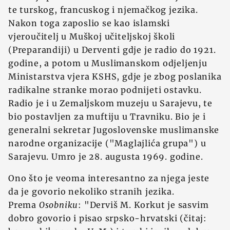
te turskog, francuskog i njemačkog jezika.
Nakon toga zaposlio se kao islamski
vjeroučitelj u Muškoj učiteljskoj školi
(Preparandiji) u Derventi gdje je radio do 1921.
godine, a potom u Muslimanskom odjeljenju
Ministarstva vjera KSHS, gdje je zbog poslanika
radikalne stranke morao podnijeti ostavku.
Radio je i u Zemaljskom muzeju u Sarajevu, te
bio postavljen za muftiju u Travniku. Bio je i
generalni sekretar Jugoslovenske muslimanske
narodne organizacije ("Maglajlića grupa") u
Sarajevu. Umro je 28. augusta 1969. godine.
Ono što je veoma interesantno za njega jeste
da je govorio nekoliko stranih jezika.
Prema
Osobniku
: "Derviš M. Korkut je sasvim
dobro govorio i pisao srpsko-hrvatski (čitaj: