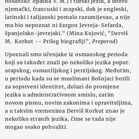
bosanski! opaska V. M.) i turski jezik, a dobro
njemački, francuski i arapski, dok je engleski,
latinski i talijanski pomalo razumijevao, a nije
mu bio nepoznat ni žargon Jevreja-Sefarda,
španjolsko-jevrejski." (Mina Kujović, "Derviš
M. Korkut -- Prilog biografiji",
Preporod
)
Upoznali smo učenjake iz osmanskog perioda
koji su također znali po nekoliko jezika poput:
arapskog, osmanlijskog i perzijskog. Međutim,
u periodu kada su se muslimani Bošnjaci borili
za sopstveni identitet, dolazi do promjene
jezika u administrativnom smislu, zatim
novom pismu, novim zakonima i upraviteljima,
a u takvim vremenima Derviš Korkut znao je
nekoliko stranih jezika, čime se tada nije
mogao svako pohvaliti.