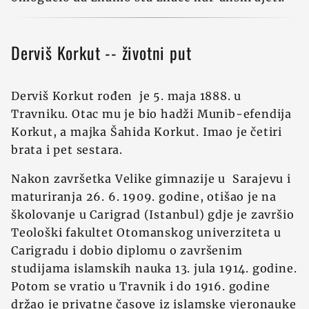
Derviš Korkut -- životni put
Derviš Korkut rođen je 5. maja 1888. u
Travniku. Otac mu je bio hadži Munib-efendija
Korkut, a majka Šahida Korkut. Imao je četiri
brata i pet sestara.
Nakon završetka Velike gimnazije u Sarajevu i
maturiranja 26. 6. 1909. godine, otišao je na
školovanje u Carigrad (Istanbul) gdje je završio
Teološki fakultet Otomanskog univerziteta u
Carigradu i dobio diplomu o završenim
studijama islamskih nauka 13. jula 1914. godine.
Potom se vratio u Travnik i do 1916. godine
držao je privatne časove iz islamske vjeronauke