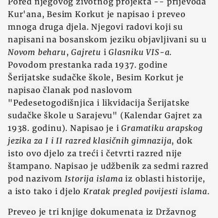
Pored njegovog životnog projekta -- prijevoda
Kur'ana, Besim Korkut je napisao i preveo
mnoga druga djela. Njegovi radovi koji su
napisani na bosanskom jeziku objavljivani su u
Novom beharu
,
Gajretu
i
Glasniku VIS-a
.
Povodom prestanka rada 1937. godine
Šerijatske sudačke škole, Besim Korkut je
napisao članak pod naslovom
"Pedesetogodišnjica i likvidacija Šerijatske
sudačke škole u Sarajevu" (Kalendar Gajret za
1938. godinu). Napisao je i
Gramatiku arapskog
jezika za I i II razred klasičnih gimnazija
, dok
isto ovo djelo za treći i četvrti razred nije
štampano. Napisao je udžbenik za sedmi razred
pod nazivom
Istorija islama
iz oblasti historije,
a isto tako i djelo
Kratak pregled povijesti islama
.
Preveo je tri knjige dokumenata iz Državnog