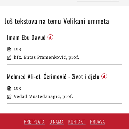
Još tekstova na temu Velikani ummeta
Imam Ebu Davud
d
103
hfz. Entas Pramenković, prof.
Mehmed Ali-ef. Ćerimović - život i djelo
d
103
Vedad Mustedanagić, prof.
PRETPLATA
O NAMA
KONTAKT
PRIJAVA