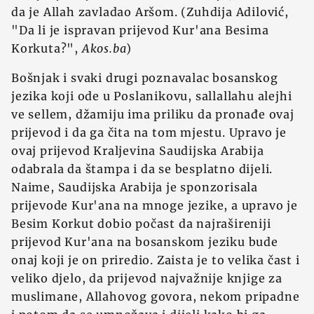
da je Allah zavladao Aršom. (Zuhdija Adilović,
"Da li je ispravan prijevod Kur'ana Besima
Korkuta?",
Akos.ba
)
Bošnjak i svaki drugi poznavalac bosanskog
jezika koji ode u Poslanikovu, sallallahu alejhi
ve sellem, džamiju ima priliku da pronađe ovaj
prijevod i da ga čita na tom mjestu. Upravo je
ovaj prijevod Kraljevina Saudijska Arabija
odabrala da štampa i da se besplatno dijeli.
Naime, Saudijska Arabija je sponzorisala
prijevode Kur'ana na mnoge jezike, a upravo je
Besim Korkut dobio počast da najrašireniji
prijevod Kur'ana na bosanskom jeziku bude
onaj koji je on priredio. Zaista je to velika čast i
veliko djelo, da prijevod najvažnije knjige za
muslimane, Allahovog govora, nekom pripadne