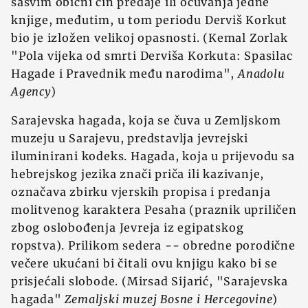
sasvim obični čin predaje ili očuvanja jedne
knjige, međutim, u tom periodu Derviš Korkut
bio je izložen velikoj opasnosti. (Kemal Zorlak
"Pola vijeka od smrti Derviša Korkuta: Spasilac
Hagade i Pravednik među narodima",
Anadolu
Agency
)
Sarajevska hagada, koja se čuva u Zemljskom
muzeju u Sarajevu, predstavlja jevrejski
iluminirani kodeks. Hagada, koja u prijevodu sa
hebrejskog jezika znači priča ili kazivanje,
označava zbirku vjerskih propisa i predanja
molitvenog karaktera Pesaha (praznik upriličen
zbog oslobođenja Jevreja iz egipatskog
ropstva). Prilikom sedera -- obredne porodične
večere ukućani bi čitali ovu knjigu kako bi se
prisjećali slobode. (Mirsad Sijarić, "Sarajevska
hagada"
Zemaljski muzej Bosne i Hercegovine
)