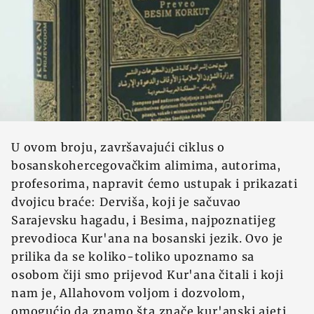
U ovom broju, završavajući ciklus o
bosanskohercegovačkim alimima, autorima,
profesorima, napravit ćemo ustupak i prikazati
dvojicu braće: Derviša, koji je sačuvao
Sarajevsku hagadu, i Besima, najpoznatijeg
prevodioca Kur'ana na bosanski jezik. Ovo je
prilika da se koliko-toliko upoznamo sa
osobom čiji smo prijevod Kur'ana čitali i koji
nam je, Allahovom voljom i dozvolom,
omogućio da znamo šta znače kur'anski ajeti.