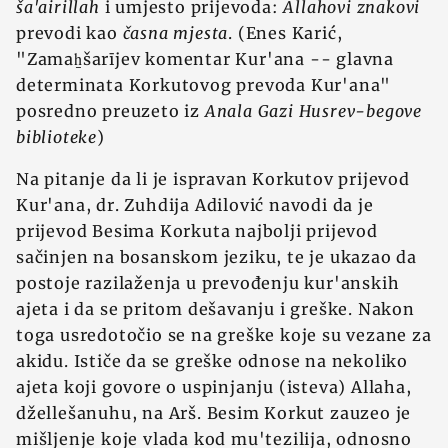
ša'airillah
i umjesto prijevoda:
Allahovi znakovi
prevodi kao
časna mjesta
. (Enes Karić,
"Zamaẖšarījev komentar Kur'ana -- glavna
determinata Korkutovog prevoda Kur'ana"
posredno preuzeto iz
Anala Gazi Husrev-begove
biblioteke
)
Na pitanje da li je ispravan Korkutov prijevod
Kur'ana, dr. Zuhdija Adilović navodi da je
prijevod Besima Korkuta najbolji prijevod
sačinjen na bosanskom jeziku, te je ukazao da
postoje razilaženja u prevođenju kur'anskih
ajeta i da se pritom dešavanju i greške. Nakon
toga usredotočio se na greške koje su vezane za
akidu. Ističe da se greške odnose na nekoliko
ajeta koji govore o uspinjanju (isteva) Allaha,
džellešanuhu, na Arš. Besim Korkut zauzeo je
mišljenje koje vlada kod mu'tezilija, odnosno