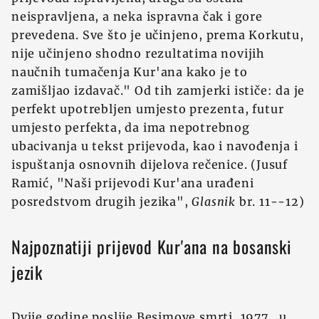
neispravljena, a neka ispravna čak i gore
prevedena. Sve što je učinjeno, prema Korkutu,
nije učinjeno shodno rezultatima novijih
naučnih tumačenja Kur'ana kako je to
zamišljao izdavač." Od tih zamjerki ističe: da je
perfekt upotrebljen umjesto prezenta, futur
umjesto perfekta, da ima nepotrebnog
ubacivanja u tekst prijevoda, kao i navođenja i
ispuštanja osnovnih dijelova rečenice. (Jusuf
Ramić, "Naši prijevodi Kur'ana urađeni
posredstvom drugih jezika",
Glasnik
br. 11--12)
Najpoznatiji prijevod Kur'ana na bosanski
jezik
Dvije godine poslije Besimove smrti, 1977., u