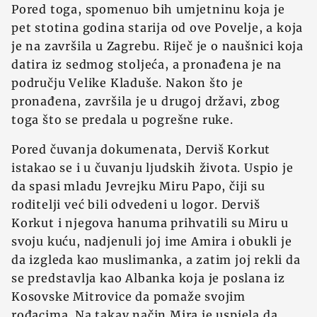
Pored toga, spomenuo bih umjetninu koja je
pet stotina godina starija od ove Povelje, a koja
je na završila u Zagrebu. Riječ je o naušnici koja
datira iz sedmog stoljeća, a pronađena je na
području Velike Kladuše. Nakon što je
pronađena, završila je u drugoj državi, zbog
toga što se predala u pogrešne ruke.
Pored čuvanja dokumenata, Derviš Korkut
istakao se i u čuvanju ljudskih života. Uspio je
da spasi mladu Jevrejku Miru Papo, čiji su
roditelji već bili odvedeni u logor. Derviš
Korkut i njegova hanuma prihvatili su Miru u
svoju kuću, nadjenuli joj ime Amira i obukli je
da izgleda kao muslimanka, a zatim joj rekli da
se predstavlja kao Albanka koja je poslana iz
Kosovske Mitrovice da pomaže svojim
rođacima. Na takav način Mira je uspjela da