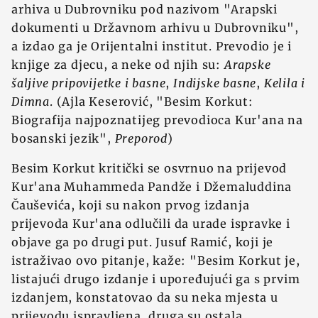
arhiva u Dubrovniku pod nazivom "Arapski
dokumenti u Državnom arhivu u Dubrovniku",
a izdao ga je Orijentalni institut. Prevodio je i
knjige za djecu, a neke od njih su:
Arapske
šaljive pripovijetke i basne
,
Indijske basne
,
Kelila i
Dimna
. (Ajla Keserović, "Besim Korkut:
Biografija najpoznatijeg prevodioca Kur'ana na
bosanski jezik",
Preporod
)
Besim Korkut kritički se osvrnuo na prijevod
Kur'ana Muhammeda Pandže i Džemaluddina
Čauševića, koji su nakon prvog izdanja
prijevoda Kur'ana odlučili da urade ispravke i
objave ga po drugi put. Jusuf Ramić, koji je
istraživao ovo pitanje, kaže: "Besim Korkut je,
listajući drugo izdanje i upoređujući ga s prvim
izdanjem, konstatovao da su neka mjesta u
prijevodu ispravljena, druga su ostala