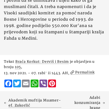
i potom da se umnožava i dijeli kako bi ga
muslimani čitali. A treba napomenuti i da je
Visoki saudijski komitet za pomoć naroda
Bosne i Hercegovine u periodu od 1993. do
1998. godine podijelio 550.000 Kur'ana sa
prijevodom koji su štampani u štampariji kralja
Fahda u Medini.
Tekst
Braća Korkut: Derviš i Besim
je objavljen u
broju
105
,
Permalink
13. nov 2021. - 07. rabiʻ ii 1443. AH,
Facebook
Twitter
Email
WhatsApp
Viber
Pinterest
Adabi
Akademik muftija Muamer-
konzumiranja
ef. Zukorlić
hrane