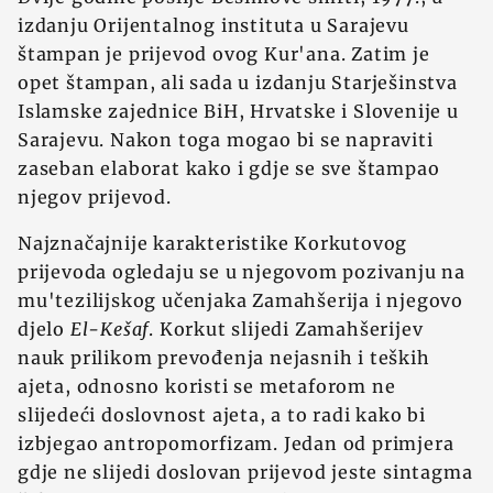
izdanju Orijentalnog instituta u Sarajevu
štampan je prijevod ovog Kur'ana. Zatim je
opet štampan, ali sada u izdanju Starješinstva
Islamske zajednice BiH, Hrvatske i Slovenije u
Sarajevu. Nakon toga mogao bi se napraviti
zaseban elaborat kako i gdje se sve štampao
njegov prijevod.
Najznačajnije karakteristike Korkutovog
prijevoda ogledaju se u njegovom pozivanju na
mu'tezilijskog učenjaka Zamahšerija i njegovo
djelo
El-Kešaf
. Korkut slijedi Zamahšerijev
nauk prilikom prevođenja nejasnih i teških
ajeta, odnosno koristi se metaforom ne
slijedeći doslovnost ajeta, a to radi kako bi
izbjegao antropomorfizam. Jedan od primjera
gdje ne slijedi doslovan prijevod jeste sintagma