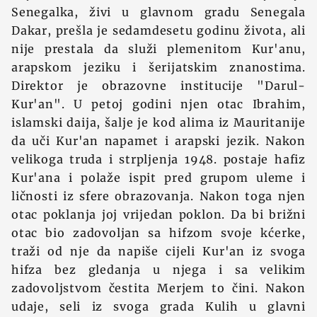
Senegalka, živi u glavnom gradu Senegala
Dakar, prešla je sedamdesetu godinu života, ali
nije prestala da služi plemenitom Kur'anu,
arapskom jeziku i šerijatskim znanostima.
Direktor je obrazovne institucije "Darul-
Kur'an". U petoj godini njen otac Ibrahim,
islamski daija, šalje je kod alima iz Mauritanije
da uči Kur'an napamet i arapski jezik. Nakon
velikoga truda i strpljenja 1948. postaje hafiz
Kur'ana i polaže ispit pred grupom uleme i
ličnosti iz sfere obrazovanja. Nakon toga njen
otac poklanja joj vrijedan poklon. Da bi brižni
otac bio zadovoljan sa hifzom svoje kćerke,
traži od nje da napiše cijeli Kur'an iz svoga
hifza bez gledanja u njega i sa velikim
zadovoljstvom čestita Merjem to čini. Nakon
udaje, seli iz svoga grada Kulih u glavni