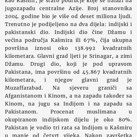
kao Kašmir, je staro područje koje se nalazi na
jugozapadu centralne Azije. Broj stanovnika
2004. godine bio je više od deset miliona ljudi.
Trenutno je podijeljeno na dva dijela: indijski i
pakistanski dio. Indijski dio čine Džamu i
većina područja Kašmira ili 67%, čija ukupna
površina iznosi oko 138.992 kvadratnih
kilometara. Glavni grad ljeti je Srinagar, a zimi
Džamu. Drugi dio, koji je pod upravom
Pakistana, ima površinu od 45.867 kvadratnih
kilometara, i njegov glavni grad je
Muzaffarabad. Na sjeveru graniči sa
Afganistanom i Kinom, a na zapadu također sa
Kinom, na jugu sa Indijom i na zapadu sa
Pakistanom. Procenat muslimana u
okupiranom indijskom dijelu je oko 80%.
Pakistan je vodio tri rata sa Indijom u Kašmiru
u manje od četvrt vijeka. Nakon završetka