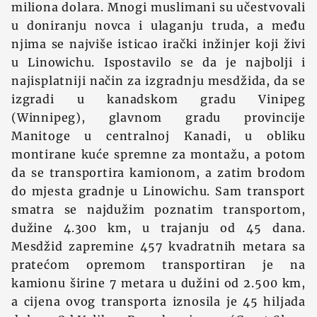
miliona dolara. Mnogi muslimani su učestvovali
u doniranju novca i ulaganju truda, a među
njima se najviše isticao irački inžinjer koji živi
u Linowichu. Ispostavilo se da je najbolji i
najisplatniji način za izgradnju mesdžida, da se
izgradi u kanadskom gradu Vinipeg
(Winnipeg), glavnom gradu provincije
Manitoge u centralnoj Kanadi, u obliku
montirane kuće spremne za montažu, a potom
da se transportira kamionom, a zatim brodom
do mjesta gradnje u Linowichu. Sam transport
smatra se najdužim poznatim transportom,
dužine 4.300 km, u trajanju od 45 dana.
Mesdžid zapremine 457 kvadratnih metara sa
pratećom opremom transportiran je na
kamionu širine 7 metara u dužini od 2.500 km,
a cijena ovog transporta iznosila je 45 hiljada