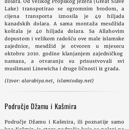
dolara. Od Velikog Propskog jezera (Great Slave
Lake) transpotirao se ogromnim brodom, a
cijena transporta iznosila je 49 hiljada
kanadskih dolara. A sama montaža mesdžida
koštala je 40 hiljada dolara. Sa Allahovim
dopustom i velikom radošću ove male islamske
zajednice, mesdžid je otvoren u mjesecu
oktobru 2010. godine klanjanjem zajedničkog
namaza, a otvaranju su prisustvovali svi
muslimani Linowicha i druge ličnosti iz grada.
(Izvor: alarabiya.net, islamtoday.net)
Područje Džamu i Kašmira
Područje Džamu i Kašmira, ili poznatije samo