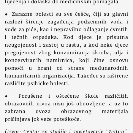
liječenja i dolaska do medicinskih pomagala.
● Zarazne bolesti su sve češće, čiji su glavni
razlozi širenje zagađenja podzemnih voda i
vode za piće, kao i nepravilno odlaganje čvrstih
i tečnih otpadaka. Kod djece je prisutna
neugojenost i zastoj u rastu, a kod neke djece
pregojenost zbog konzumiranja škroba, ulja i
konzerviranih namirnica, koji čine osnovu
pomoći u hrani od strane međunarodnih
humanitarnih organizacija. Također su raširene
različite psihičke bolesti.
● Porušene i oštećene škole različitih
obrazovnih nivoa nisu još obnovljene, a uz to
zabrana uvoza obrazovnog materijala
pričinjava još veće poteškoće.
(Izvor: Centar za studije i savjetovanje "Zejtun",