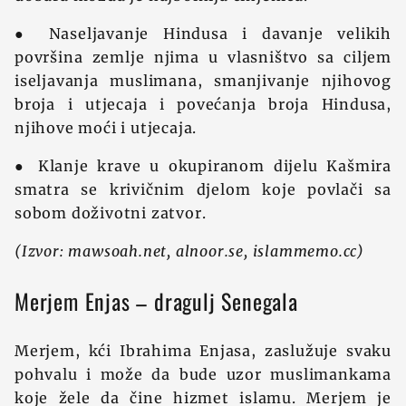
● Naseljavanje Hindusa i davanje velikih
površina zemlje njima u vlasništvo sa ciljem
iseljavanja muslimana, smanjivanje njihovog
broja i utjecaja i povećanja broja Hindusa,
njihove moći i utjecaja.
● Klanje krave u okupiranom dijelu Kašmira
smatra se krivičnim djelom koje povlači sa
sobom doživotni zatvor.
(Izvor: mawsoah.net, alnoor.se, islammemo.cc)
Merjem Enjas – dragulj Senegala
Merjem, kći Ibrahima Enjasa, zaslužuje svaku
pohvalu i može da bude uzor muslimankama
koje žele da čine hizmet islamu. Merjem je