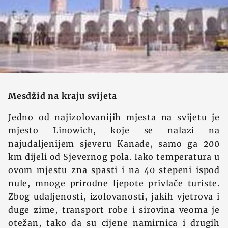
Mesdžid na kraju svijeta
Jedno od najizolovanijih mjesta na svijetu je
mjesto Linowich, koje se nalazi na
najudaljenijem sjeveru Kanade, samo ga 200
km dijeli od Sjevernog pola. Iako temperatura u
ovom mjestu zna spasti i na 40 stepeni ispod
nule, mnoge prirodne ljepote privlače turiste.
Zbog udaljenosti, izolovanosti, jakih vjetrova i
duge zime, transport robe i sirovina veoma je
otežan, tako da su cijene namirnica i drugih