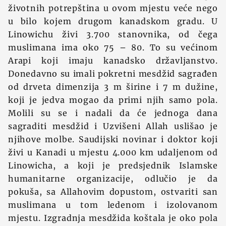
životnih potrepština u ovom mjestu veće nego
u bilo kojem drugom kanadskom gradu. U
Linowichu živi 3.700 stanovnika, od čega
muslimana ima oko 75 – 80. To su većinom
Arapi koji imaju kanadsko državljanstvo.
Donedavno su imali pokretni mesdžid sagrađen
od drveta dimenzija 3 m širine i 7 m dužine,
koji je jedva mogao da primi njih samo pola.
Molili su se i nadali da će jednoga dana
sagraditi mesdžid i Uzvišeni Allah uslišao je
njihove molbe. Saudijski novinar i doktor koji
živi u Kanadi u mjestu 4.000 km udaljenom od
Linowicha, a koji je predsjednik Islamske
humanitarne organizacije, odlučio je da
pokuša, sa Allahovim dopustom, ostvariti san
muslimana u tom ledenom i izolovanom
mjestu. Izgradnja mesdžida koštala je oko pola