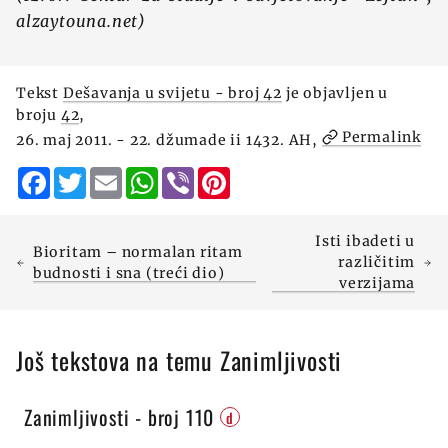
alzaytouna.net)
Tekst
Dešavanja u svijetu - broj 42
je objavljen u
broju
42
,
Permalink
26. maj 2011. - 22. džumade ii 1432. AH,
Facebook
Twitter
Email
WhatsApp
Viber
Pinterest
Isti ibadeti u
Bioritam – normalan ritam
različitim
budnosti i sna (treći dio)
verzijama
Još tekstova na temu Zanimljivosti
Zanimljivosti - broj 110
d