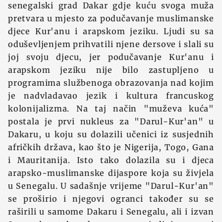
senegalski grad Dakar gdje kuću svoga muža
pretvara u mjesto za podučavanje muslimanske
djece Kur'anu i arapskom jeziku. Ljudi su sa
oduševljenjem prihvatili njene dersove i slali su
joj svoju djecu, jer podučavanje Kur'anu i
arapskom jeziku nije bilo zastupljeno u
programima službenoga obrazovanja nad kojim
je nadvladavao jezik i kultura francuskog
kolonijalizma. Na taj način "muževa kuća"
postala je prvi nukleus za "Darul-Kur'an" u
Dakaru, u koju su dolazili učenici iz susjednih
afričkih država, kao što je Nigerija, Togo, Gana
i Mauritanija. Isto tako dolazila su i djeca
arapsko-muslimanske dijaspore koja su živjela
u Senegalu. U sadašnje vrijeme "Darul-Kur'an"
se proširio i njegovi ogranci također su se
raširili u samome Dakaru i Senegalu, ali i izvan