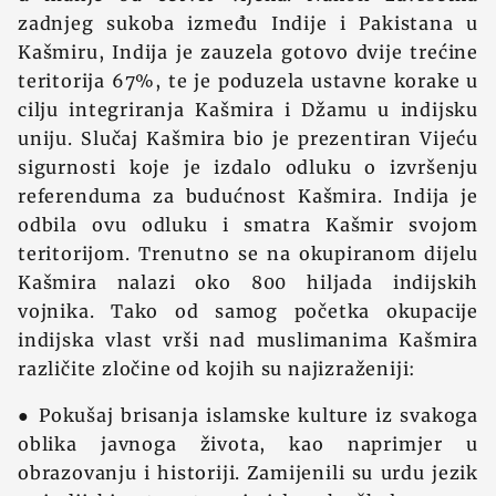
zadnjeg sukoba između Indije i Pakistana u
Kašmiru, Indija je zauzela gotovo dvije trećine
teritorija 67%, te je poduzela ustavne korake u
cilju integriranja Kašmira i Džamu u indijsku
uniju. Slučaj Kašmira bio je prezentiran Vijeću
sigurnosti koje je izdalo odluku o izvršenju
referenduma za budućnost Kašmira. Indija je
odbila ovu odluku i smatra Kašmir svojom
teritorijom. Trenutno se na okupiranom dijelu
Kašmira nalazi oko 800 hiljada indijskih
vojnika. Tako od samog početka okupacije
indijska vlast vrši nad muslimanima Kašmira
različite zločine od kojih su najizraženiji:
● Pokušaj brisanja islamske kulture iz svakoga
oblika javnoga života, kao naprimjer u
obrazovanju i historiji. Zamijenili su urdu jezik