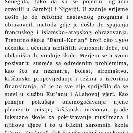
Senegala, tako da su se pojedini ogranci
otvorili u Gambiji i Nigeriji. U zadnje vrijeme
došlo je do reforme nastavnog programa i
obrazovnih metoda gdje je došlo do spajanja
francuskog i islamsko-arapskog obrazovanja.
Trenutno škola "Darul-Kur'an" broji oko 1.500
učenika i učenica različitih starosnih doba, od
obdaništa do srednje škole. Merjem se u svom
pozivanju susreće sa određenim problemima,
kao što su neznanje, bolest, siromaštvo,
kršćansko propovijedanje i težina u izvorima
finansiranja, ali je to sve nije spriječilo da se
stavi u službu Kur'anu i Allahovoj vjeri. Kao
primjer pokušaja onemogućavanja njene
plemenite misije, kršćanski misionari grade
luksuzne škole za pokrštavanje muslimana i
njihove djece i to u blizini skromnih škola
"Darul-Kur'ana", čak štaviše pokušavaju kupiti