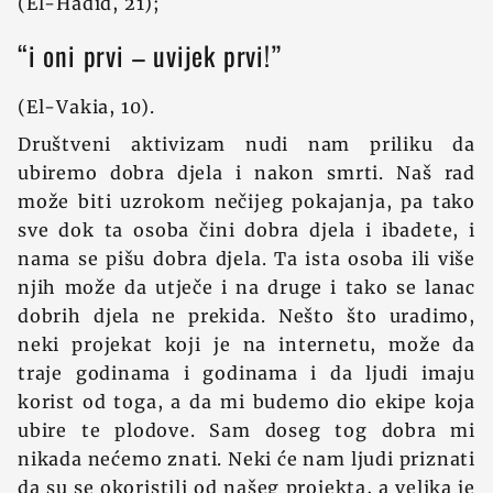
(El-Hadid, 21);
“i oni prvi – uvijek prvi!”
(El-Vakia, 10).
Društveni aktivizam nudi nam priliku da
ubiremo dobra djela i nakon smrti. Naš rad
može biti uzrokom nečijeg pokajanja, pa tako
sve dok ta osoba čini dobra djela i ibadete, i
nama se pišu dobra djela. Ta ista osoba ili više
njih može da utječe i na druge i tako se lanac
dobrih djela ne prekida. Nešto što uradimo,
neki projekat koji je na internetu, može da
traje godinama i godinama i da ljudi imaju
korist od toga, a da mi budemo dio ekipe koja
ubire te plodove. Sam doseg tog dobra mi
nikada nećemo znati. Neki će nam ljudi priznati
da su se okoristili od našeg projekta, a velika je