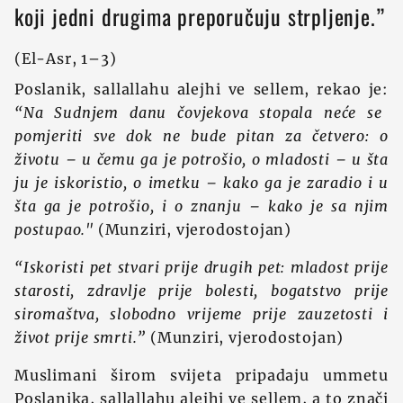
koji jedni drugima preporučuju strpljenje.”
(El-Asr, 1–3)
Poslanik, sallallahu alejhi ve sellem, rekao je:
“Na Sudnjem danu čovjekova stopala neće se
pomjeriti sve dok ne bude pitan za četvero: o
životu – u čemu ga je potrošio, o mladosti – u šta
ju je iskoristio, o imetku – kako ga je zaradio i u
šta ga je potrošio, i o znanju – kako je sa njim
postupao."
(Munziri, vjerodostojan)
“Iskoristi pet stvari prije drugih pet: mladost prije
starosti, zdravlje prije bolesti, bogatstvo prije
siromaštva, slobodno vrijeme prije zauzetosti i
život prije smrti.”
(Munziri, vjerodostojan)
Muslimani širom svijeta pripadaju ummetu
Poslanika, sallallahu alejhi ve sellem, a to znači