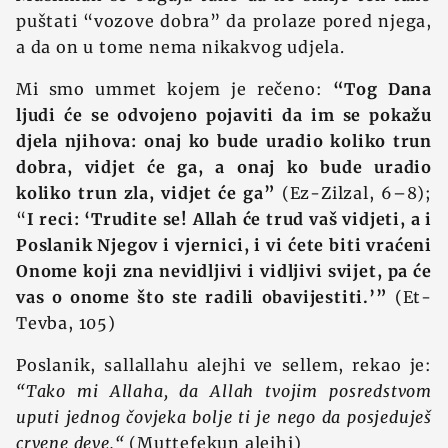
puštati “vozove dobra” da prolaze pored njega,
a da on u tome nema nikakvog udjela.
Mi smo ummet kojem je rečeno:
“Tog Dana
ljudi će se odvojeno pojaviti da im se pokažu
djela njihova: onaj ko bude uradio koliko trun
dobra, vidjet će ga, a onaj ko bude uradio
koliko trun zla, vidjet će ga”
(Ez-Zilzal, 6–8);
“
I reci: ‘Trudite se! Allah će trud vaš vidjeti, a i
Poslanik Njegov i vjernici, i vi ćete biti vraćeni
Onome koji zna nevidljivi i vidljivi svijet, pa će
vas o onome što ste radili obavijestiti.’”
(Et-
Tevba, 105)
Poslanik, sallallahu alejhi ve sellem, rekao je:
“Tako mi Allaha, da Allah tvojim posredstvom
uputi jednog čovjeka bolje ti je nego da posjeduješ
crvene deve.“
(Muttefekun alejhi)