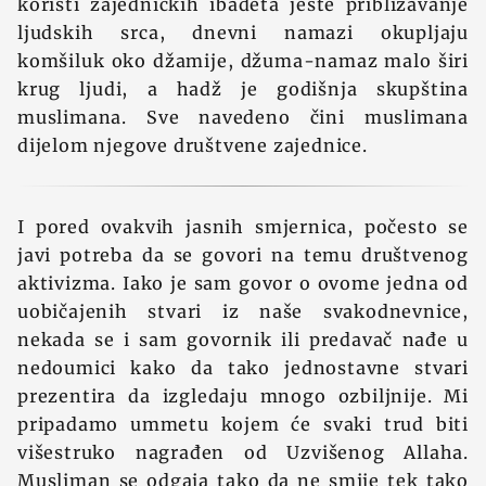
koristi zajedničkih ibadeta jeste približavanje
ljudskih srca, dnevni namazi okupljaju
komšiluk oko džamije, džuma-namaz malo širi
krug ljudi, a hadž je godišnja skupština
muslimana. Sve navedeno čini muslimana
dijelom njegove društvene zajednice.
I pored ovakvih jasnih smjernica, počesto se
javi potreba da se govori na temu društvenog
aktivizma. Iako je sam govor o ovome jedna od
uobičajenih stvari iz naše svakodnevnice,
nekada se i sam govornik ili predavač nađe u
nedoumici kako da tako jednostavne stvari
prezentira da izgledaju mnogo ozbiljnije. Mi
pripadamo ummetu kojem će svaki trud biti
višestruko nagrađen od Uzvišenog Allaha.
Musliman se odgaja tako da ne smije tek tako