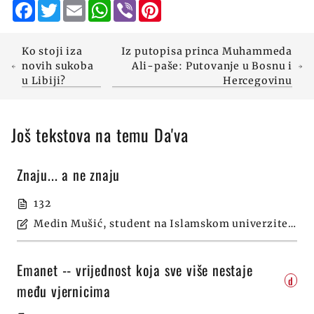
Facebook
Twitter
Email
WhatsApp
Viber
Pinterest
Ko stoji iza
Iz putopisa princa Muhammeda
novih sukoba
Ali-paše: Putovanje u Bosnu i
u Libiji?
Hercegovinu
Još tekstova na temu Da'va
Znaju... a ne znaju
132
Medin Mušić, student na Islamskom univerzitetu u Medini
Emanet -- vrijednost koja sve više nestaje
d
među vjernicima