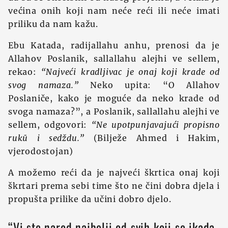
većina onih koji nam neće reći ili neće imati
priliku da nam kažu.
Ebu Katada, radijallahu anhu, prenosi da je
Allahov Poslanik, sallallahu alejhi ve sellem,
rekao:
“Najveći kradljivac je onaj koji krade od
svog namaza.”
Neko upita: “O Allahov
Poslaniče, kako je moguće da neko krade od
svoga namaza?”, a Poslanik, sallallahu alejhi ve
sellem, odgovori:
“Ne upotpunjavajući propisno
rukū i sedždu.”
(Bilježe Ahmed i Hakim,
vjerodostojan)
A možemo reći da je najveći škrtica onaj koji
škrtari prema sebi time što ne čini dobra djela i
propušta prilike da učini dobro djelo.
“Vi ste narod najbolji od svih koji se ikada