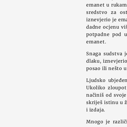
emanet u rukama 
sredstvo za ost
iznevjerio je em
dadne ocjenu viš
potpadne pod utj
emanet.
Snaga sudstva j
dlaku, iznevjeri
posao ili nešto u
Ljudsko ubjeđe
Ukoliko zloupot
načiniš od svoje
skriješ istinu u 
i izdaja.
Mnogo je različ