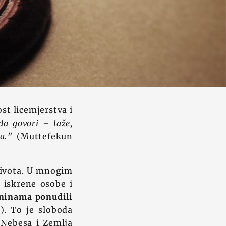
st licemjerstva i
a govori – laže,
ga.”
(Muttefekun
 života. U mnogim
i iskrene osobe i
aninama ponudili
). To je sloboda
 Nebesa i Zemlja