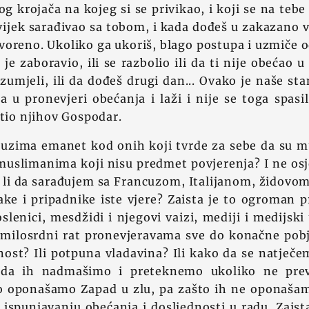
g krojača na kojeg si se privikao, i koji se na tebe 
i vijek sarađivao sa tobom, i kada dođeš u zakazano 
voreno. Ukoliko ga ukoriš, blago postupa i uzmiče od
 je zaboravio, ili se razbolio ili da ti nije obećao u 
azumjeli, ili da dođeš drugi dan... Ovako je naše sta
 u pronevjeri obećanja i laži i nije se toga spas
itio njihov Gospodar.
uzima emanet kod onih koji tvrde za sebe da su m
muslimanima koji nisu predmet povjerenja? I ne os
 li da sarađujem sa Francuzom, Italijanom, židovom
ke i pripadnike iste vjere? Zaista je to ogroman 
slenici, mesdžidi i njegovi vaizi, mediji i medijski
nemilosrdni rat pronevjeravama sve do konačne pob
nost? Ili potpuna vladavina? Ili kako da se natječ
 i da ih nadmašimo i preteknemo ukoliko ne pre
 oponašamo Zapad u zlu, pa zašto ih ne oponašam
spunjavanju obećanja i dosljednosti u radu. Zaista