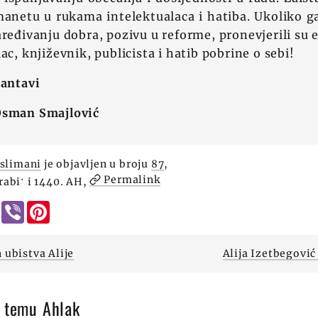
manetu u rukama intelektualaca i hatiba. Ukoliko g
aređivanju dobra, pozivu u reforme, pronevjerili su 
ac, književnik, publicista i hatib pobrine o sebi!
Tantavi
Osman Smajlović
slimani
je objavljen u broju
87
,
Permalink
 rabiʻ i 1440. AH,
l
WhatsApp
Viber
Pinterest
 ubistva Alije
Alija Izetbegović
a temu Ahlak