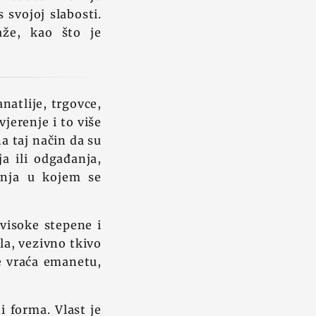
 svojoj slabosti.
aže, kao što je
atlije, trgovce,
jerenje i to više
a taj način da su
a ili odgađanja,
anja u kojem se
visoke stepene i
la, vezivno tkivo
ne vraća emanetu,
i forma. Vlast je