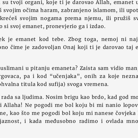
a su tvoji organi, koje ti je darovao Allah, emanet
 svojim očima haram, zabranjeno islamom, ili upotr
 krećeš svojim nogama prema njemu, ili pružiš 
o si svoj emanet, pronevjerio ga i izdao.
jek je emanet kod tebe. Zbog toga, nemoj ni na
ono čime je zadovoljan Onaj koji ti je darovao taj
uslimani u pitanju emaneta? Zaista sam vidio ma
trgovaca, pa i kod “učenjaka”, onih za koje nezna
pohvalna titula kod sufija) svoga vremena.
m rada sa ljudima. Nosim brigu kao brdo, kad god m
i Allaha! Ne pogodi me bol koju bi mi nanio lopov 
me, kao što me pogodi bol koju mi nanese čovjeka 
ojaznost, i kada međusobno radimo i ovlada mn