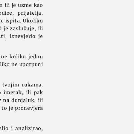
n ili je uzme kao
ice, prijatelja,
e ispita. Ukoliko
je zaslužuje, ili
ti, iznevjerio je
ine koliko jednu
oliko ne upotpuni
 tvojim rukama.
 imetak, ili pak
 na dunjaluk, ili
a to je pronevjera
io i analizirao,