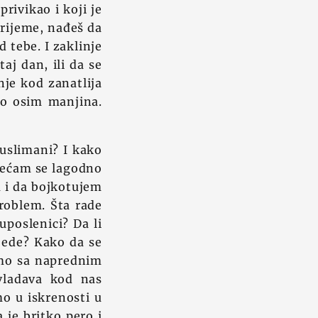
privikao i koji je
vrijeme, nađeš da
 tebe. I zaklinje
taj dan, ili da se
nje kod zanatlija
ilo osim manjina.
uslimani? I kako
jećam se lagodno
 i da bojkotujem
problem. Šta rade
 uposlenici? Da li
jede? Kako da se
emo sa naprednim
vladava kod nas
o u iskrenosti u
 je britko pero i