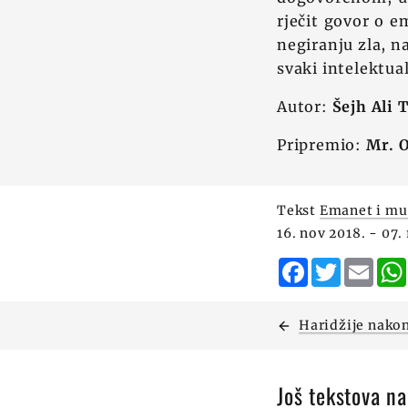
rječit govor o e
negiranju zla, n
svaki intelektual
Autor:
Šejh Ali 
Pripremio:
Mr. 
Tekst
Emanet i mu
16. nov 2018. - 07.
Facebook
Twitter
Emai
Haridžije nakon
Još tekstova n