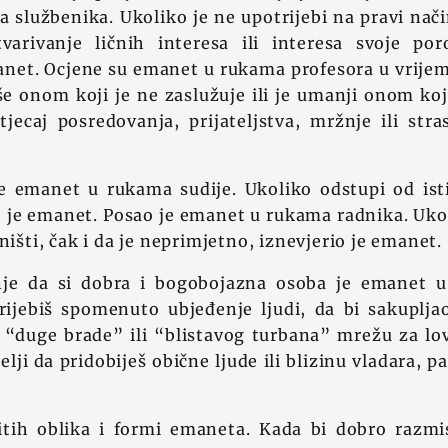
službenika. Ukoliko je ne upotrijebi na pravi nači
varivanje ličnih interesa ili interesa svoje porod
anet. Ocjene su emanet u rukama profesora u vrijem
e onom koji je ne zaslužuje ili je umanji onom koji 
ecaj posredovanja, prijateljstva, mržnje ili stras
e emanet u rukama sudije. Ukoliko odstupi od ist
o je emanet. Posao je emanet u rukama radnika. Uk
ništi, čak i da je neprimjetno, iznevjerio je emanet.
nje da si dobra i bogobojazna osoba je emanet u
rijebiš spomenuto ubjeđenje ljudi, da bi sakupljao
 “duge brade” ili “blistavog turbana” mrežu za lov
želji da pridobiješ obične ljude ili blizinu vladara, p
itih oblika i formi emaneta. Kada bi dobro razmisl