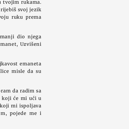
 u tvojim rukama.
ijebiš svoj jezik
svoju ruku prema
jmanji dio njega
 emanet, Uzvišeni
njkavost emaneta
lice misle da su
oram da radim sa
koji će mi ući u
koji mi ispoljava
om, pojede me i