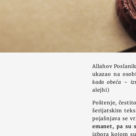
Allahov Poslanik
ukazao na osobi
kada obeća – iz
alejhi)
Poštenje, čestit
šerijatskim teks
pojašnjava se v
emanet, pa su s
izbora kojom su