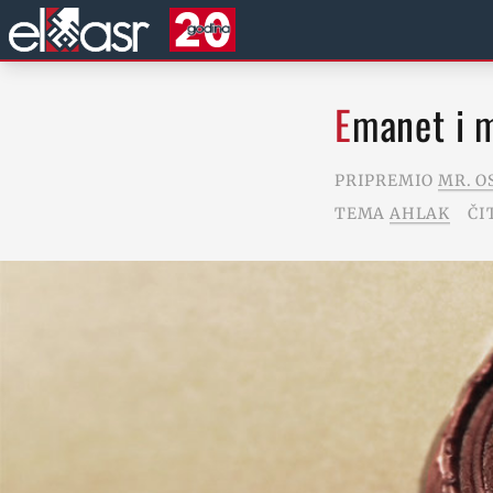
Emanet i 
PRIPREMIO
MR. O
TEMA
AHLAK
ČI