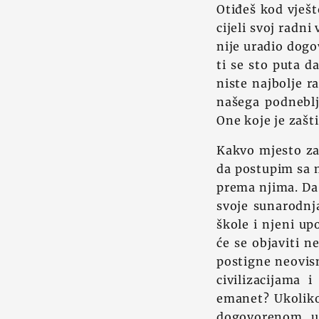
Otiđeš kod vješto
cijeli svoj radn
nije uradio dogo
ti se sto puta da
niste najbolje r
našega podneblja
One koje je zašt
Kakvo mjesto za
da postupim sa 
prema njima. Da
svoje sunarodnja
škole i njeni upo
će se objaviti 
postigne neovis
civilizacijama
emanet? Ukoliko
dogovorenom, u i