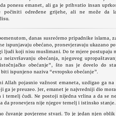
 da ponesu emanet, ali ga je prihvatio insan uprkos
počiniti određene grijehe, ali ne može da l
isu.
omenutom, danas susrećemo pripadnike islama, zan
 ne ispunjavaju obećano, pronevjeravaju ukazano pov
 ljudi koji nisu muslimani. Do te mjere postupaju n
 u neizvršavanju obećanja, njegovog upropaštavanj
“istočnjačko obećanje”, što nas je dovelo do st
 biti ispunjeno naziva “evropsko obećanje”.
eni Allah pojasnio važnost emaneta, uzdigao ga na 
ji ga je preuzeo. Jer, emanet je najvredniji dio mora
a i temelj ćudi. Ne postoji nijedna vrlina a da se 
a a da pronevjera nije njegov temelj i istinsko stanje.
 čuvanje povjerene stvari. To je jedan njen oblik 