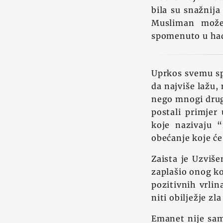
bila su snažnija
Musliman može 
spomenuto u had
Uprkos svemu sp
da najviše lažu,
nego mnogi drugi
postali primjer
koje nazivaju 
obećanje koje će
Zaista je Uzviš
zaplašio onog ko
pozitivnih vrlin
niti obilježje zl
Emanet nije samo