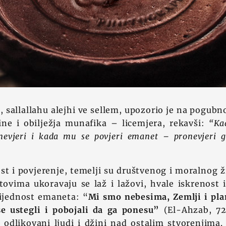
, sallallahu alejhi ve sellem, upozorio je na pogubno
ne i obilježja munafika – licemjera, rekavši:
“Kad
nevjeri i kada mu se povjeri emanet – pronevjeri 
ost i povjerenje, temelji su društvenog i moralnog
tovima ukoravaju se laž i lažovi, hvale iskrenost 
rijednost emaneta: “
Mi smo nebesima, Zemlji i pl
e ustegli i pobojali da ga ponesu”
(El-Ahzab, 72
 odlikovani ljudi i džini nad ostalim stvorenjima.