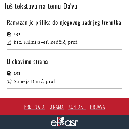
Još tekstova na temu Da'va
Ramazan je prilika do njegovog zadnjeg trenutka
131
hfz. Hilmija-ef. Redžić, prof.
U okovima straha
131
Sumeja Ðurić, prof.
PRETPLATA
O NAMA
KONTAKT
PRIJAVA