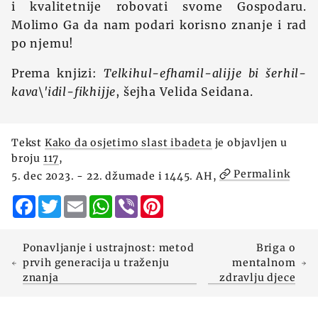
i kvalitetnije robovati svome Gospodaru.
Molimo Ga da nam podari korisno znanje i rad
po njemu!
Prema knjizi:
Telkihul-efhamil-alijje bi šerhil-
kava\'idil-fikhijje
, šejha Velida Seidana.
Tekst
Kako da osjetimo slast ibadeta
je objavljen u
broju
117
,
Permalink
5. dec 2023. - 22. džumade i 1445. AH,
Facebook
Twitter
Email
WhatsApp
Viber
Pinterest
Ponavljanje i ustrajnost: metod
Briga o
prvih generacija u traženju
mentalnom
znanja
zdravlju djece