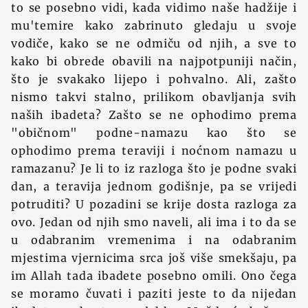
to se posebno vidi, kada vidimo naše hadžije i
mu'temire kako zabrinuto gledaju u svoje
vodiče, kako se ne odmiču od njih, a sve to
kako bi obrede obavili na najpotpuniji način,
što je svakako lijepo i pohvalno. Ali, zašto
nismo takvi stalno, prilikom obavljanja svih
naših ibadeta? Zašto se ne ophodimo prema
"običnom" podne-namazu kao što se
ophodimo prema teraviji i noćnom namazu u
ramazanu? Je li to iz razloga što je podne svaki
dan, a teravija jednom godišnje, pa se vrijedi
potruditi? U pozadini se krije dosta razloga za
ovo. Jedan od njih smo naveli, ali ima i to da se
u odabranim vremenima i na odabranim
mjestima vjernicima srca još više smekšaju, pa
im Allah tada ibadete posebno omili. Ono čega
se moramo čuvati i paziti jeste to da nijedan