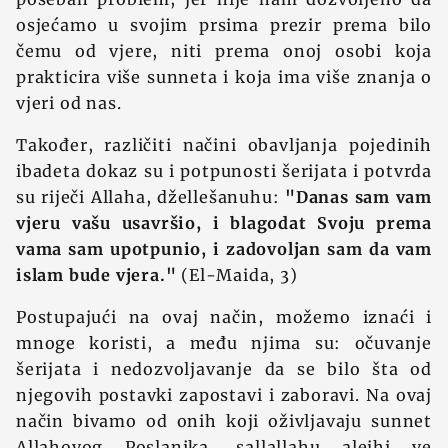
osjećamo u svojim prsima prezir prema bilo
čemu od vjere, niti prema onoj osobi koja
prakticira više sunneta i koja ima više znanja o
vjeri od nas.
Također, različiti načini obavljanja pojedinih
ibadeta dokaz su i potpunosti šerijata i potvrda
su riječi Allaha, džellešanuhu:
"Danas sam vam
vjeru vašu usavršio, i blagodat Svoju prema
vama sam upotpunio, i zadovoljan sam da vam
islam bude vjera."
(El-Maida, 3)
Postupajući na ovaj način, možemo iznaći i
mnoge koristi, a među njima su: očuvanje
šerijata i nedozvoljavanje da se bilo šta od
njegovih postavki zapostavi i zaboravi. Na ovaj
način bivamo od onih koji oživljavaju sunnet
Allahovog Poslanika, sallallahu alejhi ve