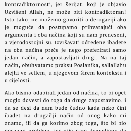
kontradiktornosti, jer šerijat, koji je objavio
Uzvišeni Allah, ne može biti kontradiktoran!
Isto tako, ne možemo govoriti o derogaciji ako
je moguće da postupamo prihvatajući oba
argumenta i oba načina koji su nam preneseni,
a vjerodostojni su. Izvršavati određene ibadete
na oba načina preče je nego preferirati samo
jedan način, a zapostavljati drugi. Na na taj
način, obuhvatamo praksu Poslanika, sallallahu
alejhi ve sellem, u njegovom širem kontekstu i
u cijelosti.
Ako bismo odabirali jedan od načina, to bi opet
moglo dovesti do toga da druge zapostavimo, i
da se desi da nam bude čudno kada neko čini
ibadet na drugačiji način od onog kako mi
znamo, ili da ga korimo zbog toga, što bi bio
poseban problem, jer nije nam dozvoljeno da