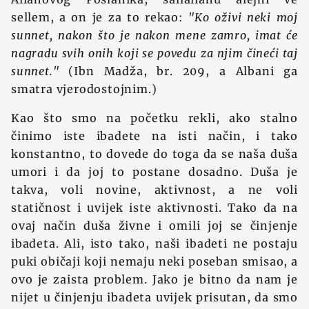
sellem, a on je za to rekao:
"Ko oživi neki moj
sunnet, nakon što je nakon mene zamro, imat će
nagradu svih onih koji se povedu za njim čineći taj
sunnet."
(Ibn Madža, br. 209, a Albani ga
smatra vjerodostojnim.)
Kao što smo na početku rekli, ako stalno
činimo iste ibadete na isti način, i tako
konstantno, to dovede do toga da se naša duša
umori i da joj to postane dosadno. Duša je
takva, voli novine, aktivnost, a ne voli
statičnost i uvijek iste aktivnosti. Tako da na
ovaj način duša živne i omili joj se činjenje
ibadeta. Ali, isto tako, naši ibadeti ne postaju
puki običaji koji nemaju neki poseban smisao, a
ovo je zaista problem. Jako je bitno da nam je
nijet u činjenju ibadeta uvijek prisutan, da smo