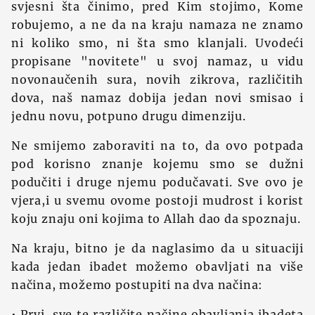
svjesni šta činimo, pred Kim stojimo, Kome
robujemo, a ne da na kraju namaza ne znamo
ni koliko smo, ni šta smo klanjali. Uvodeći
propisane "novitete" u svoj namaz, u vidu
novonaučenih sura, novih zikrova, različitih
dova, naš namaz dobija jedan novi smisao i
jednu novu, potpuno drugu dimenziju.
Ne smijemo zaboraviti na to, da ovo potpada
pod korisno znanje kojemu smo se dužni
podučiti i druge njemu podučavati. Sve ovo je
vjera,i u svemu ovome postoji mudrost i korist
koju znaju oni kojima to Allah dao da spoznaju.
Na kraju, bitno je da naglasimo da u situaciji
kada jedan ibadet možemo obavljati na više
načina, možemo postupiti na dva načina:
• Prvi, sve te različite načine obavljanja ibadeta