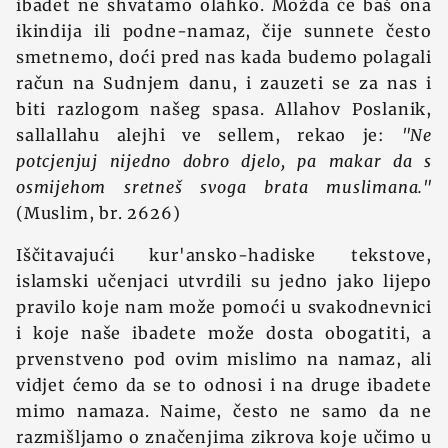
ibadet ne shvatamo olahko. Možda će baš ona
ikindija ili podne-namaz, čije sunnete često
smetnemo, doći pred nas kada budemo polagali
račun na Sudnjem danu, i zauzeti se za nas i
biti razlogom našeg spasa. Allahov Poslanik,
sallallahu alejhi ve sellem, rekao je:
"Ne
potcjenjuj nijedno dobro djelo, pa makar da s
osmijehom sretneš svoga brata muslimana."
(Muslim, br. 2626)
Iščitavajući kur'ansko-hadiske tekstove,
islamski učenjaci utvrdili su jedno jako lijepo
pravilo koje nam može pomoći u svakodnevnici
i koje naše ibadete može dosta obogatiti, a
prvenstveno pod ovim mislimo na namaz, ali
vidjet ćemo da se to odnosi i na druge ibadete
mimo namaza. Naime, često ne samo da ne
razmišljamo o značenjima zikrova koje učimo u