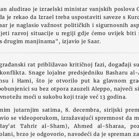
n aludirao je izraelski ministar vanjskih poslova 
a je rekao da Izrael treba uspostaviti saveze s Ku
 Saar je naglasio važnost političkih i sigurnosnih as
i razvoj situacije u regiji gdje ćemo uvijek biti 
s drugim manjinama", izjavio je Saar.
 građanski rat približavao kritičnoj fazi, događaji s
 konflikta. Snage lojalne predsjedniku Basharu al-
su i Hami, što je otvorilo put ka glavnom gr
unjenici su bez otpora zauzeli Aleppo, najveći si
avnotežu moći u sukobu koji traje već 13 godina.
jnim jutarnjim satima, 8. decembra, sirijski pr
javio se videoporukom, izražavajući spremnost da m
ay'at Tahrir al-Sham), Ahmed al-Sharaa, poz
ni, brzo je odgovorio, navodeći da je spreman zad