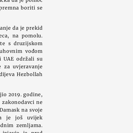
jučka da je pomoć
spremna boriti se
anje da je prekid
eca, na pomolu.
te s druzijskom
 duhovnim vođom
i UAE održali su
e za uvjeravanje
bdijeva Hezbollah
jio 2019. godine,
i zakonodavci ne
u Damask na svoje
a je još uvijek
padnim zemljama.