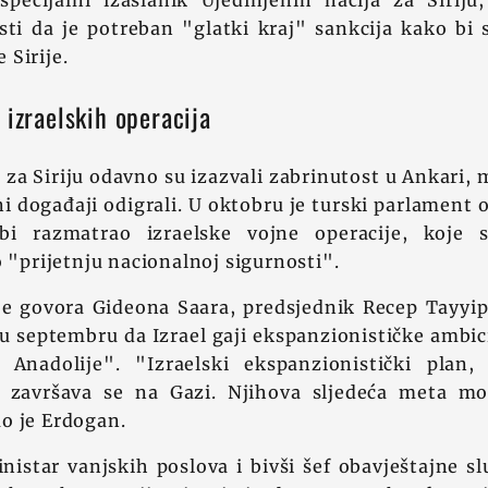
specijalni izaslanik Ujedinjenih nacija za Siriju,
sti da je potreban "glatki kraj" sankcija kako bi 
Sirije.
 izraelskih operacija
i za Siriju odavno su izazvali zabrinutost u Ankari,
ni događaji odigrali. U oktobru je turski parlament
bi razmatrao izraelske vojne operacije, koje s
o "prijetnju nacionalnoj sigurnosti".
je govora Gideona Saara, predsjednik Recep Tayyip
u septembru da Izrael gaji ekspanzionističke ambic
ve Anadolije". "Izraelski ekspanzionistički plan
 završava se na Gazi. Njihova sljedeća meta mog
o je Erdogan.
istar vanjskih poslova i bivši šef obavještajne s