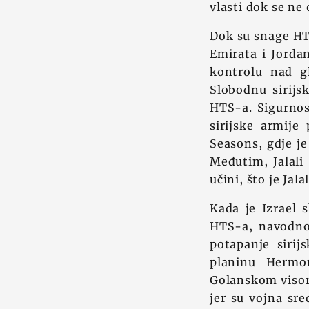
vlasti dok se ne 
Dok su snage HT
Emirata i Jordan
kontrolu nad gl
Slobodnu sirijs
HTS-a. Sigurnos
sirijske armij
Seasons, gdje je
Međutim, Jalali 
učini, što je Jala
Kada je Izrael s
HTS-a, navodno 
potapanje sirijs
planinu Hermon
Golanskom visora
jer su vojna sr