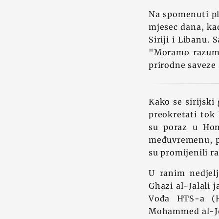
Na spomenuti pla
mjesec dana, kad
Siriji i Libanu.
"Moramo razumjet
prirodne saveze 
Kako se sirijski
preokretati tok
su poraz u Hom
međuvremenu, pob
su promijenili r
U ranim nedjel
Ghazi al-Jalali 
Vođa HTS-a (H
Mohammed al-Jola