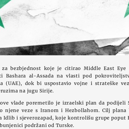
za bezbjednost koje je citirao Middle East Eye 
ti Bashara al-Assada na vlasti pod pokroviteljs
a (UAE), dok bi uspostavio vojne i strateške v
Druzima na jugu Sirije.
ve vlade poremetilo je izraelski plan da podijeli S
o njene veze s Iranom i Hezbollahom. Cilj plana b
a Idlib i sjeverozapad, koje kontrolišu grupe poput 
bunjenici podržani od Turske.