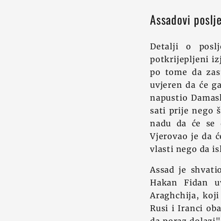
Assadovi poslj
Detalji o posl
potkrijepljeni i
po tome da zast
uvjeren da će ga
napustio Damask
sati prije nego 
nadu da će se d
Vjerovao je da ć
vlasti nego da i
Assad je shvati
Hakan Fidan uv
Araghchija, koji
Rusi i Iranci ob