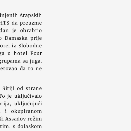
injenih Arapskih
če HTS da preuzme
rdan je ohrabrio
do Damaska prije
orci iz Slobodne
ga u hotel Four
 grupama sa juga.
vjetovao da to ne
 Siriji od strane
o je uključivalo
rija, uključujući
om i okupiranom
rži Assadov režim
utim, s dolaskom