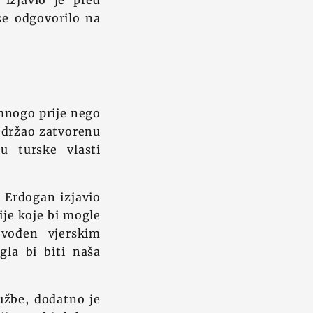
 izjavio je pred
se odgovorilo na
 mnogo prije nego
 održao zatvorenu
u turske vlasti
 Erdogan izjavio
ije koje bi mogle
, vođen vjerskim
la bi biti naša
lužbe, dodatno je