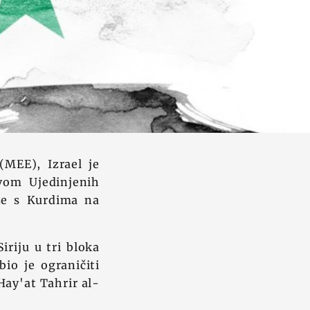
(MEE), Izrael je
tvom Ujedinjenih
eze s Kurdima na
iriju u tri bloka
io je ograničiti
Hay'at Tahrir al-