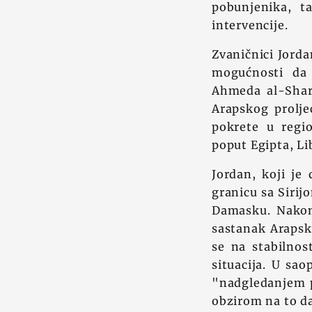
pobunjenika, t
intervencije.
Zvaničnici Jorda
mogućnosti da 
Ahmeda al-Sharaa
Arapskog prolje
pokrete u regi
poput Egipta, Li
Jordan, koji je 
granicu sa Sirij
Damasku. Nakon 
sastanak Arapsk
se na stabilnos
situacija. U sa
"nadgledanjem pr
obzirom na to da