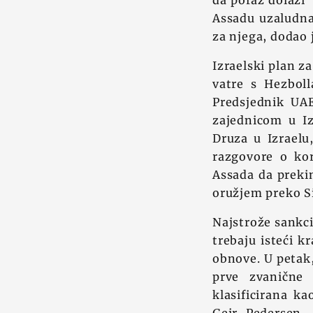
da poraz dolazi"
Assadu uzaludna,
za njega, dodao 
Izraelski plan z
vatre s Hezbol
Predsjednik UA
zajednicom u I
Druza u Izraelu
razgovore o kor
Assada da prekin
oružjem preko Si
Najstrože sankc
trebaju isteći 
obnove. U petak,
prve zvanične 
klasificirana k