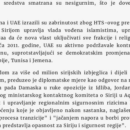
a sredstva smatrana su nesigurnim, što je dove
na i UAE izrazili su zabrinutost zbog HTS-ovog pre
Sirijom upravlja vlada vođena islamistima, up
 da će nova vlast uključivati sve frakcije i relig
ća 2011. godine, UAE su aktivno podržavale kont
onu, suprotstavljajući se demokratskim promje
bije, Tunisa i Jemena.
dom za više od milion sirijskih izbjeglica i dijel
om, preduzeo je diplomatske mjere kao odgovor na r
pada Damaska u ruke opozicije iz Idliba, Jorda
og ministarskog kontaktnog komiteta o Siriji u Aqa
t i upravljanje regionalnim sigurnosnim rizicima
općenju koje je objavljeno nakon sastanka, naglaše
ocesa tranzicije" i "jačanjem napora u borbi prot
 predstavlja opasnost za Siriju i sigurnost regije".