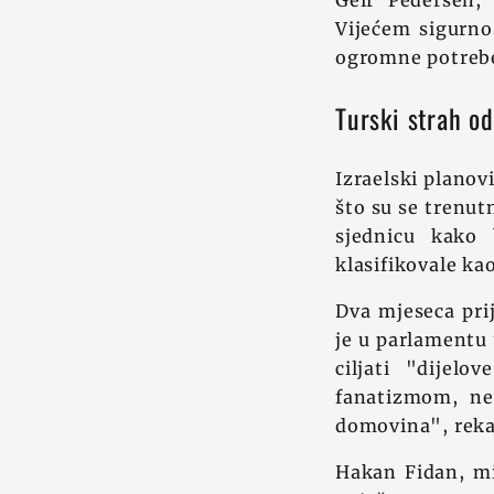
Geir Pedersen, 
Vijećem sigurno
ogromne potrebe 
Turski strah od
Izraelski planov
što su se trenut
sjednicu kako 
klasifikovale ka
Dva mjeseca pri
je u parlamentu 
ciljati "dijelo
fanatizmom, ne
domovina", reka
Hakan Fidan, min