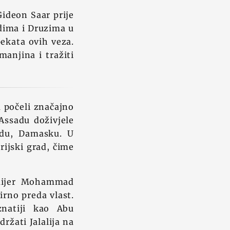
Gideon Saar prije
rdima i Druzima u
pekata ovih veza.
manjina i tražiti
u počeli značajno
Assadu doživjele
adu, Damasku. U
rijski grad, čime
emijer Mohammad
irno preda vlast.
natiji kao Abu
ržati Jalalija na