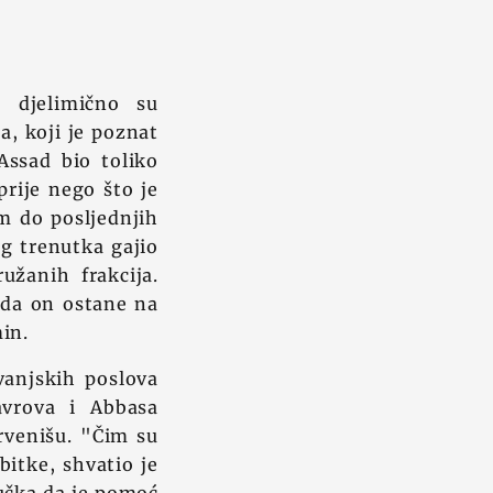
a djelimično su
a, koji je poznat
Assad bio toliko
prije nego što je
m do posljednjih
eg trenutka gajio
užanih frakcija.
i da on ostane na
in.
vanjskih poslova
avrova i Abbasa
ervenišu. "Čim su
bitke, shvatio je