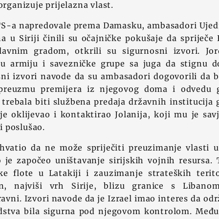
organizuje prijelazna vlast.
S-a napredovale prema Damasku, ambasadori Ujed
a u Siriji činili su očajničke pokušaje da sprije
avnim gradom, otkrili su sigurnosni izvori. Jo
ku armiju i savezničke grupe sa juga da stignu 
ni izvori navode da su ambasadori dogovorili da b
e preuzmu premijera iz njegovog doma i odvedu 
 trebala biti službena predaja državnih institucija
je oklijevao i kontaktirao Jolanija, koji mu je sa
li poslušao.
hvatio da ne može spriječiti preuzimanje vlasti u
je započeo uništavanje sirijskih vojnih resursa. T
ke flote u Latakiji i zauzimanje strateških terito
, najviši vrh Sirije, blizu granice s Liban
vni. Izvori navode da je Izrael imao interes da od
edstva bila sigurna pod njegovom kontrolom. Međ