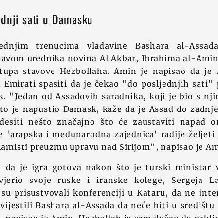
ednji sati u Damasku
jednjim trenucima vladavine Bashara al-Assad
zjavom urednika novina Al Akbar, Ibrahima al-Amin
upa stavove Hezbollaha. Amin je napisao da je 
 Emirati spasiti da je čekao "do posljednjih sati" 
. "Jedan od Assadovih saradnika, koji je bio s nji
što je napustio Damask, kaže da je Assad do zadnj
esiti nešto značajno što će zaustaviti napad or
e 'arapska i međunarodna zajednica' radije željet
slamisti preuzmu upravu nad Sirijom", napisao je Am
o da je igra gotova nakon što je turski ministar 
jerio svoje ruske i iranske kolege, Sergeja L
 su prisustvovali konferenciji u Kataru, da ne int
avijestili Bashara al-Assada da neće biti u središtu 