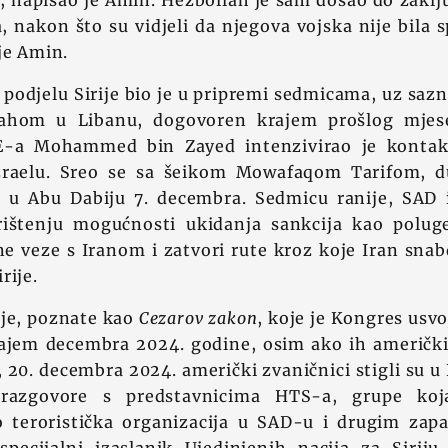
, napisao je Amin. Hezbollah je sam došao do zakl
 nakon što su vidjeli da njegova vojska nije bila 
je Amin.
a podjelu Sirije bio je u pripremi sedmicama, uz sazn
lahom u Libanu, dogovoren krajem prošlog mjes
E-a Mohammed bin Zayed intenzivirao je kontak
zraelu. Sreo se sa šeikom Mowafaqom Tarifom,
, u Abu Dabiju 7. decembra. Sedmicu ranije, SAD 
ištenju mogućnosti ukidanja sankcija kao polug
e veze s Iranom i zatvori rute kroz koje Iran sna
rije.
ije, poznate kao
Cezarov zakon
, koje je Kongres usvo
krajem decembra 2024. godine, osim ako ih američk
 20. decembra 2024. američki zvaničnici stigli su 
razgovore s predstavnicima HTS-a, grupe koj
ao teroristička organizacija u SAD-u i drugim za