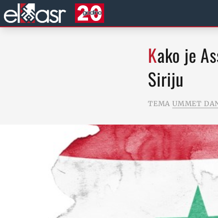
Kako je Assadov pad osujetio izraelski plan da podijeli
Siriju
TEMA
UMMET DA