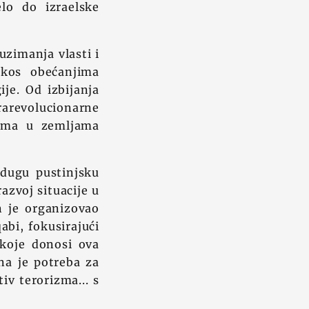
lo do izraelske
uzimanja vlasti i
rkos obećanjima
ije. Od izbijanja
rarevolucionarne
nama u zemljama
i dugu pustinjsku
azvoj situacije u
n je organizovao
bi, fokusirajući
 koje donosi ova
na je potreba za
iv terorizma... s