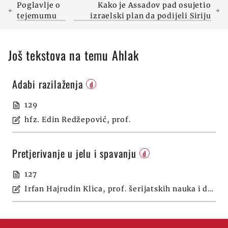
Poglavlje o
Kako je Assadov pad osujetio
tejemumu
izraelski plan da podijeli Siriju
Još tekstova na temu Ahlak
Adabi razilaženja
d
129
hfz. Edin Redžepović, prof.
Pretjerivanje u jelu i spavanju
d
127
Irfan Hajrudin Klica, prof. šerijatskih nauka i dipl. psiholog