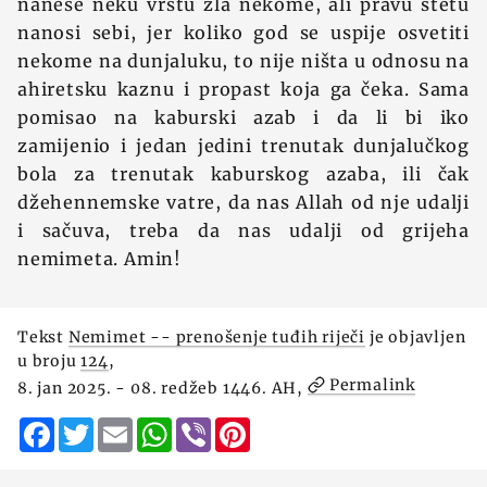
nanese neku vrstu zla nekome, ali pravu štetu
nanosi sebi, jer koliko god se uspije osvetiti
nekome na dunjaluku, to nije ništa u odnosu na
ahiretsku kaznu i propast koja ga čeka. Sama
pomisao na kaburski azab i da li bi iko
zamijenio i jedan jedini trenutak dunjalučkog
bola za trenutak kaburskog azaba, ili čak
džehennemske vatre, da nas Allah od nje udalji
i sačuva, treba da nas udalji od grijeha
nemimeta. Amin!
Tekst
Nemimet -- prenošenje tuđih riječi
je objavljen
u broju
124
,
Permalink
8. jan 2025. - 08. redžeb 1446. AH,
Facebook
Twitter
Email
WhatsApp
Viber
Pinterest