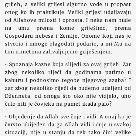
grijeh, a veliki grijesi sigurno vode u propast
onog ko ih praktikuje. Veliki grijesi udaljavaju
od Allahove milosti i oprosta. I neka nam bude
na umu prema kome griješimo, prema
Gospodaru nebesa i Zemlje, Onome Koji nas je
stvorio i mnoge blagodati podario, a mi Mu na
tim nimetima zahvaljujemo griješenjem.
• Spoznaja kazne koja slijedi za ovaj grijeh. Zar
zbog nekoliko riječi da godinama patimo u
kaburu i podnosimo tegobe njegovog azaba? I
zar zbog nekoliko riječi da budemo udaljeni od
Dženneta, od onoga što oko nije vidjelo, uho
čulo niti je čovjeku na pamet ikada palo?
• Ubjeđenje da Allah sve čuje i vidi. A onaj ko je
čvrsto ubijeđen da ga Allah vidi i čuje u svakoj
situaciji, nije u stanju da tek tako čini velike