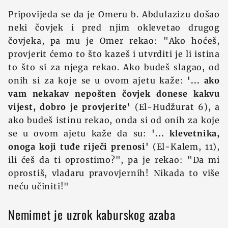
Pripovijeda se da je Omeru b. Abdulazizu došao
neki čovjek i pred njim oklevetao drugog
čovjeka, pa mu je Omer rekao: "Ako hoćeš,
provjerit ćemo to što kazeš i utvrditi je li istina
to što si za njega rekao. Ako budeš slagao, od
onih si za koje se u ovom ajetu kaže:
'... ako
vam nekakav nepošten čovjek donese kakvu
vijest, dobro je provjerite'
(El-Hudžurat 6), a
ako budeš istinu rekao, onda si od onih za koje
se u ovom ajetu kaže da su:
'... klevetnika,
onoga koji tuđe riječi prenosi'
(El-Kalem, 11),
ili ćeš da ti oprostimo?", pa je rekao: "Da mi
oprostiš, vladaru pravovjernih! Nikada to više
neću učiniti!"
Nemimet je uzrok kaburskog azaba