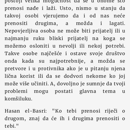
postoji velika mogućnost da se u onome što
prenosi nađe i laži. Usto, nismo u stanju da
takvoj osobi vjerujemo da i od nas neće
prenositi drugima, a možda i lagati.
Nepovjerljiva osoba ne može biti prijatelj ili u
najmanju ruku bliski prijatelj na koga se
možemo osloniti u nevolji ili nekoj potrebi.
Takve osobe najčešće i ostave svoje društvo
onda kada su najpotrebnije, a možda se
pretvore i u protivnika ako je u pitanju njena
lična korist ili da se dodvori nekome ko joj
može više učiniti. A, dovoljno je sumnje da tvoji
problemi mogu postati glavna tema u
komšiluku.
Hasan el-Basri: "Ko tebi prenosi riječi o
drugom, znaj da će ih i drugima prenositi o
tebi."