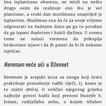
ima isplaniranu obavezu, ne misli na nešto
drugo osim da realizuje ono što je već
planirano, a svaki dan muslimana unaprijed je
isplaniran. Musliman zna da će za svoje vrijeme
odgovarati na Sudnjem danu pa ga to potakne
da ga ispuni ibadetom i hairli djelima. U svemu
tome ne nalazi vremena da prikuplja
beskorisne izjave i da ih pamti da bi ih nekome
ispričao.
Nemmam
neće ući u Džennet
Nemmam
je arapski izraz za onoga koji često
praktikuje prenošenje tuđih riječi, tj. kome je
to stalni običaj. O veličini njegovog grijeha
najbolje govori hadis koji prenosi Huzejfe b.
Jeman, radijallahu anhu, u kojem Allahov