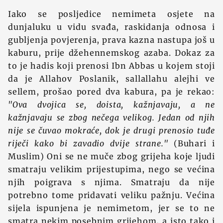
Iako se posljedice nemimeta osjete na
dunjaluku u vidu svađa, raskidanja odnosa i
gubljenja povjerenja, prava kazna nastupa još u
kaburu, prije džehennemskog azaba. Dokaz za
to je hadis koji prenosi Ibn Abbas u kojem stoji
da je Allahov Poslanik, sallallahu alejhi ve
sellem, prošao pored dva kabura, pa je rekao:
"Ova dvojica se, doista, kažnjavaju, a ne
kažnjavaju se zbog nečega velikog. Jedan od njih
nije se čuvao mokraće, dok je drugi prenosio tuđe
riječi kako bi zavadio dvije strane."
(Buhari i
Muslim) Oni se ne muče zbog grijeha koje ljudi
smatraju velikim prijestupima, nego se većina
njih poigrava s njima. Smatraju da nije
potrebno tome pridavati veliku pažnju. Većina
sijela ispunjena je nemimetom, jer se to ne
smatra nekim posebnim grijehom, a isto tako i