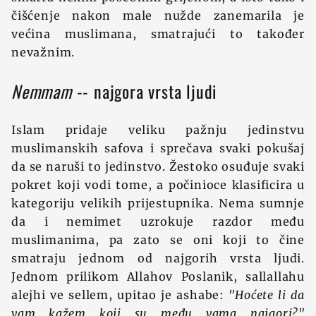
čišćenje nakon male nužde zanemarila je
većina muslimana, smatrajući to također
nevažnim.
Nemmam
-- najgora vrsta ljudi
Islam pridaje veliku pažnju jedinstvu
muslimanskih safova i sprečava svaki pokušaj
da se naruši to jedinstvo. Žestoko osuđuje svaki
pokret koji vodi tome, a počinioce klasificira u
kategoriju velikih prijestupnika. Nema sumnje
da i nemimet uzrokuje razdor među
muslimanima, pa zato se oni koji to čine
smatraju jednom od najgorih vrsta ljudi.
Jednom prilikom Allahov Poslanik, sallallahu
alejhi ve sellem, upitao je ashabe:
"Hoćete li da
vam kažem koji su među vama najgori?"