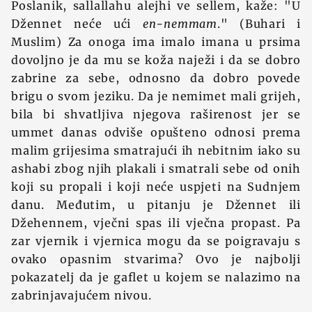
Poslanik, sallallahu alejhi ve sellem, kaže: "U
Džennet neće ući
en-nemmam
." (Buhari i
Muslim) Za onoga ima imalo imana u prsima
dovoljno je da mu se koža naježi i da se dobro
zabrine za sebe, odnosno da dobro povede
brigu o svom jeziku. Da je nemimet mali grijeh,
bila bi shvatljiva njegova raširenost jer se
ummet danas odviše opušteno odnosi prema
malim grijesima smatrajući ih nebitnim iako su
ashabi zbog njih plakali i smatrali sebe od onih
koji su propali i koji neće uspjeti na Sudnjem
danu. Međutim, u pitanju je Džennet ili
Džehennem, vječni spas ili vječna propast. Pa
zar vjernik i vjernica mogu da se poigravaju s
ovako opasnim stvarima? Ovo je najbolji
pokazatelj da je gaflet u kojem se nalazimo na
zabrinjavajućem nivou.