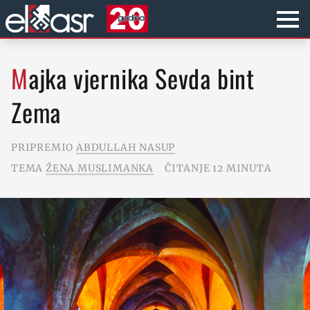
Majka vjernika Sevda bint
Zema
PRIPREMIO
ABDULLAH NASUP
TEMA
ŽENA MUSLIMANKA
ČITANJE 12 MINUTA