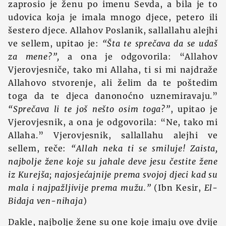
zaprosio je ženu po imenu Sevda, a bila je to
udovica koja je imala mnogo djece, petero ili
šestero djece. Allahov Poslanik, sallallahu alejhi
ve sellem, upitao je:
“Šta te sprečava da se udaš
za mene?”,
a ona je odgovorila: “Allahov
Vjerovjesniče, tako mi Allaha, ti si mi najdraže
Allahovo stvorenje, ali želim da te poštedim
toga da te djeca danonoćno uznemiravaju.”
“Sprečava li te još nešto osim toga?”
, upitao je
Vjerovjesnik, a ona je odgovorila: “Ne, tako mi
Allaha.” Vjerovjesnik, sallallahu alejhi ve
sellem, reče:
“Allah neka ti se smiluje! Zaista,
najbolje žene koje su jahale deve jesu čestite žene
iz Kurejša; najosjećajnije prema svojoj djeci kad su
mala i najpažljivije prema mužu.”
(Ibn Kesir,
El-
Bidaja ven-nihaja
)
Dakle, najbolje žene su one koje imaju ove dvije