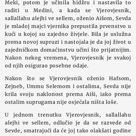
Meki, potom je učinila hidžru i nastavila to
raditi u Medini, a kada se Vjerovjesnik,
sallallahu alejhi ve sellem, oženio Aišom, Sevda
je mladoj majci vjernika prepustila prvenstvo u
kući u kojoj su zajedno živjele. Bila je uslužna
prema novoj supruzi i nastojala je da joj život u
zajedničkom domaćinstvu učini što prijatnijim.
Nakon nekog vremena, Vjerovjesnik je svakoj
od njih osigurao posebne odaje.
Nakon što se Vjerovjesnik oženio Hafsom,
Zejneb, Ummu Selemom i ostalima, Sevda nije
krila svoju naklonost prema Aiši, iako prema
ostalim suprugama nije osjećala ništa loše.
U jednom trenutku Vjerovjesnik, sallallahu
alejhi ve sellem, odlučio je da se razvede od
Sevde, smatrajući da će joj tako olakšati godine