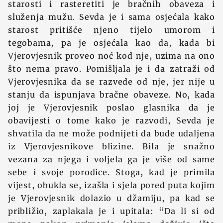
starosti i rasteretiti je bračnih obaveza i
služenja mužu. Sevda je i sama osjećala kako
starost pritišće njeno tijelo umorom i
tegobama, pa je osjećala kao da, kada bi
Vjerovjesnik proveo noć kod nje, uzima na ono
što nema pravo. Pomišljala je i da zatraži od
Vjerovjesnika da se razvede od nje, jer nije u
stanju da ispunjava bračne obaveze. No, kada
joj je Vjerovjesnik poslao glasnika da je
obavijesti o tome kako je razvodi, Sevda je
shvatila da ne može podnijeti da bude udaljena
iz Vjerovjesnikove blizine. Bila je snažno
vezana za njega i voljela ga je više od same
sebe i svoje porodice. Stoga, kad je primila
vijest, obukla se, izašla i sjela pored puta kojim
je Vjerovjesnik dolazio u džamiju, pa kad se
približio, zaplakala je i upitala: “Da li si od