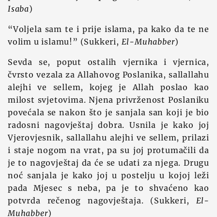
Isaba
)
“Voljela sam te i prije islama, pa kako da te ne
volim u islamu!” (Sukkeri,
El-Muhabber
)
Sevda se, poput ostalih vjernika i vjernica,
čvrsto vezala za Allahovog Poslanika, sallallahu
alejhi ve sellem, kojeg je Allah poslao kao
milost svjetovima. Njena privrženost Poslaniku
povećala se nakon što je sanjala san koji je bio
radosni nagovještaj dobra. Usnila je kako joj
Vjerovjesnik, sallallahu alejhi ve sellem, prilazi
i staje nogom na vrat, pa su joj protumačili da
je to nagovještaj da će se udati za njega. Drugu
noć sanjala je kako joj u postelju u kojoj leži
pada Mjesec s neba, pa je to shvaćeno kao
potvrda rečenog nagovještaja. (Sukkeri,
El-
Muhabber
)