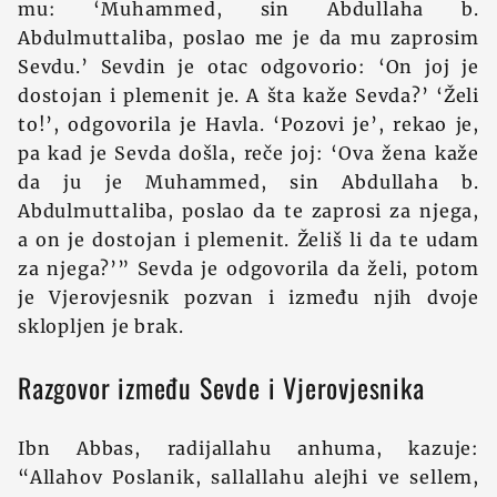
mu: ‘Muhammed, sin Abdullaha b.
Abdulmuttaliba, poslao me je da mu zaprosim
Sevdu.’ Sevdin je otac odgovorio: ‘On joj je
dostojan i plemenit je. A šta kaže Sevda?’ ‘Želi
to!’, odgovorila je Havla. ‘Pozovi je’, rekao je,
pa kad je Sevda došla, reče joj: ‘Ova žena kaže
da ju je Muhammed, sin Abdullaha b.
Abdulmuttaliba, poslao da te zaprosi za njega,
a on je dostojan i plemenit. Želiš li da te udam
za njega?’” Sevda je odgovorila da želi, potom
je Vjerovjesnik pozvan i između njih dvoje
sklopljen je brak.
Razgovor između Sevde i Vjerovjesnika
Ibn Abbas, radijallahu anhuma, kazuje:
“Allahov Poslanik, sallallahu alejhi ve sellem,