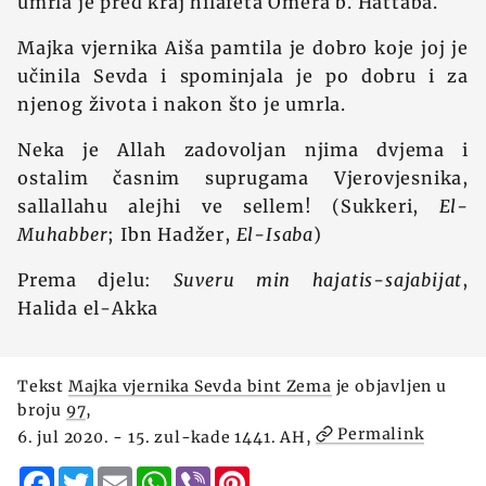
umrla je pred kraj hilafeta Omera b. Hattaba.
Majka vjernika Aiša pamtila je dobro koje joj je
učinila Sevda i spominjala je po dobru i za
njenog života i nakon što je umrla.
Neka je Allah zadovoljan njima dvjema i
ostalim časnim suprugama Vjerovjesnika,
sallallahu alejhi ve sellem! (Sukkeri,
El-
Muhabber
; Ibn Hadžer,
El-Isaba
)
Prema djelu:
Suveru min hajatis-sajabijat
,
Halida el-Akka
Tekst
Majka vjernika Sevda bint Zema
je objavljen u
broju
97
,
Permalink
6. jul 2020. - 15. zul-kade 1441. AH,
Facebook
Twitter
Email
WhatsApp
Viber
Pinterest