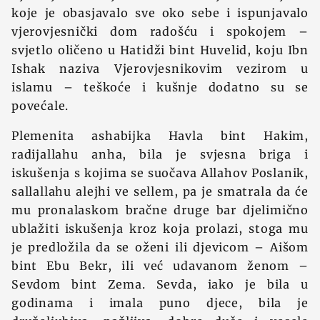
koje je obasjavalo sve oko sebe i ispunjavalo
vjerovjesnički dom radošću i spokojem –
svjetlo oličeno u Hatidži bint Huvelid, koju Ibn
Ishak naziva Vjerovjesnikovim vezirom u
islamu – teškoće i kušnje dodatno su se
povećale.
Plemenita ashabijka Havla bint Hakim,
radijallahu anha, bila je svjesna briga i
iskušenja s kojima se suočava Allahov Poslanik,
sallallahu alejhi ve sellem, pa je smatrala da će
mu pronalaskom bračne druge bar djelimično
ublažiti iskušenja kroz koja prolazi, stoga mu
je predložila da se oženi ili djevicom – Aišom
bint Ebu Bekr, ili već udavanom ženom –
Sevdom bint Zema. Sevda, iako je bila u
godinama i imala puno djece, bila je