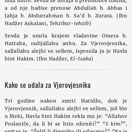
muž umro. Sevda se ubraja u prenosioce hadisa,
a od nje hadise prenose Abdullah b. Abbas i
Jahja b. Abdurrahman b. Sa’d b. Zurara. (Ibn
Hadžer Askalani,
Tehzibut-tehzib
)
Sevda je umrla krajem vladavine Omera b.
Hattaba, radijallahu anhu. Za Vjerovjesnika,
sallallahu alejhi ve sellem, isprosila ju je Havla
bint Hakim. (Ibn Hadžer,
El-Isaba
)
Kako se udala za Vjerovjesnika
Tri godine nakon smrti Hatidže, dok je
Vjerovjesnik, sallallahu alejhi ve sellem, još bio
u Meki, Havla bint Hakim rekla mu je: “Allahov
Poslaniče, da li bi se htio oženiti?”
“S kim?”
,
upitao je. “Želiš li djevojku ili udavanu?”
“Ko je