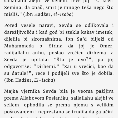
sallallahu alejhi ve sellem, reče joj: “O kćeri
Zemina, da znaš, smrt je mnogo teža nego što
misliš.” (Ibn Hadžer,
el-Isaba
)
Pored vesele naravi, Sevda se odlikovala i
darežljivošću i kad god bi stekla kakav imetak,
dijelila bi siromašnima. Ibn Sa’d bilježi od
Muhammeda b. Sirina da joj je Omer,
radijallahu anhu, poslao vrećicu dirhema, a
Sevda je upitala: “Šta je ovo?”, pa joj
odgovoriše: “Dirhemi.” “Zar u vrećici, kao da
su datule?”, reče i podijeli sve što je dobila.
(Ibn Hadžer,
El-Isaba
)
Majka vjernika Sevda bila je veoma pažljiva
prema Allahovom Poslaniku, sallallahu alejhi ve
sellem, ophodila se prema njemu s velikim
poštovanjem i neprestano se trudila da ga učini