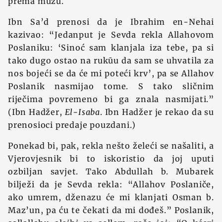
prema mužu.
Ibn Sa’d prenosi da je Ibrahim en-Nehai
kazivao: “Jedanput je Sevda rekla Allahovom
Poslaniku: ‘Sinoć sam klanjala iza tebe, pa si
tako dugo ostao na rukūu da sam se uhvatila za
nos bojeći se da će mi poteći krv’, pa se Allahov
Poslanik nasmijao tome. S tako sličnim
riječima povremeno bi ga znala nasmijati.”
(Ibn Hadžer,
El-Isaba
. Ibn Hadžer je rekao da su
prenosioci predaje pouzdani.)
Ponekad bi, pak, rekla nešto želeći se našaliti, a
Vjerovjesnik bi to iskoristio da joj uputi
ozbiljan savjet. Tako Abdullah b. Mubarek
bilježi da je Sevda rekla: “Allahov Poslaniče,
ako umrem, dženazu će mi klanjati Osman b.
Maz’un, pa ću te čekati da mi dođeš.” Poslanik,