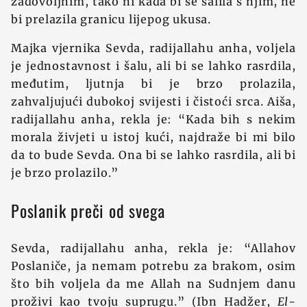
zadovoljnim, tako ni kada bi se šalila s njim, ne
bi prelazila granicu lijepog ukusa.
Majka vjernika Sevda, radijallahu anha, voljela
je jednostavnost i šalu, ali bi se lahko rasrdila,
međutim, ljutnja bi je brzo prolazila,
zahvaljujući dubokoj svijesti i čistoći srca. Aiša,
radijallahu anha, rekla je: “Kada bih s nekim
morala živjeti u istoj kući, najdraže bi mi bilo
da to bude Sevda. Ona bi se lahko rasrdila, ali bi
je brzo prolazilo.”
Poslanik preči od svega
Sevda, radijallahu anha, rekla je: “Allahov
Poslaniče, ja nemam potrebu za brakom, osim
što bih voljela da me Allah na Sudnjem danu
proživi kao tvoju suprugu.” (Ibn Hadžer,
El-