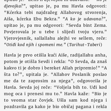
djevojka?”
, upitao je, pa mu Havla odgovori:
“Kćerka tebi najdražeg Allahovog stvorenja,
Aiša, kćerka Ebu Bekra.”
“A ko je udavana?”
,
upitao je, pa mu odgovori: “Sevda bint Zema.
Povjerovala je u tebe i slijedi tvoju vjeru.”
Vjerovjesnik, sallallahu alejhi ve sellem, reče:
“Otiđi kod njih i spomeni me.”
(
Tarihut-Taberi
)
Havla je prvo otišla kući Aiše, radijallahu anha,
potom je otišla Sevdi i rekla: “O Sevda, da znaš
kakvo ti je dobro i bereket Allah pripremio!” “A
šta to?”, upitala je. “Allahov Poslanik poslao
me da te zaprosim za njega”, odgovorila je
Havla. Sevda joj reče: “Voljela bih to. Uđi kod
mog oca i prenesi mu to.” Havla kaže: “Bio je
to veoma star čovjek. Ušla sam kod njega i
pozdravila ga kako je bio običaj pagana i rekla