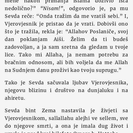
mene nakon primanja islama doživio išta
nedolično?”
“Nisam!”
, odgovorio je, pa mu
Sevda reče: “Onda tražim da me vratiš sebi.” I,
Vjerovjesnik je pristao da je vrati. Dobivši ono
što je tražila, rekla je: “Allahov Poslaniče, svoj
dan poklanjam Aiši. Želim da ti budeš
zadovoljan, a ja sam sretna da gledam u tvoje
lice. Tako mi Allaha, ja nemam potrebu za
bračnim odnosom, ali bih voljela da me Allah
na Sudnjem danu proživi kao tvoju suprugu.”
Tako je Sevda sačuvala ljubav Vjerovjesnika,
njegovu blizinu i društvo na dunjaluku i na
ahiretu.
Sevda bint Zema nastavila je živjeti sa
Vjerovjesnikom, sallallahu alejhi ve sellem, sve
do njegove smrti, a ona je imala dug život i