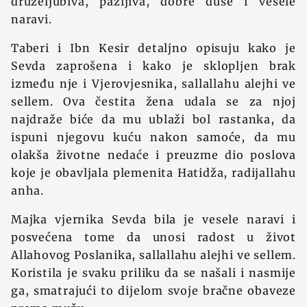
druželjubiva, pažljiva, dobre duše i vesele
naravi.
Taberi i Ibn Kesir detaljno opisuju kako je
Sevda zaprošena i kako je sklopljen brak
između nje i Vjerovjesnika, sallallahu alejhi ve
sellem. Ova čestita žena udala se za njoj
najdraže biće da mu ublaži bol rastanka, da
ispuni njegovu kuću nakon samoće, da mu
olakša životne nedaće i preuzme dio poslova
koje je obavljala plemenita Hatidža, radijallahu
anha.
Majka vjernika Sevda bila je vesele naravi i
posvećena tome da unosi radost u život
Allahovog Poslanika, sallallahu alejhi ve sellem.
Koristila je svaku priliku da se našali i nasmije
ga, smatrajući to dijelom svoje bračne obaveze