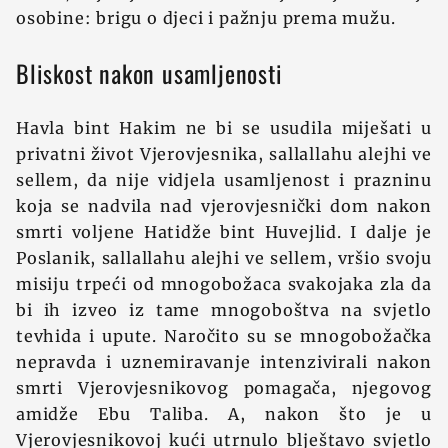
osobine: brigu o djeci i pažnju prema mužu.
Bliskost nakon usamljenosti
Havla bint Hakim ne bi se usudila miješati u
privatni život Vjerovjesnika, sallallahu alejhi ve
sellem, da nije vidjela usamljenost i prazninu
koja se nadvila nad vjerovjesnički dom nakon
smrti voljene Hatidže bint Huvejlid. I dalje je
Poslanik, sallallahu alejhi ve sellem, vršio svoju
misiju trpeći od mnogobožaca svakojaka zla da
bi ih izveo iz tame mnogoboštva na svjetlo
tevhida i upute. Naročito su se mnogobožačka
nepravda i uznemiravanje intenzivirali nakon
smrti Vjerovjesnikovog pomagača, njegovog
amidže Ebu Taliba. A, nakon što je u
Vjerovjesnikovoj kući utrnulo blještavo svjetlo