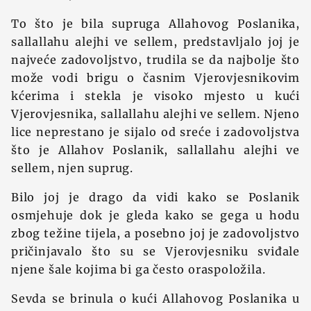
To što je bila supruga Allahovog Poslanika,
sallallahu alejhi ve sellem, predstavljalo joj je
najveće zadovoljstvo, trudila se da najbolje što
može vodi brigu o časnim Vjerovjesnikovim
kćerima i stekla je visoko mjesto u kući
Vjerovjesnika, sallallahu alejhi ve sellem. Njeno
lice neprestano je sijalo od sreće i zadovoljstva
što je Allahov Poslanik, sallallahu alejhi ve
sellem, njen suprug.
Bilo joj je drago da vidi kako se Poslanik
osmjehuje dok je gleda kako se gega u hodu
zbog težine tijela, a posebno joj je zadovoljstvo
pričinjavalo što su se Vjerovjesniku sviđale
njene šale kojima bi ga često oraspoložila.
Sevda se brinula o kući Allahovog Poslanika u