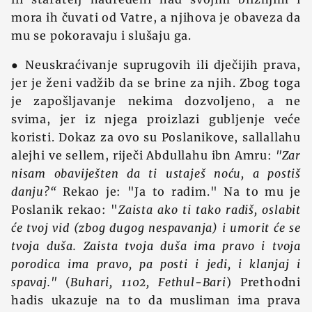
mora ih čuvati od Vatre, a njihova je obaveza da
mu se pokoravaju i slušaju ga.
● Neuskraćivanje suprugovih ili dječijih prava,
jer je ženi vadžib da se brine za njih. Zbog toga
je zapošljavanje nekima dozvoljeno, a ne
svima, jer iz njega proizlazi gubljenje veće
koristi. Dokaz za ovo su Poslanikove, sallallahu
alejhi ve sellem, riječi Abdullahu ibn Amru:
"Zar
nisam obaviješten da ti ustaješ noću, a postiš
danju?“
Rekao je: "Ja to radim." Na to mu je
Poslanik rekao: "
Zaista ako ti tako radiš, oslabit
će tvoj vid (zbog dugog nespavanja) i umorit će se
tvoja duša. Zaista tvoja duša ima pravo i tvoja
porodica ima pravo, pa posti i jedi, i klanjaj i
spavaj."
(
Buhari, 1102, Fethul-Bari
) Prethodni
hadis ukazuje na to da musliman ima prava