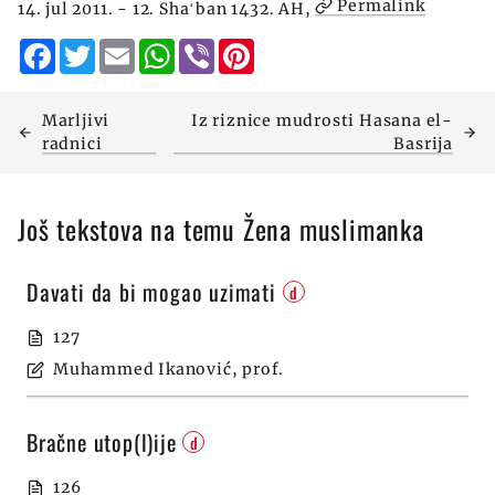
Permalink
14. jul 2011. - 12. Shaʻban 1432. AH,
Facebook
Twitter
Email
WhatsApp
Viber
Pinterest
Marljivi
Iz riznice mudrosti Hasana el-
radnici
Basrija
Još tekstova na temu Žena muslimanka
Davati da bi mogao uzimati
d
127
Muhammed Ikanović, prof.
Bračne utop(l)ije
d
126