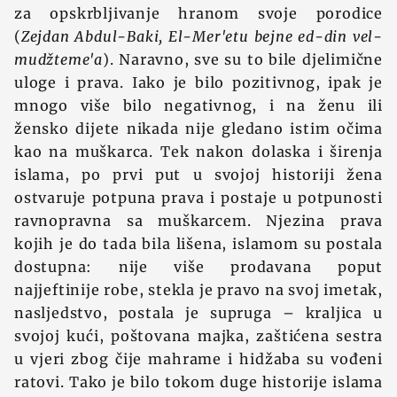
za opskrbljivanje hranom svoje porodice
(
Zejdan Abdul-Baki, El-Mer'etu bejne ed-din vel-
mudžteme'a
). Naravno, sve su to bile djelimične
uloge i prava. Iako je bilo pozitivnog, ipak je
mnogo više bilo negativnog, i na ženu ili
žensko dijete nikada nije gledano istim očima
kao na muškarca. Tek nakon dolaska i širenja
islama, po prvi put u svojoj historiji žena
ostvaruje potpuna prava i postaje u potpunosti
ravnopravna sa muškarcem. Njezina prava
kojih je do tada bila lišena, islamom su postala
dostupna: nije više prodavana poput
najjeftinije robe, stekla je pravo na svoj imetak,
nasljedstvo, postala je supruga – kraljica u
svojoj kući, poštovana majka, zaštićena sestra
u vjeri zbog čije mahrame i hidžaba su vođeni
ratovi. Tako je bilo tokom duge historije islama