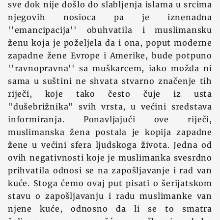
sve dok nije došlo do slabljenja islama u srcima
njegovih nosioca pa je iznenadna
''emancipacija'' obuhvatila i muslimansku
ženu koja je poželjela da i ona, poput moderne
zapadne žene Evrope i Amerike, bude potpuno
''ravnopravna'' sa muškarcem, iako možda ni
sama u suštini ne shvata stvarno značenje tih
riječi, koje tako često čuje iz usta
"dušebrižnika" svih vrsta, u većini sredstava
informiranja. Ponavljajući ove riječi,
muslimanska žena postala je kopija zapadne
žene u većini sfera ljudskoga života. Jedna od
ovih negativnosti koje je muslimanka svesrdno
prihvatila odnosi se na zapošljavanje i rad van
kuće. Stoga ćemo ovaj put pisati o šerijatskom
stavu o zapošljavanju i radu muslimanke van
njene kuće, odnosno da li se to smatra