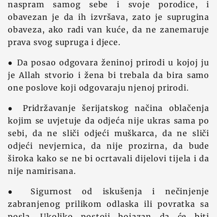
naspram samog sebe i svoje porodice, i
obavezan je da ih izvršava, zato je suprugina
obaveza, ako radi van kuće, da ne zanemaruje
prava svog supruga i djece.
● Da posao odgovara ženinoj prirodi u kojoj ju
je Allah stvorio i žena bi trebala da bira samo
one poslove koji odgovaraju njenoj prirodi.
● Pridržavanje šerijatskog načina oblačenja
kojim se uvjetuje da odjeća nije ukras sama po
sebi, da ne sliči odjeći muškarca, da ne sliči
odjeći nevjernica, da nije prozirna, da bude
široka kako se ne bi ocrtavali dijelovi tijela i da
nije namirisana.
● Sigurnost od iskušenja i nečinjenje
zabranjenog prilikom odlaska ili povratka sa
posla. Ukoliko postoji bojazan da će biti