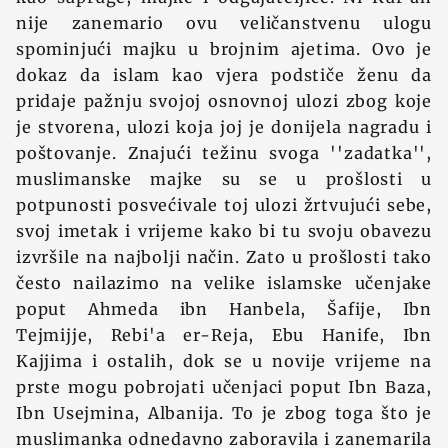
nije zanemario ovu veličanstvenu ulogu
spominjući majku u brojnim ajetima. Ovo je
dokaz da islam kao vjera podstiče ženu da
pridaje pažnju svojoj osnovnoj ulozi zbog koje
je stvorena, ulozi koja joj je donijela nagradu i
poštovanje. Znajući težinu svoga ''zadatka'',
muslimanske majke su se u prošlosti u
potpunosti posvećivale toj ulozi žrtvujući sebe,
svoj imetak i vrijeme kako bi tu svoju obavezu
izvršile na najbolji način. Zato u prošlosti tako
često nailazimo na velike islamske učenjake
poput Ahmeda ibn Hanbela, Šafije, Ibn
Tejmijje, Rebi'a er-Reja, Ebu Hanife, Ibn
Kajjima i ostalih, dok se u novije vrijeme na
prste mogu pobrojati učenjaci poput Ibn Baza,
Ibn Usejmina, Albanija. To je zbog toga što je
muslimanka odnedavno zaboravila i zanemarila