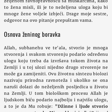
željenom ravnopravnošću sa muškarcima, kako
to žena misli, ili je to neželjena uloga koju bi
mnoge žene voljele izbjeći. Drage moje sestre,
odgovor na ovo pitanje prepuštam vama.
Osnova ženinog boravka
Allah, subhanehu ve te'ala, stvorio je mnoga
stvorenja i svakom stvorenju podario određenu
ulogu koju treba da izvršava tokom života na
Zemlji i u toj ulozi nijedno drugo stvorenje ne
može ga zamijeniti. Ovu životnu sintezu biolozi
nazivaju prirodna ravnoteža i ukoliko se ona
naruši dolazi do neželjenih posljedica u životu
na Zemlji. U tom biološkom procesu Allah je
ljudskom biću podario najbolju i najvišu ulogu,
a to je da Mu robuje:
"Džinne i ljude stvorio