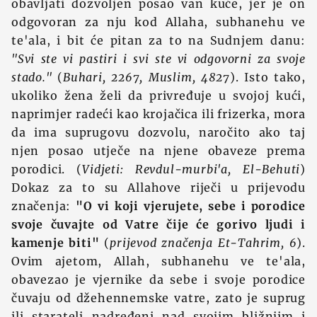
obavljati dozvoljen posao van kuće, jer je on
odgovoran za nju kod Allaha, subhanehu ve
te'ala, i bit će pitan za to na Sudnjem danu:
"Svi ste vi pastiri i svi ste vi odgovorni za svoje
stado."
(
Buhari, 2267, Muslim, 4827
). Isto tako,
ukoliko žena želi da privređuje u svojoj kući,
naprimjer radeći kao krojačica ili frizerka, mora
da ima suprugovu dozvolu, naročito ako taj
njen posao utječe na njene obaveze prema
porodici. (
Vidjeti: Revdul-murbi'a, El-Behuti
)
Dokaz za to su Allahove riječi u prijevodu
značenja:
"O vi koji vjerujete, sebe i porodice
svoje čuvajte od Vatre čije će gorivo ljudi i
kamenje biti"
(
prijevod značenja Et-Tahrim, 6
).
Ovim ajetom, Allah, subhanehu ve te'ala,
obavezao je vjernike da sebe i svoje porodice
čuvaju od džehennemske vatre, zato je suprug
ili staratelj nadređeni nad svojim bližnjim i