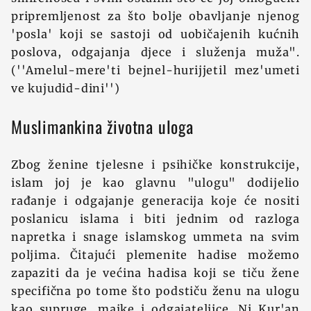
pripremljenost za što bolje obavljanje njenog
'posla' koji se sastoji od uobičajenih kućnih
poslova, odgajanja djece i služenja muža".
(''Amelul-mere'ti bejnel-hurijjetil mez'umeti
ve kujudid-dini'')
Muslimankina životna uloga
Zbog ženine tjelesne i psihičke konstrukcije,
islam joj je kao glavnu "ulogu" dodijelio
rađanje i odgajanje generacija koje će nositi
poslanicu islama i biti jednim od razloga
napretka i snage islamskog ummeta na svim
poljima. Čitajući plemenite hadise možemo
zapaziti da je većina hadisa koji se tiču žene
specifična po tome što podstiču ženu na ulogu
kao supruge, majke i odgajateljice. Ni Kur'an