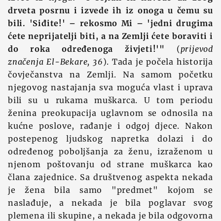
drveta posrnu i izvede ih iz onoga u čemu su
bili. 'Siđite!' – rekosmo Mi – 'jedni drugima
ćete neprijatelji biti, a na Zemlji ćete boraviti i
do roka određenoga živjeti!'"
(
prijevod
značenja El-Bekare, 36
). Tada je počela historija
čovječanstva na Zemlji. Na samom početku
njegovog nastajanja sva moguća vlast i uprava
bili su u rukama muškarca. U tom periodu
ženina preokupacija uglavnom se odnosila na
kućne poslove, rađanje i odgoj djece. Nakon
postepenog ljudskog napretka dolazi i do
određenog poboljšanja za ženu, izraženom u
njenom poštovanju od strane muškarca kao
člana zajednice. Sa društvenog aspekta nekada
je žena bila samo "predmet" kojom se
naslađuje, a nekada je bila poglavar svog
plemena ili skupine, a nekada je bila odgovorna