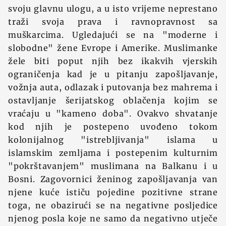
svoju glavnu ulogu, a u isto vrijeme neprestano
traži svoja prava i ravnopravnost sa
muškarcima. Ugledajući se na "moderne i
slobodne" žene Evrope i Amerike. Muslimanke
žele biti poput njih bez ikakvih vjerskih
ograničenja kad je u pitanju zapošljavanje,
vožnja auta, odlazak i putovanja bez mahrema i
ostavljanje šerijatskog oblačenja kojim se
vraćaju u "kameno doba". Ovakvo shvatanje
kod njih je postepeno uvođeno tokom
kolonijalnog "istrebljivanja" islama u
islamskim zemljama i postepenim kulturnim
"pokrštavanjem" muslimana na Balkanu i u
Bosni. Zagovornici ženinog zapošljavanja van
njene kuće ističu pojedine pozitivne strane
toga, ne obazirući se na negativne posljedice
njenog posla koje ne samo da negativno utječe