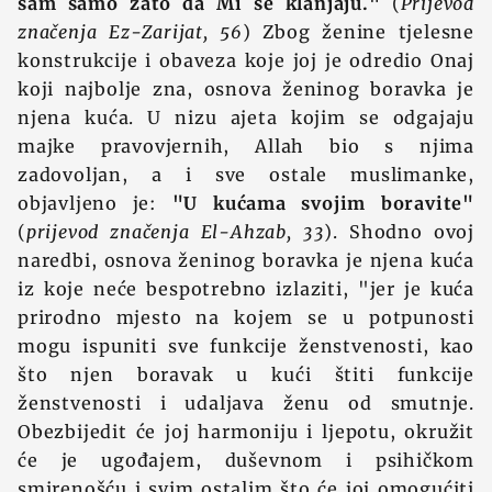
sam samo zato da Mi se klanjaju."
(
Prijevod
značenja Ez-Zarijat, 56
) Zbog ženine tjelesne
konstrukcije i obaveza koje joj je odredio Onaj
koji najbolje zna, osnova ženinog boravka je
njena kuća. U nizu ajeta kojim se odgajaju
majke pravovjernih, Allah bio s njima
zadovoljan, a i sve ostale muslimanke,
objavljeno je:
"U kućama svojim boravite"
(
prijevod značenja El-Ahzab, 33
). Shodno ovoj
naredbi, osnova ženinog boravka je njena kuća
iz koje neće bespotrebno izlaziti, "jer je kuća
prirodno mjesto na kojem se u potpunosti
mogu ispuniti sve funkcije ženstvenosti, kao
što njen boravak u kući štiti funkcije
ženstvenosti i udaljava ženu od smutnje.
Obezbijedit će joj harmoniju i ljepotu, okružit
će je ugođajem, duševnom i psihičkom
smirenošću i svim ostalim što će joj omogućiti