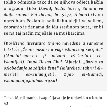
toliko odmicale tako da se njihova odjeća kačila
o ogradu. (
Ebu Davud, hadis hasen, Sahihu ve
daifu suneni Ebi Davud, br. 5272, Albani
) Ovom
naredbom Poslanik, sallallahu alejhi ve sellem,
zabranio je ženama da idu sredinom puta, jer bi
se na taj način miješale sa muškarcima.
[Korištena literatura (mimo navedene u samome
tekstu): „Ženin posao na vagi islamskog šerijata“
('Amelul-mer'eti fi mizani eš-šeri'ati el-
islamijeti), Imad Hasan Ebul-'Ajnejni.
„
Borba za
oslobađanje saudijske žene“ (M'areketu tahriri el-
mer'eti es-Su'udijjeti), Zijab el-Gamidi,
islamqa.info,
binbaz.org.sa]
Tekst
Muslimanka i zapošljavanje
je objavljen u broju
43
,