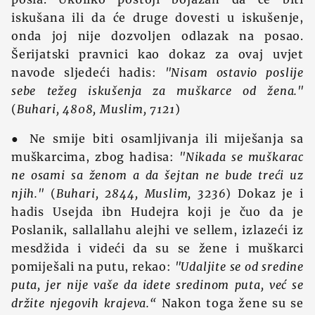
iskušana ili da će druge dovesti u iskušenje,
onda joj nije dozvoljen odlazak na posao.
Šerijatski pravnici kao dokaz za ovaj uvjet
navode sljedeći hadis:
"Nisam ostavio poslije
sebe težeg iskušenja za muškarce od žena."
(
Buhari, 4808, Muslim, 7121
)
● Ne smije biti osamljivanja ili miješanja sa
muškarcima, zbog hadisa:
"Nikada se muškarac
ne osami sa ženom a da šejtan ne bude treći uz
njih."
(
Buhari, 2844, Muslim, 3236
) Dokaz je i
hadis Usejda ibn Hudejra koji je čuo da je
Poslanik, sallallahu alejhi ve sellem, izlazeći iz
mesdžida i videći da su se žene i muškarci
pomiješali na putu, rekao:
"Udaljite se od sredine
puta, jer nije vaše da idete sredinom puta, već se
držite njegovih krajeva.“
Nakon toga žene su se