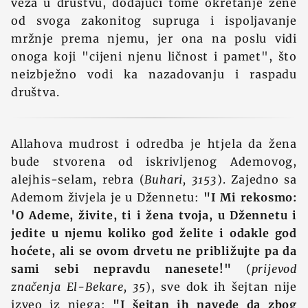
veza u društvu, dodajući tome okretanje žene
od svoga zakonitog supruga i ispoljavanje
mržnje prema njemu, jer ona na poslu vidi
onoga koji "cijeni njenu ličnost i pamet", što
neizbježno vodi ka nazadovanju i raspadu
društva.
Allahova mudrost i odredba je htjela da žena
bude stvorena od iskrivljenog Ademovog,
alejhis-selam, rebra (
Buhari, 3153
). Zajedno sa
Ademom živjela je u Džennetu:
"I Mi rekosmo:
'O Ademe, živite, ti i žena tvoja, u Džennetu i
jedite u njemu koliko god želite i odakle god
hoćete, ali se ovom drvetu ne približujte pa da
sami sebi nepravdu nanesete!"
(
prijevod
značenja El-Bekare, 35
), sve dok ih šejtan nije
izveo iz njega:
"I šejtan ih navede da zbog