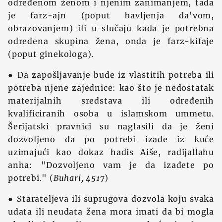
određenom ženom i njenim zanimanjem, tada
je farz-ajn (poput bavljenja da'vom,
obrazovanjem) ili u slučaju kada je potrebna
određena skupina žena, onda je farz-kifaje
(poput ginekologa).
● Da zapošljavanje bude iz vlastitih potreba ili
potreba njene zajednice: kao što je nedostatak
materijalnih sredstava ili određenih
kvalificiranih osoba u islamskom ummetu.
Šerijatski pravnici su naglasili da je ženi
dozvoljeno da po potrebi izađe iz kuće
uzimajući kao dokaz hadis Aiše, radijallahu
anha: "Dozvoljeno vam je da izađete po
potrebi." (
Buhari, 4517
)
● Starateljeva ili suprugova dozvola koju svaka
udata ili neudata žena mora imati da bi mogla