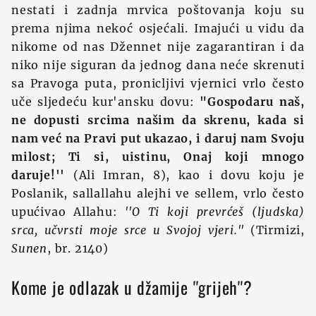
nestati i zadnja mrvica poštovanja koju su
prema njima nekoć osjećali. Imajući u vidu da
nikome od nas Džennet nije zagarantiran i da
niko nije siguran da jednog dana neće skrenuti
sa Pravoga puta, pronicljivi vjernici vrlo često
uče sljedeću kur'ansku dovu:
"Gospodaru naš,
ne dopusti srcima našim da skrenu, kada si
nam već na Pravi put ukazao, i daruj nam Svoju
milost; Ti si, uistinu, Onaj koji mnogo
daruje!''
(Ali Imran, 8), kao i dovu koju je
Poslanik, sallallahu alejhi ve sellem, vrlo često
upućivao Allahu:
''O Ti koji prevrćeš (ljudska)
srca, učvrsti moje srce u Svojoj vjeri.''
(Tirmizi,
Sunen
, br. 2140)
Kome je odlazak u džamije ''grijeh''?