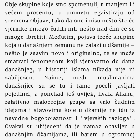
Obje skupine koje smo spomenuli, u manjem ili
većem procentu, u ummetu egzistiraju od
vremena Objave, tako da one i nisu nešto što će
vjernike mnogo čuditi niti nešto nad čim će se
mnogo ibretiti. Međutim, pojava treće skupine
koja u današnjem zemanu ne zalazi u džamije –
nešto je sasvim novo i originalno, te se može
smatrati fenomenom koji vjerovatno do dana
današnjeg, u historiji islama nikada nije ni
zabilježen. Naime, među muslimanima
današnjice su se tu i tamo počeli javljati
pojedinci, a ponekad još uvijek, hvala Allahu,
relativno malobrojne grupe sa vrlo čudnim
idejama i stavovima koje u džamije ne idu iz
navodne bogobojaznosti i ''vjerskih razloga''.
Ovakvi su ubijeđeni da je namaz obavljen u
današnjim džamijama, ili barem u ogromnoj