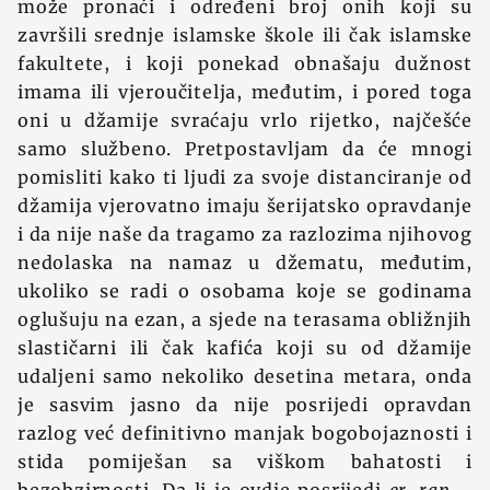
može pronaći i određeni broj onih koji su
završili srednje islamske škole ili čak islamske
fakultete, i koji ponekad obnašaju dužnost
imama ili vjeroučitelja, međutim, i pored toga
oni u džamije svraćaju vrlo rijetko, najčešće
samo službeno. Pretpostavljam da će mnogi
pomisliti kako ti ljudi za svoje distanciranje od
džamija vjerovatno imaju šerijatsko opravdanje
i da nije naše da tragamo za razlozima njihovog
nedolaska na namaz u džematu, međutim,
ukoliko se radi o osobama koje se godinama
oglušuju na ezan, a sjede na terasama obližnjih
slastičarni ili čak kafića koji su od džamije
udaljeni samo nekoliko desetina metara, onda
je sasvim jasno da nije posrijedi opravdan
razlog već definitivno manjak bogobojaznosti i
stida pomiješan sa viškom bahatosti i