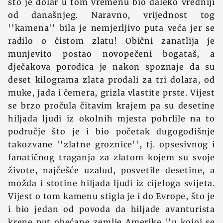
što je dolar u tom vremenu bio daleko vredniji
od današnjeg. Naravno, vrijednost tog
''kamena'' bila je nemjerljivo puta veća jer se
radilo o čistom zlatu! Obični zanatlija je
munjevito postao novopečeni bogataš, a
dječakova porodica je nakon spoznaje da su
deset kilograma zlata prodali za tri dolara, od
muke, jada i čemera, grizla vlastite prste. Vijest
se brzo pročula čitavim krajem pa su desetine
hiljada ljudi iz okolnih mjesta pohrlile na to
područje što je i bio početak dugogodišnje
takozvane ''zlatne groznice'', tj. opsesivnog i
fanatičnog traganja za zlatom kojem su svoje
živote, najčešće uzalud, posvetile desetine, a
možda i stotine hiljada ljudi iz cijeloga svijeta.
Vijest o tom kamenu stigla je i do Evrope, što je
i bio jedan od povoda da hiljade avanturista
krene put obećane zemlje Amerike ''u kojoj se