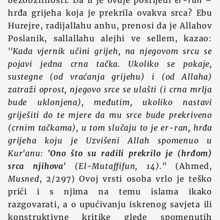
bezobzirnosti. Da li je ovdje posrijedi
er-ran
–
hrđa grijeha koja je prekrila ovakva srca? Ebu
Hurejre, radijallahu anhu, prenosi da je Allahov
Poslanik, sallallahu alejhi ve sellem, kazao:
''Kada vjernik učini grijeh, na njegovom srcu se
pojavi jedna crna tačka. Ukoliko se pokaje,
sustegne (od vraćanja grijehu) i (od Allaha)
zatraži oprost, njegovo srce se ulašti (i crna mrlja
bude uklonjena), međutim, ukoliko nastavi
griješiti do te mjere da mu srce bude prekriveno
(crnim tačkama), u tom slučaju to je er-ran
,
hrđa
grijeha koju je Uzvišeni Allah spomenuo u
Kur'anu:
'Ono što su radili prekrilo je (hrđom)
srca njihova'
(El-Mutaffifun, 14).''
(Ahmed,
Musned
, 2/297) Ovoj vrsti osoba vrlo je teško
prići i s njima na temu islama ikako
razgovarati, a o upućivanju iskrenog savjeta ili
konstruktivne kritike glede spomenutih