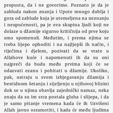
propusta, da i ne govorimo. Poznato je da je
zabluda nakon znanja i Upute mnogo dublja i
gora od zablude koja je utemeljena na neznanju
i neupućenosti, pa je ova skupina ljudi koji ne
dolaze u džamije sigurno kritičnija od prve koju
smo spomenuli. Međutim, i prema njima se
treba lijepo ophoditi i na najljepši ih način, i
riječima i djelom, pozivati da se vrate u
Allahove kuće i napomenuti ih da su oni
najpreči da budu među prvima koji će se
odazvati ezanu i pohitati u džamije. Ukoliko,
pak, ustraju u svom izbjegavanju džamija i
bestidnom šetanju i sijeljenju u njihovoj blizini
dok se u njima obavlja zajednički namaz, neka
znaju da su im srca postala gluha i slijepa, i da
je samo pitanje vremena kada će ih Uzvišeni
Allah javno osramotiti, i kada će među ljudima