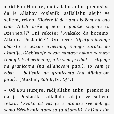
● Od Ebu Hurejre, radijallahu anhu, prenosi se
da je Allahov Poslanik, sallallahu alejhi ve
sellem, rekao:
'Hoćete li da vam ukažem na ono
čime Allah briše grijehe i podiže stepene (u
Džennetu)?'
Oni rekoše: 'Svakako da hoćemo,
Allahov Poslaniče!' On reče:
'Upotpunjavanje
abdesta u teškim uvjetima, mnogo koraka do
džamije, iščekivanje novog namaza nakon namaza
(onog tek obavljenog), a to vam je ribat – bdijenje
na granicama (na Allahovom putu), to vam je
ribat – bdijenje na granicama (na Allahovom
putu).'
(Muslim,
Sahih
, br. 251.)
● Od Ebu Hurejre, radijallahu anhu, prenosi se
da je Poslanik, sallallahu alejhi ve sellem,
rekao:
''Svako od vas je u namazu sve dok ga
samo iščekivanje namaza (u džamiji), i ništa osim