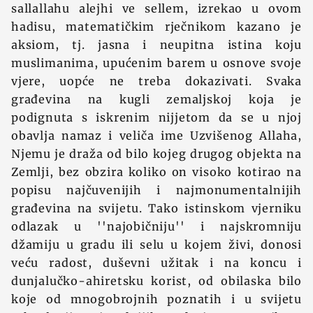
sallallahu alejhi ve sellem, izrekao u ovom
hadisu, matematičkim rječnikom kazano je
aksiom, tj. jasna i neupitna istina koju
muslimanima, upućenim barem u osnove svoje
vjere, uopće ne treba dokazivati. Svaka
građevina na kugli zemaljskoj koja je
podignuta s iskrenim nijjetom da se u njoj
obavlja namaz i veliča ime Uzvišenog Allaha,
Njemu je draža od bilo kojeg drugog objekta na
Zemlji, bez obzira koliko on visoko kotirao na
popisu najčuvenijih i najmonumentalnijih
građevina na svijetu. Tako istinskom vjerniku
odlazak u ''najobičniju'' i najskromniju
džamiju u gradu ili selu u kojem živi, donosi
veću radost, duševni užitak i na koncu i
dunjalučko-ahiretsku korist, od obilaska bilo
koje od mnogobrojnih poznatih i u svijetu