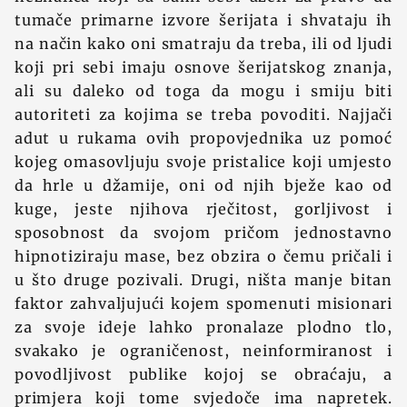
tumače primarne izvore šerijata i shvataju ih
na način kako oni smatraju da treba, ili od ljudi
koji pri sebi imaju osnove šerijatskog znanja,
ali su daleko od toga da mogu i smiju biti
autoriteti za kojima se treba povoditi. Najjači
adut u rukama ovih propovjednika uz pomoć
kojeg omasovljuju svoje pristalice koji umjesto
da hrle u džamije, oni od njih bježe kao od
kuge, jeste njihova rječitost, gorljivost i
sposobnost da svojom pričom jednostavno
hipnotiziraju mase, bez obzira o čemu pričali i
u što druge pozivali. Drugi, ništa manje bitan
faktor zahvaljujući kojem spomenuti misionari
za svoje ideje lahko pronalaze plodno tlo,
svakako je ograničenost, neinformiranost i
povodljivost publike kojoj se obraćaju, a
primjera koji tome svjedoče ima napretek.