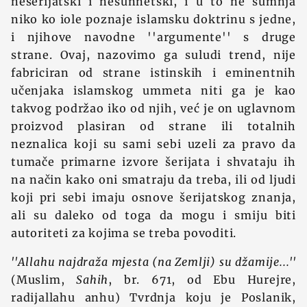
nešerijatski i nesunnetski, i u to ne sumnja
niko ko iole poznaje islamsku doktrinu s jedne,
i njihove navodne ''argumente'' s druge
strane. Ovaj, nazovimo ga suludi trend, nije
fabriciran od strane istinskih i eminentnih
učenjaka islamskog ummeta niti ga je kao
takvog podržao iko od njih, već je on uglavnom
proizvod plasiran od strane ili totalnih
neznalica koji su sami sebi uzeli za pravo da
tumače primarne izvore šerijata i shvataju ih
na način kako oni smatraju da treba, ili od ljudi
koji pri sebi imaju osnove šerijatskog znanja,
ali su daleko od toga da mogu i smiju biti
autoriteti za kojima se treba povoditi.
''Allahu najdraža mjesta (na Zemlji) su džamije...''
(Muslim,
Sahih
, br. 671, od Ebu Hurejre,
radijallahu anhu) Tvrdnja koju je Poslanik,