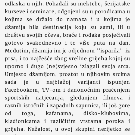
odlaska u njih. Pohađali su mektebe, šerijatske
kurseve i seminare, odgojeni su u porodicama u
kojima se držalo do namaza i u kojima je
džamija bila destinacija koju su sami, ili u
društvu svojih očeva, braće i rođaka posjećivali
gotovo svakodnevno i to više puta na dan.
Međutim, džamija im je odjednom ''isparila'' iz
prsa, i to najčešće zbog vreline grijeha kojoj su
uporno i dugo (ne)svjesno izlagali svoja srca.
Umjesto džamijom, prostor u njihovim srcima
sada je u najblažoj varijanti ispunjen
Facebookom, TV-om i danonoćnim praćenjem
sportskih natjecanja, gledanjem filmova i
raznih istočnih i zapadnih sapunica, ili još gore
od toga, kafanama, disko-klubovima,
kladionicama i različitim vrstama poroka i
grijeha. Nažalost, u ovoj skupini nerijetko se