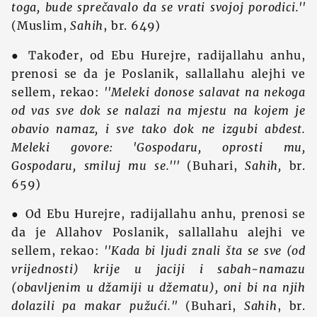
toga, bude sprečavalo da se vrati svojoj porodici.''
(Muslim,
Sahih
, br. 649)
● Također, od Ebu Hurejre, radijallahu anhu,
prenosi se da je Poslanik, sallallahu alejhi ve
sellem, rekao:
''Meleki donose salavat na nekoga
od vas sve dok se nalazi na mjestu na kojem je
obavio namaz, i sve tako dok ne izgubi abdest.
Meleki govore: 'Gospodaru, oprosti mu,
Gospodaru, smiluj mu se.'''
(Buhari,
Sahih,
br.
659)
● Od Ebu Hurejre, radijallahu anhu, prenosi se
da je Allahov Poslanik, sallallahu alejhi ve
sellem, rekao:
''Kada bi ljudi znali šta se sve (od
vrijednosti) krije u jaciji i sabah-namazu
(obavljenim u džamiji u džematu), oni bi na njih
dolazili pa makar pužući.''
(Buhari,
Sahih
, br.