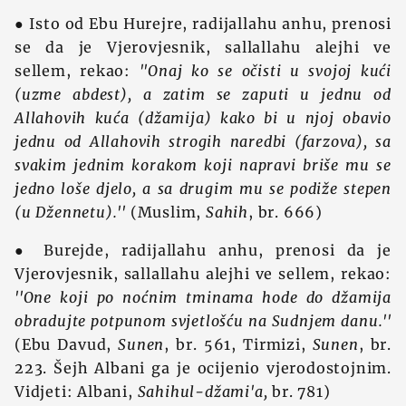
● Isto od Ebu Hurejre, radijallahu anhu, prenosi
se da je Vjerovjesnik, sallallahu alejhi ve
sellem, rekao:
''Onaj ko se očisti u svojoj kući
(uzme abdest), a zatim se zaputi u jednu od
Allahovih kuća (džamija) kako bi u njoj obavio
jednu od Allahovih strogih naredbi (farzova), sa
svakim jednim korakom koji napravi briše mu se
jedno loše djelo, a sa drugim mu se podiže stepen
(u Džennetu).''
(Muslim,
Sahih
, br. 666)
● Burejde, radijallahu anhu, prenosi da je
Vjerovjesnik, sallallahu alejhi ve sellem, rekao:
''One koji po noćnim tminama hode do džamija
obradujte potpunom svjetlošću na Sudnjem danu.''
(Ebu Davud,
Sunen
, br. 561, Tirmizi,
Sunen
, br.
223. Šejh Albani ga je ocijenio vjerodostojnim.
Vidjeti: Albani,
Sahihul-džami'a,
br. 781)