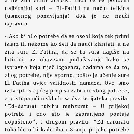
a ne zna čitati arapski, tada će se podučiti
najbitnijoj suri – El-Fatihi na način telkina
(usmenog ponavljanja) dok je ne nauči
ispravno.
• Ako bi bilo potrebe da se osobi koja tek primi
islam ili nekome ko želi da nauči klanjati, a ne
zna suru El-Fatiha, da se ta sura napiše na
latinici, uz obavezno podučavanje kako se
ispravno koja riječ izgovara, nadamo se da to,
zbog potrebe, nije sporno, pošto je učenje sure
El-Fatiha uvjet validnosti namaza. Ovo smo
izdvojili iz općeg propisa zabrane zbog potrebe,
a postupajući u skladu sa dva šerijatska pravila:
“Ed-darurat tubihu mahzurat – U prijekoj
potrebi i ono što je zabranjeno postaje
dopušteno”, i drugom pravilu: “Ed-daruratu
tukadderu bi kaderiha \ Stanje prijeke potrebe