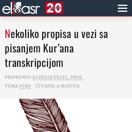
Nekoliko propisa u vezi sa
pisanjem Kur’ana
transkripcijom
PRIPREMIO
ELVEDIN PEZIĆ, PROF.
TEMA
FIKH
ČITANJE 9 MINUTA