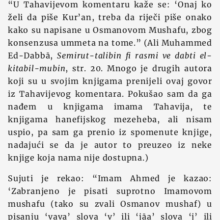
“U Tahavijevom komentaru kaže se: ‘Onaj ko
želi da piše Kur’an, treba da riječi piše onako
kako su napisane u Osmanovom Mushafu, zbog
konsenzusa ummeta na tome.” (Ali Muhammed
Ed-Dabbā,
Semirut-talibin fi rasmi ve dabti el-
kitabil-mubin
, str. 20. Mnogo je drugih autora
koji su u svojim knjigama prenijeli ovaj govor
iz Tahavijevog komentara. Pokušao sam da ga
nađem u knjigama imama Tahavija, te
knjigama hanefijskog mezeheba, ali nisam
uspio, pa sam ga prenio iz spomenute knjige,
nadajući se da je autor to preuzeo iz neke
knjige koja nama nije dostupna.)
Sujuti je rekao: “Imam Ahmed je kazao:
‘Zabranjeno je pisati suprotno Imamovom
mushafu (tako su zvali Osmanov mushaf) u
pisanju ‘vava’ slova ‘v’ ili ‘jāa’ slova ‘j’ ili