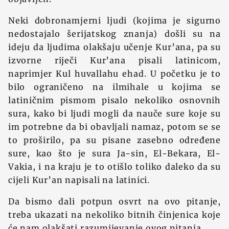
Neki dobronamjerni ljudi (kojima je sigurno
nedostajalo šerijatskog znanja) došli su na
ideju da ljudima olakšaju učenje Kur’ana, pa su
izvorne riječi Kur’ana pisali latinicom,
naprimjer Kul huvallahu ehad. U početku je to
bilo ograničeno na ilmihale u kojima se
latiničnim pismom pisalo nekoliko osnovnih
sura, kako bi ljudi mogli da nauče sure koje su
im potrebne da bi obavljali namaz, potom se se
to proširilo, pa su pisane zasebno određene
sure, kao što je sura Ja-sin, El-Bekara, El-
Vakia, i na kraju je to otišlo toliko daleko da su
cijeli Kur’an napisali na latinici.
Da bismo dali potpun osvrt na ovo pitanje,
treba ukazati na nekoliko bitnih činjenica koje
će nam olakšati razumijevanje ovog pitanja.