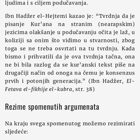
ljudima i s ciljem podučavanja.
Ibn Hadžer el-Hejtemi kazao je: “Tvrdnja da je
pisanje Kur’ana na stranim (nearapskim)
jezicima olakšanje u podučavanju očita je laž, u
koliziji sa onim što vidimo u stvarnosti, zbog
toga se ne treba osvrtati na tu tvrdnju. Kada
bismo i prihvatili da je ova tvrdnja tačna, ona
ne bi bila razlog da se kur’anski tekst piše na
drugačiji način od onoga na čemu je konsenzus
prvih i potonjih generacija.” (Ibn Hadžer,
El-
Fetava el-fikhije el-kubra
, str. 38)
Rezime spomenutih argumenata
Na kraju svega spomenutog možemo rezimirati
sljedeće: