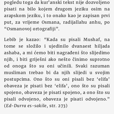
pogledu toga da kur’anski tekst nije dozvoljeno
pisati na bilo kojem drugom jeziku osim na
arapskom jeziku, i to onako kao je zapisan prvi
put, za vrijeme Osmana, radijallahu anhu, po
“Osmanovoj ortografiji”.
Lebib je kazao: “Kada su pisali Mushaf, na
tome se složilo i ujedinilo dvanaest hiljada
ashaba, a mi ćemo biti nagrađeni što slijedimo
njih, i biti griješni ako nešto činimo suprotno
od onoga što su oni učinili. Svaki razuman
musliman trebao bi da njih slijedi u svojim
postupcima. Ono što su oni pisali bez ‘elifa’
obaveza je pisati bez ‘elifa’, ono što su pisali
spojeno, obaveza je pisati spojeno, a ono što su
pisali odvojeno, obaveza je pisati odvojeno.”
(
Ed-Durra es-sakile
, str. 273)