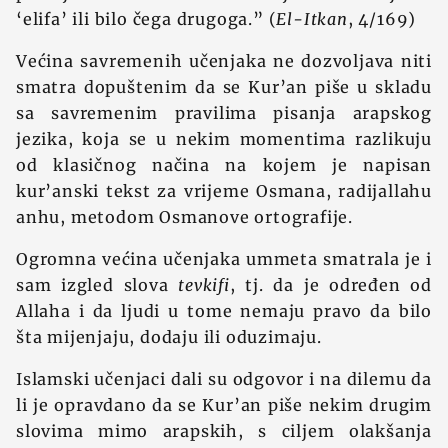
‘elifa’ ili bilo čega drugoga.” (
El-Itkan
, 4/169)
Većina savremenih učenjaka ne dozvoljava niti
smatra dopuštenim da se Kur’an piše u skladu
sa savremenim pravilima pisanja arapskog
jezika, koja se u nekim momentima razlikuju
od klasičnog načina na kojem je napisan
kur’anski tekst za vrijeme Osmana, radijallahu
anhu, metodom Osmanove ortografije.
Ogromna većina učenjaka ummeta smatrala je i
sam izgled slova
tevkifi
, tj. da je određen od
Allaha i da ljudi u tome nemaju pravo da bilo
šta mijenjaju, dodaju ili oduzimaju.
Islamski učenjaci dali su odgovor i na dilemu da
li je opravdano da se Kur’an piše nekim drugim
slovima mimo arapskih, s ciljem olakšanja