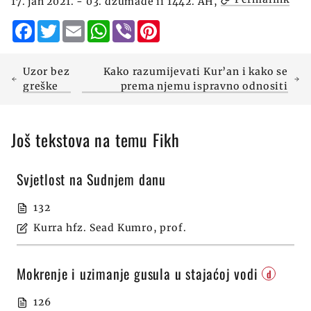
17. jan 2021. - 03. džumade ii 1442. AH,
Facebook
Twitter
Email
WhatsApp
Viber
Pinterest
Uzor bez
Kako razumijevati Kur’an i kako se
greške
prema njemu ispravno odnositi
Još tekstova na temu Fikh
Svjetlost na Sudnjem danu
132
Kurra hfz. Sead Kumro, prof.
Mokrenje i uzimanje gusula u stajaćoj vodi
d
126