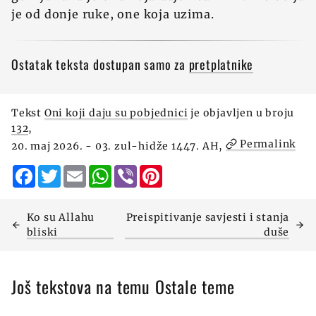
je od donje ruke, one koja uzima.
Ostatak teksta dostupan samo za
pretplatnike
Tekst
Oni koji daju su pobjednici
je objavljen u broju
132
,
Permalink
20. maj 2026. - 03. zul-hidže 1447. AH,
Facebook
Twitter
Email
WhatsApp
Viber
Pinterest
Ko su Allahu
Preispitivanje savjesti i stanja
bliski
duše
Još tekstova na temu Ostale teme