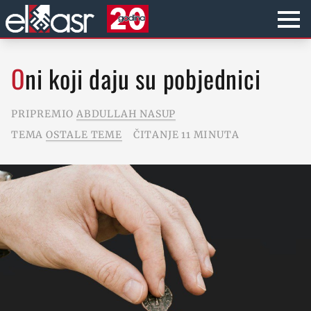
Oni koji daju su pobjednici
PRIPREMIO
ABDULLAH NASUP
TEMA
OSTALE TEME
ČITANJE 11 MINUTA