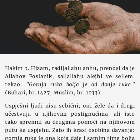
Hakim b. Hizam, radijallahu anhu, prenosi da je
Allahov Poslanik, sallallahu alejhi ve sellem,
rekao:
"Gornja ruka bolja je od donje ruke."
(Buhari, br. 1427; Muslim, br. 1033)
Uspješni ljudi nisu sebični; oni žele da i drugi
učestvuju u njihovim postignućima, ali isto
tako spremni su drugima pomoći na njihovom
putu ka uspjehu. Zato ih krasi osobina davanja:
gornja ruka je ona koja daje i samim time bolja