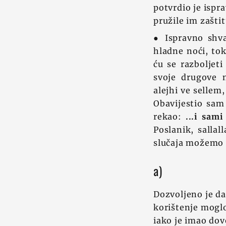
potvrdio je ispr
pružile im zaštit
● Ispravno shva
hladne noći, to
ću se razbolje
svoje drugove 
alejhi ve sellem
Obavijestio sam
rekao:
...i sam
Poslanik, sallal
slučaja možemo i
a)
Dozvoljeno je d
korištenje mogl
iako je imao dovo