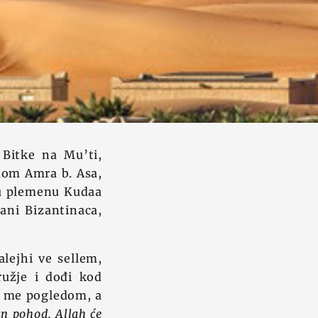
Bitke na Mu’ti,
ndom Amra b. Asa,
iju plemenu Kudaa
ani Bizantinaca,
alejhi ve sellem,
ružje i dođi kod
o me pogledom, a
an pohod. Allah će