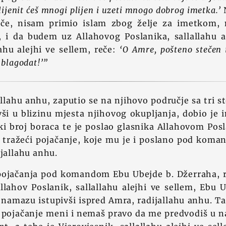
plijenit ćeš mnogi plijen i uzeti mnogo dobrog imetka.’
N
iče, nisam primio islam zbog želje za imetkom, 
i da budem uz Allahovog Poslanika, sallallahu al
lahu alejhi ve sellem, reče:
‘O Amre, pošteno stečen
 blagodat!’”
allahu anhu, zaputio se na njihovo područje sa tri 
avši u blizinu mjesta njihovog okupljanja, dobio je 
iki broj boraca te je poslao glasnika Allahovom Posl
m, tražeći pojačanje, koje mu je i poslano pod kom
ijallahu anhu.
ojačanja pod komandom Ebu Ubejde b. Džerraha, r
llahov Poslanik, sallallahu alejhi ve sellem, Ebu 
 namazu istupivši ispred Amra, radijallahu anhu. T
o pojačanje meni i nemaš pravo da me predvodiš u n