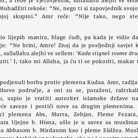
, a tebe je Vjerovjesnik, sallallahu alejhi ve se
Muhadžiri rekoše: “Ne, nego ti si zapovjednik svojoj
ojoj skupini.” Amr reče: “Nije tako, nego s
io lijepih manira, blage ćudi, pa kada je vidio d
je: “Ne brini, Amre! Znaj da je posljednji savjet 
 sallallahu alejhi ve sellem:
‘Kada stigneš svome drug
ziti.’
I, tako mi Allaha, ja ću ti se pokoriti, makar
podjenuli borbu protiv plemena Kudaa. Amr, radija
ihovo područje, a oni su se, poraženi, raštrkal
u, uspio je vratiti autoritet islamske države 
eće saveze i postići nove sa drugim plemenima. 
ici plemena Abs, Murra, Zebjan. Pleme Fezara
ara Ujejne b. Hisna, ušlo je u savez sa muslim
sa Abbasom b. Mirdasom kao i pleme Ešdžea. Musl