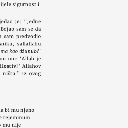
ijele sigurnost i
jedao je: “Jedne
 Bojao sam se da
m sam predvodio
iku, sallallahu
ljima kao džunub?
’
am mu: ‘Allah je
lostiv!’
Allahov
i ništa.” Iz ovog
da bi mu njeno
 je tejemmum
o mu nije