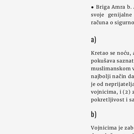
● Briga Amra b. 
svoje genijalne
računa o sigurno
a)
Kretao se noću, a
pokušava saznati
muslimanskom voj
najbolji način d
je od neprijatel
vojnicima, i (2) 
pokretljivost i 
b)
Vojnicima je zab