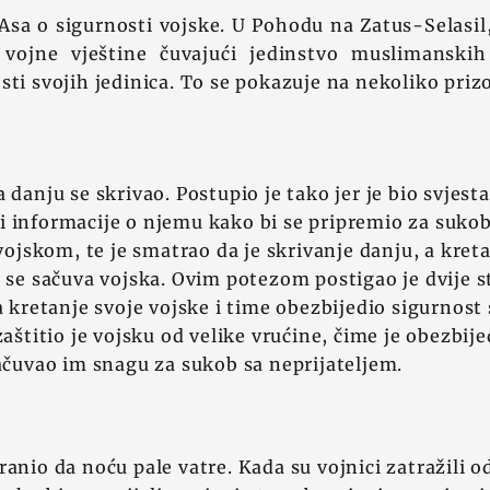
Asa o sigurnosti vojske. U Pohodu na Zatus-Selasi
 vojne vještine čuvajući jedinstvo muslimanski
sti svojih jedinica. To se pokazuje na nekoliko prizo
 danju se skrivao. Postupio je tako jer je bio svjesta
 informacije o njemu kako bi se pripremio za sukob
skom, te je smatrao da je skrivanje danju, a kret
a se sačuva vojska. Ovim potezom postigao je dvije st
ja kretanje svoje vojske i time obezbijedio sigurnost
zaštitio je vojsku od velike vrućine, čime je obezbij
sačuvao im snagu za sukob sa neprijateljem.
ranio da noću pale vatre. Kada su vojnici zatražili 