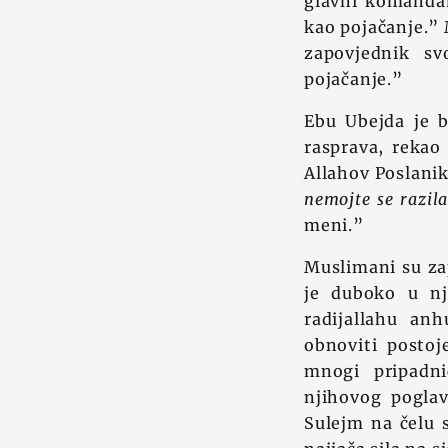
glavni komandant
kao pojačanje.” 
zapovjednik sv
pojačanje.”
Ebu Ubejda je b
rasprava, rekao 
Allahov Poslanik,
nemojte se razila
meni.”
Muslimani su za
je duboko u nj
radijallahu anh
obnoviti postoj
mnogi pripadn
njihovog poglav
Sulejm na čelu 