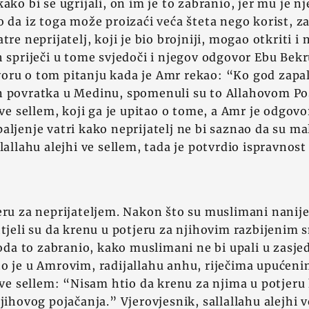
ako bi se ugrijali, on im je to zabranio, jer mu je 
o da iz toga može proizaći veća šteta nego korist, za
tre neprijatelj, koji je bio brojniji, mogao otkriti i 
h spriječi u tome svjedoči i njegov odgovor Ebu Bekr
ru o tom pitanju kada je Amr rekao: “Ko god zapali
n povratka u Medinu, spomenuli su to Allahovom Po
i ve sellem, koji ga je upitao o tome, a Amr je odgov
aljenje vatri kako neprijatelj ne bi saznao da su ma
llallahu alejhi ve sellem, tada je potvrdio ispravnos
eru za neprijateljem. Nakon što su muslimani nanije
htjeli su da krenu u potjeru za njihovim razbijenim s
a to zabranio, kako muslimani ne bi upali u zasje
o je u Amrovim, radijallahu anhu, riječima upućeni
i ve sellem: “Nisam htio da krenu za njima u potjeru
jihovog pojačanja.” Vjerovjesnik, sallallahu alejhi v