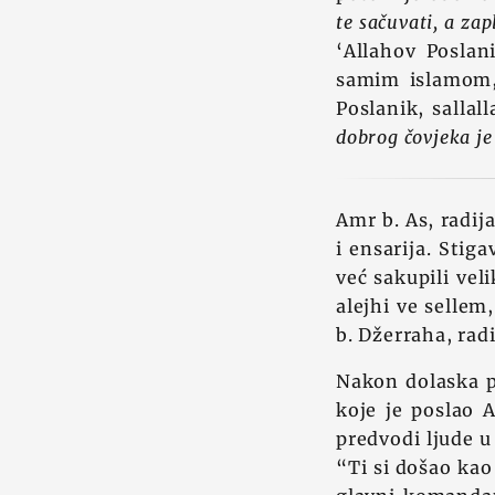
te sačuvati, a za
‘Allahov Poslan
samim islamom, 
Poslanik, sallal
dobrog čovjeka je
Amr b. As, radij
i ensarija. Stig
već sakupili vel
alejhi ve selle
b. Džerraha, rad
Nakon dolaska p
koje je poslao A
predvodi ljude u
“Ti si došao ka