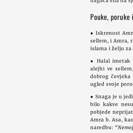
najjača sila na 
Pouke, poruke i
● Iskrenost Amra
sellem, i Amra, 
islama i želju z
● Halal imetak 
alejhi ve selle
dobrog čovjeka b
ugled svoje poro
● Snaga je u jed
bilo kakve nes
pobjede neprijat
Amra b. Asa, kao
naredbu:
“Nemojt