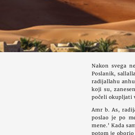
Nakon svega ne
Poslanik, sallal
radijallahu anhu
koji su, zanese
počeli okupljati
Amr b. As, radij
poslao je po me
mene.’ Kada sam
potom je oborio 