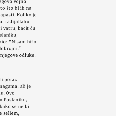
njegovo vojno
to što bi ih na
napasti. Koliko je
u, radijallahu
 vatru, bacit ću
slaniku,
orio: “Nisam htio
lobrojni.”
t njegove odluke.
li poraz
nagama, ali je
du. Ovo
m Poslaniku,
 kako se ne bi
e sellem,