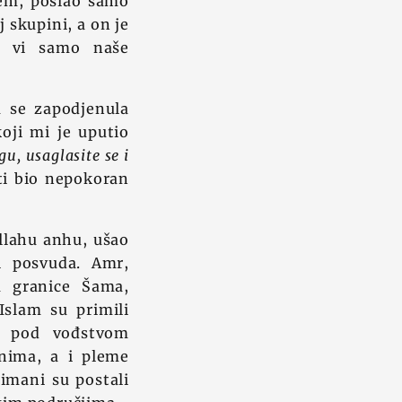
llem, poslao samo
 skupini, a on je
te vi samo naše
a se zapodjenula
koji mi je uputio
u, usaglasite se i
 ti bio nepokoran
llahu anhu, ušao
i posvuda. Amr,
na granice Šama,
Islam su primili
, pod vođstvom
anima, a i pleme
imani su postali