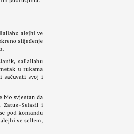
skim područjima.
lallahu alejhi ve
skreno slijeđenje
m.
anik, sallallahu
 imetak u rukama
i sačuvati svoj i
e bio svjestan da
Zatus-Selasil i
io se pod komandu
alejhi ve sellem,