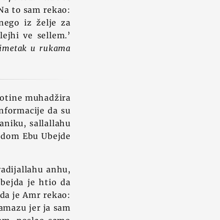
a to sam rekao:
nego iz želje za
ejhi ve sellem.’
 imetak u rukama
stotine muhadžira
informacije da su
aniku, sallallahu
andom Ebu Ubejde
adijallahu anhu,
Ubejda je htio da
ada je Amr rekao:
amazu jer ja sam