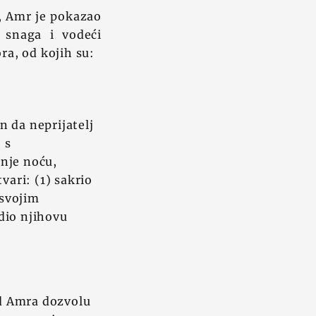
l, Amr je pokazao
h snaga i vodeći
ra, od kojih su:
n da neprijatelj
 s
anje noću,
vari: (1) sakrio
 svojim
edio njihovu
od Amra dozvolu