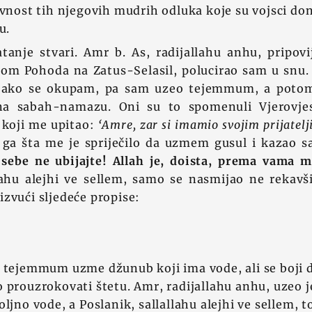
avnost tih njegovih mudrih odluka koje su vojsci don
u.
tanje stvari. Amr b. As, radijallahu anhu, pripovi
kom Pohoda na Zatus-Selasil, polucirao sam u snu.
ti ako se okupam, pa sam uzeo tejemmum, a poto
na sabah-namazu. Oni su to spomenuli Vjerovjesn
, koji me upitao:
‘Amre, zar si imamio svojim prijate
 ga šta me je spriječilo da uzmem gusul i kazao s
i sebe ne ubijajte! Allah je, doista, prema vama mi
lahu alejhi ve sellem, samo se nasmijao ne rekavš
zvući sljedeće propise:
a tejemmum uzme džunub koji ima vode, ali se boji 
o prouzrokovati štetu. Amr, radijallahu anhu, uzeo
ljno vode, a Poslanik, sallallahu alejhi ve sellem, t