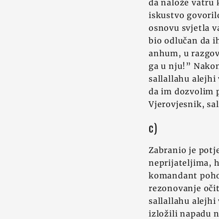
da nalože vatru k
iskustvo govoril
osnovu svjetla va
bio odlučan da i
anhum, u razgovo
ga u nju!” Nako
sallallahu alejh
da im dozvolim p
Vjerovjesnik, sa
c)
Zabranio je potj
neprijateljima, 
komandant pohod
rezonovanje očit
sallallahu alejh
izložili napadu n