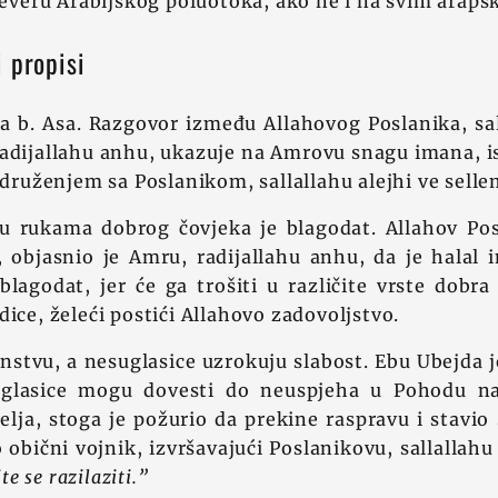
sjeveru Arabijskog poluotoka, ako ne i na svim arap
 propisi
 b. Asa. Razgovor između Allahovog Poslanika, sal
radijallahu anhu, ukazuje na Amrovu snagu imana, i
a druženjem sa Poslanikom, sallallahu alejhi ve selle
u rukama dobrog čovjeka je blagodat. Allahov Posl
m, objasnio je Amru, radijallahu anhu, da je halal
lagodat, jer će ga trošiti u različite vrste dobra 
dice, želeći postići Allahovo zadovoljstvo.
instvu, a nesuglasice uzrokuju slabost. Ebu Ubejda j
uglasice mogu dovesti do neuspjeha u Pohodu na 
elja, stoga je požurio da prekine raspravu i stav
 obični vojnik, izvršavajući Poslanikovu, sallallahu 
e se razilaziti.”