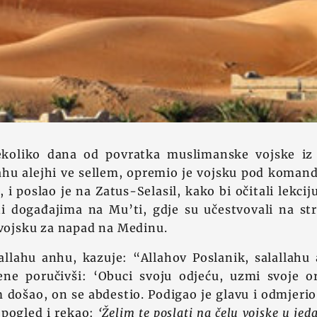
koliko dana od povratka muslimanske vojske iz 
lahu alejhi ve sellem, opremio je vojsku pod koma
, i poslao je na Zatus-Selasil, kako bi očitali lekc
ni događajima na Mu’ti, gdje su učestvovali na str
 vojsku za napad na Medinu.
allahu anhu, kazuje: “Allahov Poslanik, salallahu 
ne poručivši: ‘Obuci svoju odjeću, uzmi svoje o
 došao, on se abdestio. Podigao je glavu i odmjeri
pogled i rekao:
‘Želim te poslati na čelu vojske u jed