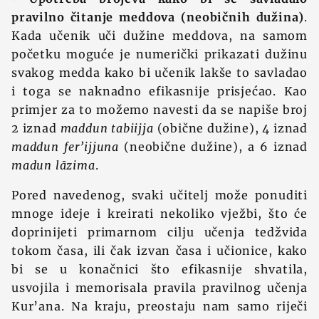
pravilno čitanje meddova (neobičnih dužina)
.
Kada učenik uči dužine meddova, na samom
početku moguće je numerički prikazati dužinu
svakog medda kako bi učenik lakše to savladao
i toga se naknadno efikasnije prisjećao. Kao
primjer za to možemo navesti da se napiše broj
2 iznad
maddun tabiijja
(obične dužine), 4 iznad
maddun fer’ijjuna
(neobične dužine), a 6 iznad
madun lāzima
.
Pored navedenog, svaki učitelj može ponuditi
mnoge ideje i kreirati nekoliko vježbi, što će
doprinijeti primarnom cilju učenja tedžvida
tokom časa, ili čak izvan časa i učionice, kako
bi se u konačnici što efikasnije shvatila,
usvojila i memorisala pravila pravilnog učenja
Kur’ana. Na kraju, preostaju nam samo riječi