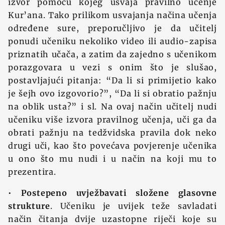
izvor pomoću kojeg usvaja pravilno učenje
Kur’ana. Tako prilikom usvajanja načina učenja
određene sure, preporučljivo je da učitelj
ponudi učeniku nekoliko video ili audio-zapisa
priznatih učača, a zatim da zajedno s učenikom
porazgovara u vezi s onim što je slušao,
postavljajući pitanja: “Da li si primijetio kako
je šejh ovo izgovorio?”, “Da li si obratio pažnju
na oblik usta?” i sl. Na ovaj način učitelj nudi
učeniku više izvora pravilnog učenja, uči ga da
obrati pažnju na tedžvidska pravila dok neko
drugi uči, kao što povećava povjerenje učenika
u ono što mu nudi i u način na koji mu to
prezentira.
•
Postepeno uvježbavati složene glasovne
strukture
. Učeniku je uvijek teže savladati
način čitanja dvije uzastopne riječi koje su