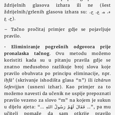
ždrijelnih glasova izhara ili ne (šest
ždrijelnih/grlenih glasova izhara su: ء، ه، ع، ح،
خ، غ).
– Tačno pročitaj primjer gdje se pojavljuje
pravilo.
•
Eliminiranje pogrešnih odgovora prije
pronalaska tačnog
. Ovu metodu možemo
koristiti kada su u pitanju pravila gdje se
znatno međusobno razlikuje broj slova koje
pravilo obuhvata po principu eliminacije, npr.
iḥfā’
(skrivanje ishodišta glasa “n”) ili
izhārun
šefevijjun
(usneni izhar). Kao primjer za to
možemo navesti da učenik ne uspije prepoznati
pravilo vezeno za slovo “m” na kojem je sukun
u dijelu ajeta: “... فَقَالَ لَهُمْ رَسُولُ اللهِ ...”, pa mu
učitelj pomaže da sam otkrije pravilo