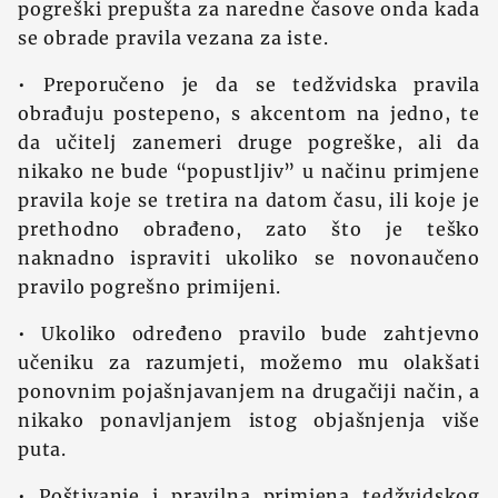
pogreški prepušta za naredne časove onda kada
se obrade pravila vezana za iste.
• Preporučeno je da se tedžvidska pravila
obrađuju postepeno, s akcentom na jedno, te
da učitelj zanemeri druge pogreške, ali da
nikako ne bude “popustljiv” u načinu primjene
pravila koje se tretira na datom času, ili koje je
prethodno obrađeno, zato što je teško
naknadno ispraviti ukoliko se novonaučeno
pravilo pogrešno primijeni.
• Ukoliko određeno pravilo bude zahtjevno
učeniku za razumjeti, možemo mu olakšati
ponovnim pojašnjavanjem na drugačiji način, a
nikako ponavljanjem istog objašnjenja više
puta.
• Poštivanje i pravilna primjena tedžvidskog