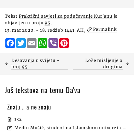
Tekst
Praktični savjeti za podučavanje Kur’anu
je
objavljen u broju
95
,
Permalink
13. mar 2020. - 18. redžeb 1441. AH,
Facebook
Twitter
Email
WhatsApp
Viber
Pinterest
Dešavanja u svijetu -
Loše mišljenje o
broj 95
drugima
Još tekstova na temu Da'va
Znaju... a ne znaju
132
Medin Mušić, student na Islamskom univerzitetu u Medini