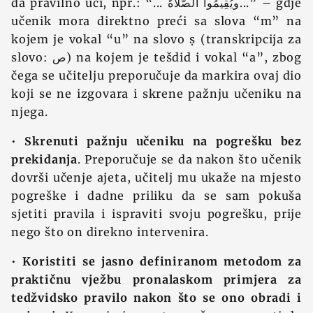
da pravilno uči, npr.: “... ويُقِيمُوا الصَّلاةَ...” – gdje
učenik mora direktno preći sa slova “m” na
kojem je vokal “u” na slovo ṣ (transkripcija za
slovo: ص) na kojem je tešdid i vokal “a”, zbog
čega se učitelju preporučuje da markira ovaj dio
koji se ne izgovara i skrene pažnju učeniku na
njega.
•
Skrenuti pažnju učeniku na pogrešku bez
prekidanja
. Preporučuje se da nakon što učenik
dovrši učenje ajeta, učitelj mu ukaže na mjesto
pogreške i dadne priliku da se sam pokuša
sjetiti pravila i ispraviti svoju pogrešku, prije
nego što on direkno intervenira.
•
Koristiti se jasno definiranom metodom za
praktičnu vježbu pronalaskom primjera za
tedžvidsko pravilo nakon što se ono obradi i