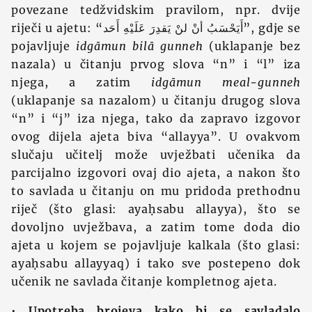
povezane tedžvidskim pravilom, npr. dvije
riječi u ajetu: “أَيَحْسَبُ أنْ لنْ يَقدِرَ عَلَيْهِ أَحَد”, gdje se
pojavljuje
idgāmun bilā gunneh
(uklapanje bez
nazala) u čitanju prvog slova “n” i “l” iza
njega, a zatim
idgāmun meal-gunneh
(uklapanje sa nazalom) u čitanju drugog slova
“n” i “j” iza njega, tako da zapravo izgovor
ovog dijela ajeta biva “allayya”. U ovakvom
slučaju učitelj može uvježbati učenika da
parcijalno izgovori ovaj dio ajeta, a nakon što
to savlada u čitanju on mu pridoda prethodnu
riječ (što glasi: ayaḥsabu allayya), što se
dovoljno uvježbava, a zatim tome doda dio
ajeta u kojem se pojavljuje kalkala (što glasi:
ayaḥsabu allayyaq) i tako sve postepeno dok
učenik ne savlada čitanje kompletnog ajeta.
•
Upotreba brojeva kako bi se savladalo