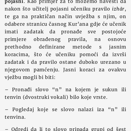
pojasni
. Kao primjer za to možemo navesti da
nakon što učitelj pojasni učeniku pravilo
izhār
,
te ga na praktičan način uvježba s njim, on
odabere stranicu časnog Kur’ana gdje će učenik
imati zadatak da pronađe sve postojoće
primjere obrađenog pravila, na osnovu
prethodno definirane metode s jasnim
koracima, što će učeniku pomoći da izvrši
zadatak i da pravilo ostane duboko urezano u
njegovom pamćenju. Jasni koraci za ovakvu
vježbu mogli bi biti:
– Pronađi slovo “n” na kojem je sukun ili
tenvin (dvostruki vokali) bilo koje vrste.
– Pogledaj koje se slovo nalazi iza “n” ili
tenvina.
– Odredi da li to slovo pripada grupi od šest