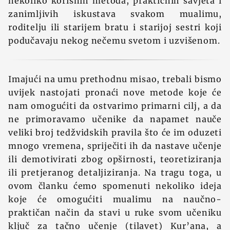
nekoliko korisnih metoda, praktičnih savjeta i
zanimljivih iskustava svakom mualimu,
roditelju ili starijem bratu i starijoj sestri koji
podučavaju nekog nečemu svetom i uzvišenom.
Imajući na umu prethodnu misao, trebali bismo
uvijek nastojati pronaći nove metode koje će
nam omogućiti da ostvarimo primarni cilj, a da
ne primoravamo učenike da napamet nauče
veliki broj tedžvidskih pravila što će im oduzeti
mnogo vremena, spriječiti ih da nastave učenje
ili demotivirati zbog opširnosti, teoretiziranja
ili pretjeranog detaljiziranja. Na tragu toga, u
ovom članku ćemo spomenuti nekoliko ideja
koje će omogućiti mualimu na naučno-
praktičan način da stavi u ruke svom učeniku
ključ za tačno učenje (tilavet) Kur’ana, a