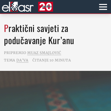
Praktični savjeti za
podučavanje Kur’anu
PRIPREMIO
MUAZ SMAJLOVIĆ
TEMA
DA'VA
ČITANJE 10 MINUTA