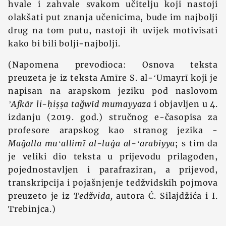
hvale i zahvale svakom učitelju koji nastoji
olakšati put znanja učenicima, bude im najbolji
drug na tom putu, nastoji ih uvijek motivisati
kako bi bili bolji-najbolji.
(Napomena prevodioca: Osnova teksta
preuzeta je iz teksta Amīre S. al-ʻUmayrī koji je
napisan na arapskom jeziku pod naslovom
ʼAfkār li-ḥiṣṣa tağwīd mumayyaza
i objavljen u 4.
izdanju (2019. god.) stručnog e-časopisa za
profesore arapskog kao stranog jezika -
Mağalla muʻallimī al-luġa al-ʻarabiyya
; s tim da
je veliki dio teksta u prijevodu prilagođen,
pojednostavljen i parafraziran, a prijevod,
transkripcija i pojašnjenje tedžvidskih pojmova
preuzeto je iz
Tedžvida,
autora Ć. Silajdžića i I.
Trebinjca.)