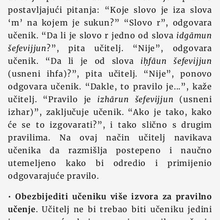
postavljajući pitanja: “Koje slovo je iza slova
‘m’ na kojem je sukun?” “Slovo r”, odgovara
učenik. “Da li je slovo r jedno od slova
idgāmun
šefevijjun
?”, pita učitelj. “Nije”, odgovara
učenik. “Da li je od slova
iḥfāun šefevijjun
(usneni ihfa)?”, pita učitelj. “Nije”, ponovo
odgovara učenik. “Dakle, to pravilo je...”, kaže
učitelj. “Pravilo je
izhārun šefevijjun
(usneni
izhar)”, zaključuje učenik. “Ako je tako, kako
će se to izgovarati?”, i tako slično s drugim
pravilima. Na ovaj način učitelj navikava
učenika da razmišlja postepeno i naučno
utemeljeno kako bi odredio i primijenio
odgovarajuće pravilo.
•
Obezbijediti učeniku više izvora za pravilno
učenje
. Učitelj ne bi trebao biti učeniku jedini