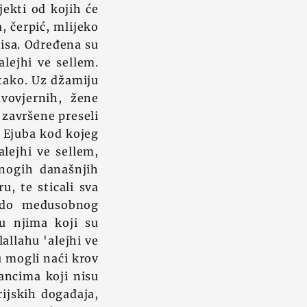
jekti od kojih će
a, čerpić, mlijeko
disa. Određena su
alejhi ve sellem.
 tako. Uz džamiju
vovjernih, žene
 završene preseli
u Ejuba kod kojeg
lejhi ve sellem,
nogih današnjih
u, te sticali sva
i do međusobnog
u njima koji su
allahu 'alejhi ve
u mogli naći krov
ncima koji nisu
rijskih događaja,