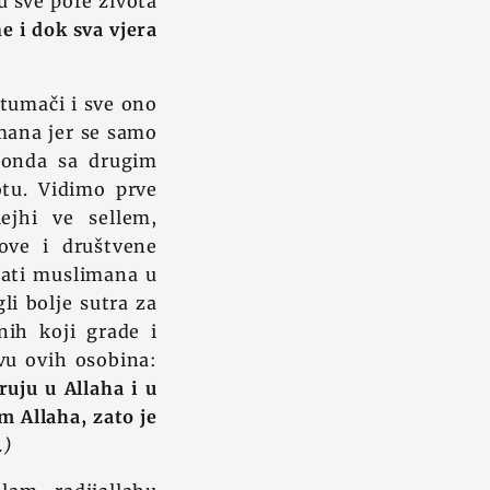
 u sve pore života
e i dok sva vjera
 tumači i sve ono
imana jer se samo
 onda sa drugim
tu. Vidimo prve
ejhi ve sellem,
rove i društvene
mati muslimana u
li bolje sutra za
nih koji grade i
vu ovih osobina:
ruju u Allaha i u
m Allaha, zato je
.)