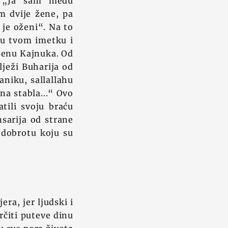
: „Ja sam među
m dvije žene, pa
i je oženi“. Na to
 u tvom imetku i
 Benu Kajnuka. Od
ilježi Buharija od
aniku, sallallahu
na stabla...“ Ovo
tili svoju braću
sarija od strane
u dobrotu koju su
era, jer ljudski i
rčiti puteve dinu