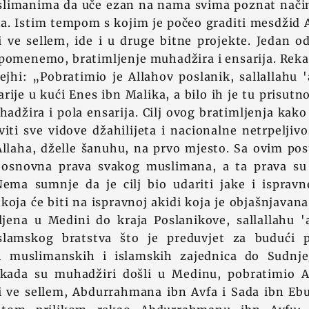
slimanima da uče ezan na nama svima poznat način 
a. Istim tempom s kojim je počeo graditi mesdžid A
hi ve sellem, ide i u druge bitne projekte. Jedan od
omenemo, bratimljenje muhadžira i ensarija. Rekao
ejhi: „Pobratimio je Allahov poslanik, sallallahu '
rije u kući Enes ibn Malika, a bilo ih je tu prisutn
adžira i pola ensarija. Cilj ovog bratimljenja kak
viti sve vidove džahilijeta i nacionalne netrpeljivos
Allaha, dželle šanuhu, na prvo mjesto. Sa ovim po
 osnovna prava svakog muslimana, a ta prava su
Nema sumnje da je cilj bio udariti jake i isprav
koja će biti na ispravnoj akidi koja je objašnjavan
ljena u Medini do kraja Poslanikove, sallallahu 'a
islamskog bratstva što je preduvjet za budući p
h muslimanskih i islamskih zajednica do Sudnje
 kada su muhadžiri došli u Medinu, pobratimio A
hi ve sellem, Abdurrahmana ibn Avfa i Sada ibn Eb