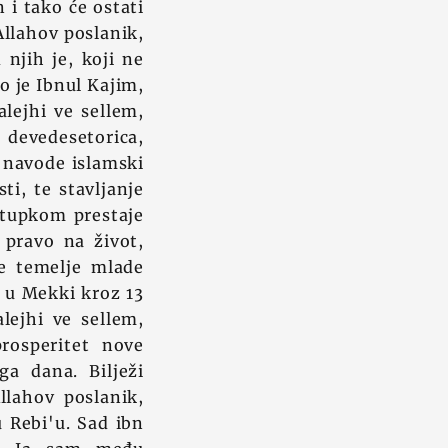
i tako će ostati
llahov poslanik,
 njih je, koji ne
 je Ibnul Kajim,
alejhi ve sellem,
o devedesetorica,
o navode islamski
ti, te stavljanje
stupkom prestaje
 pravo na život,
ne temelje mlade
a u Mekki kroz 13
lejhi ve sellem,
rosperitet nove
ga dana. Bilježi
llahov poslanik,
u Rebi'u. Sad ibn