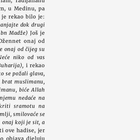
am, radijallahu
lem, u Medinu, pa
 je rekao bilo je:
lanjajte dok drugi
 ibn Madže)
Još je
 Džennet onaj od
 onaj od čijeg su
Neće niko od vas
Buharija),
i rekao
o se požali glava,
 brat muslimanu,
imanu, biće Allah
 njemu nedaće na
kriti sramotu na
mlji, smilovaće se
naj koji je sit, a
i ove hadise, jer
o objava djeluju