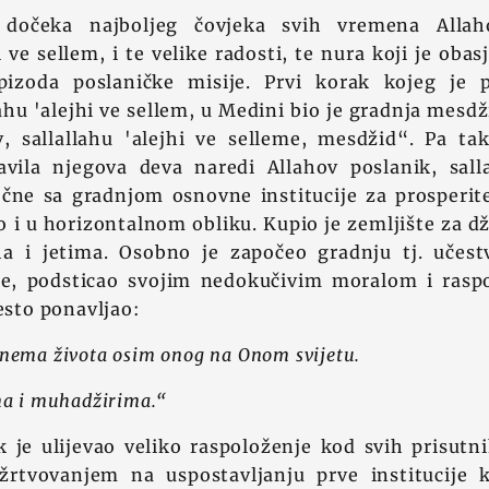
dočeka najboljeg čovjeka svih vremena Allah
i ve sellem, i te velike radosti, te nura koji je ob
pizoda poslaničke misije. Prvi korak kojeg je 
ahu 'alejhi ve sellem, u Medini bio je gradnja mesdž
, sallallahu 'alejhi ve selleme, mesdžid“. Pa t
vila njegova deva naredi Allahov poslanik, salla
očne sa gradnjom osnovne institucije za prosperit
 i u horizontalnom obliku. Kupio je zemljište za d
a i jetima. Osobno je započeo gradnju tj. učes
je, podsticao svojim nedokučivim moralom i rasp
često ponavljao:
nema života osim onog na Onom svijetu.
ma i muhadžirima.“
je ulijevao veliko raspoloženje kod svih prisutni
rtvovanjem na uspostavljanju prve institucije 