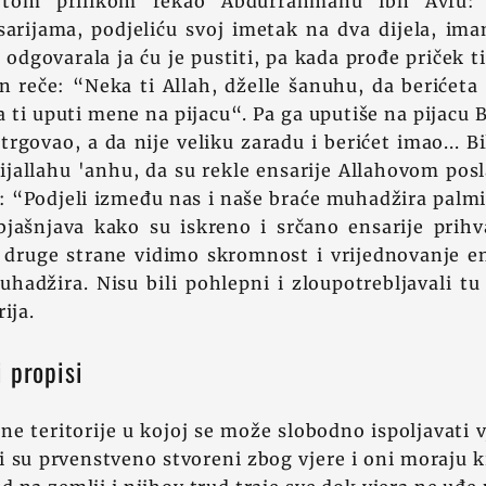
 tom prilikom rekao Abdurrahmanu ibn Avfu
sarijama, podjeliću svoj imetak na dva dijela, ima
 odgovarala ja ću je pustiti, pa kada prođe priček t
reče: “Neka ti Allah, dželle šanuhu, da berićeta
 ti uputi mene na pijacu“. Pa ga uputiše na pijacu
trgovao, a da nije veliku zaradu i berićet imao... B
ijallahu 'anhu, da su rekle ensarije Allahovom posl
m: “Podjeli između nas i naše braće muhadžira palmi
jašnjava kako su iskreno i srčano ensarije prihva
 druge strane vidimo skromnost i vrijednovanje en
hadžira. Nisu bili pohlepni i zloupotrebljavali t
ija.
 propisi
e teritorije u kojoj se može slobodno ispoljavati vj
i su prvenstveno stvoreni zbog vjere i oni moraju k