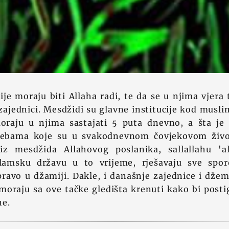
je moraju biti Allaha radi, te da se u njima vjera
zajednici. Mesdžidi su glavne institucije kod musl
raju u njima sastajati 5 puta dnevno, a šta je
rebama koje su u svakodnevnom čovjekovom živo
z mesdžida Allahovog poslanika, sallallahu 'al
slamsku državu u to vrijeme, rješavaju sve spo
pravo u džamiji. Dakle, i današnje zajednice i dže
moraju sa ove tačke gledišta krenuti kako bi postig
ne.