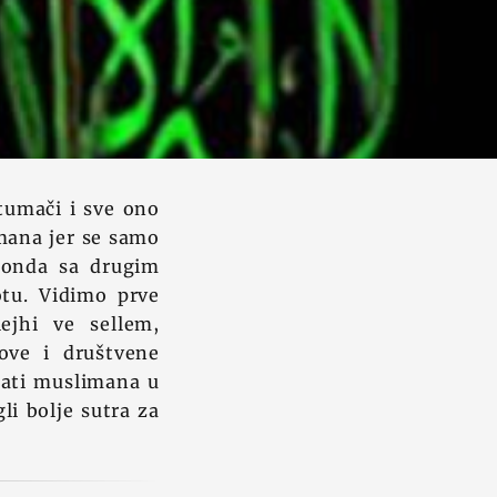
 tumači i sve ono
imana jer se samo
 onda sa drugim
tu. Vidimo prve
ejhi ve sellem,
rove i društvene
mati muslimana u
li bolje sutra za