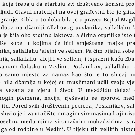
z koje trebaju da startuju svi društveno korisni pro
 ljudi. Glavni materijal na ovoj građevini bio je glin
 granje. Kibla u to doba bila je u pravcu Bejtul Mag
 doba na džamiji Allahovog poslanika, sallallahu '
je bila oko stotinu laktova, a širina otprilike isto
iše sobe u kojima će biti smještene majke pra
ika, sallallahu 'alejhi ve sellem. Pa čim bijahu sobe
nik, sallallahu 'alejhi ve sellem, i isprazni kuću Eb
samom dolasku u Medinu. Poslanikov, sallallahu 'a
io samo mjesto za namaz kao što je to slučaj m
 bila džamija u kojoj su muslimani učili svoju vjer
a vezana za vjeru i život. U mesdžidu dolaz
ogih plemena, nacija, rješavaju se sporovi međ
 itd. Pored svih društvenih potreba, Poslanikov, sall
služio je i za utočište mnogim siromasima koji nis
posebno među njima siromašnim muhadžirima, stra
ga od rodbine u Medini. U tijeku tih velikih histo