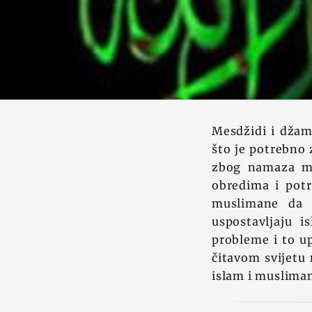
Mesdžidi i džami
što je potrebno 
zbog namaza mo
obredima i pot
muslimane da i
uspostavljaju i
probleme i to u
čitavom svijetu 
islam i muslima