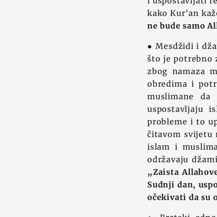
i uspostavljati r
kako Kur'an ka
ne bude samo Al
● Mesdžidi i dža
što je potrebno 
zbog namaza mo
obredima i pot
muslimane da i
uspostavljaju i
probleme i to u
čitavom svijetu 
islam i muslima
održavaju džami
„Zaista Allahove
Sudnji dan, uspo
očekivati da su