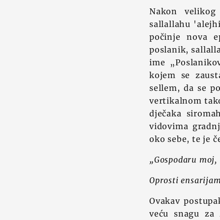
Nakon velikog 
sallallahu 'alejh
počinje nova e
poslanik, sallall
ime „Poslanikov
kojem se zausta
sellem, da se p
vertikalnom tako
dječaka siromah
vidovima gradn
oko sebe, te je 
„Gospodaru moj, 
Oprosti ensarija
Ovakav postupak 
veću snagu za ž