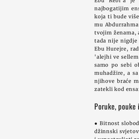
Ebu Rebi'a je
najbogatijim en
koja ti bude više
mu Abdurrahman 
tvojim ženama, a
tada nije nigdje 
Ebu Hurejre, rad
'alejhi ve selle
samo po sebi ob
muhadžire, a sa
njihove braće mu
zatekli kod ensar
Poruke, pouke i
● Bitnost slobodn
džinnski svjetov