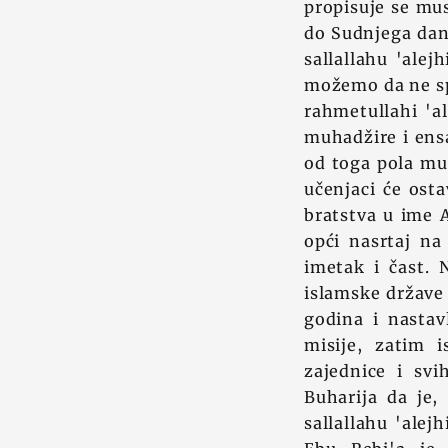
propisuje se mu
do Sudnjega dan
sallallahu 'alej
možemo da ne sp
rahmetullahi 'al
muhadžire i ensa
od toga pola muh
učenjaci će osta
bratstva u ime 
opći nasrtaj na
imetak i čast. 
islamske države 
godina i nastav
misije, zatim 
zajednice i svi
Buharija da je,
sallallahu 'alej