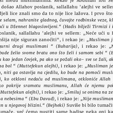
si među muslimanima. Rekao je Abdullah ibn Sel
došao Allahov poslanik, sallallahu 'alejhi ve sel
li lice znali smo da to nije lice lažova. I prvo što
te selam, nahranite gladnog, čuvajte rodbinske veze, k
ući u Džennet blagoslovljeni.“ (Hadis bilježi Tirmizi i
oslanik, sallallahu 'alejhi ve sellem: „Neće ući u
ija nije siguran zanoćiti“, i rekao je:
„Musliman je
igurni drugi muslimani “ (Buharija)
, i rekao je:
„
 bude želio svome bratu ono što želi i samom sebi “ (
kao jedan čovjek, pa ako se požali oko- sve se žali, ak
 na bol “ (Muttefekun alejhi),
i rekao je:
„Musliman je
, niti ga ostavlja na cjedilu, ko bude na pomoći musl
, ko otkloni nedaću od muslimana, otkloniće Allah
o pokrije sramotu muslimanu, Allah će njemu po
Muttefekun alejhi),
i rekao je:
„Smiluj se onima na ze
 na nebesima “ (Ebu Davud),
i rekao je:
„Nije musliman o
 u njegovoj blizini.“ (Bejheki)
Suviše bi bilo tumačit
umače, već ćemo pustiti same hadise neka oni ka