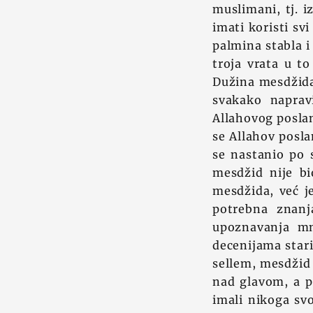
muslimani, tj. i
imati koristi svi
palmina stabla i
troja vrata u to
Dužina mesdžida 
svakako naprav
Allahovog poslan
se Allahov posla
se nastanio po 
mesdžid nije b
mesdžida, već je
potrebna znanj
upoznavanja mn
decenijama stari
sellem, mesdžid 
nad glavom, a 
imali nikoga svo