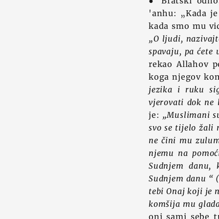
● Bratski odno
'anhu: „Kada je 
kada smo mu vidje
„O ljudi, nazivaj
spavaju, pa ćete 
rekao Allahov p
koga njegov komš
jezika i ruku s
vjerovati dok ne
je:
„Muslimani su 
svo se tijelo žali
ne čini mu zulum
njemu na pomoći
Sudnjem danu, k
Sudnjem danu “ (
tebi Onaj koji je
komšija mu gladan
oni sami sebe t