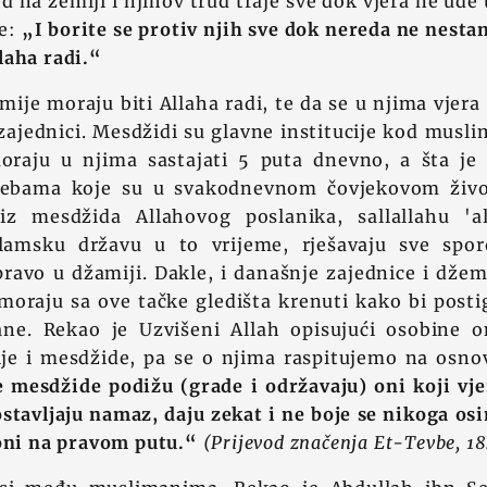
ed na zemlji i njihov trud traje sve dok vjera ne uđe
že:
„I borite se protiv njih sve dok nereda ne nestan
laha radi.“
mije moraju biti Allaha radi, te da se u njima vjera
zajednici. Mesdžidi su glavne institucije kod musl
raju u njima sastajati 5 puta dnevno, a šta je
rebama koje su u svakodnevnom čovjekovom živo
z mesdžida Allahovog poslanika, sallallahu 'al
slamsku državu u to vrijeme, rješavaju sve spo
pravo u džamiji. Dakle, i današnje zajednice i dže
moraju sa ove tačke gledišta krenuti kako bi postig
ne. Rekao je Uzvišeni Allah opisujući osobine o
je i mesdžide, pa se o njima raspitujemo na osno
 mesdžide podižu (grade i održavaju) oni koji vje
stavljaju namaz, daju zekat i ne boje se nikoga osi
 oni na pravom putu.“
(Prijevod značenja Et-Tevbe, 18