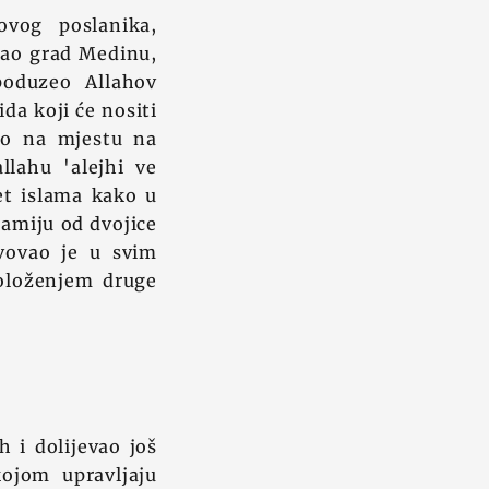
ovog poslanika,
asjao grad Medinu,
poduzeo Allahov
ida koji će nositi
ako na mjestu na
llahu 'alejhi ve
et islama kako u
žamiju od dvojice
tvovao je u svim
oloženjem druge
h i dolijevao još
kojom upravljaju