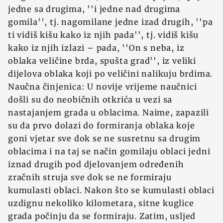
jedne sa drugima, ''i jedne nad drugima
gomila'', tj. nagomilane jedne izad drugih, ''pa
ti vidiš kišu kako iz njih pada'', tj. vidiš kišu
kako iz njih izlazi – pada, ''On s neba, iz
oblaka veličine brda, spušta grad'', iz veliki
dijelova oblaka koji po veličini nalikuju brdima.
Naučna činjenica: U novije vrijeme naučnici
došli su do neobičnih otkrića u vezi sa
nastajanjem grada u oblacima. Naime, zapazili
su da prvo dolazi do formiranja oblaka koje
goni vjetar sve dok se ne susretnu sa drugim
oblacima i na taj se način gomilaju oblaci jedni
iznad drugih pod djelovanjem određenih
zračnih struja sve dok se ne formiraju
kumulasti oblaci. Nakon što se kumulasti oblaci
uzdignu nekoliko kilometara, sitne kuglice
grada počinju da se formiraju. Zatim, usljed