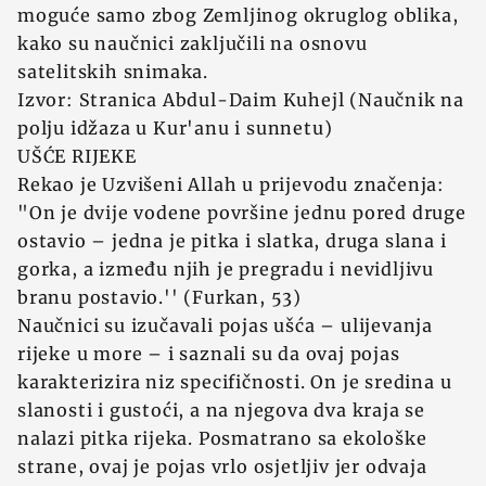
moguće samo zbog Zemljinog okruglog oblika,
kako su naučnici zaključili na osnovu
satelitskih snimaka.
Izvor: Stranica Abdul-Daim Kuhejl (Naučnik na
polju idžaza u Kur'anu i sunnetu)
UŠĆE RIJEKE
Rekao je Uzvišeni Allah u prijevodu značenja:
"On je dvije vodene površine jednu pored druge
ostavio – jedna je pitka i slatka, druga slana i
gorka, a između njih je pregradu i nevidljivu
branu postavio.'' (Furkan, 53)
Naučnici su izučavali pojas ušća – ulijevanja
rijeke u more – i saznali su da ovaj pojas
karakterizira niz specifičnosti. On je sredina u
slanosti i gustoći, a na njegova dva kraja se
nalazi pitka rijeka. Posmatrano sa ekološke
strane, ovaj je pojas vrlo osjetljiv jer odvaja