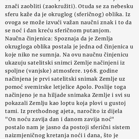
znači zaobliti (zaokružiti). Otuda se za nebesku
sferu kaže da je okruglog (sferičnog) oblika. Iz
ovoga se može izvući važan naučni znak i to da
se noć i dan kreću sferičnom putanjom.
Naučna činjenica: Spoznaja da je Zemlja
okrugloga oblika postala je jedna od činjenica u
koje niko ne sumnja. Na ovu naučnu činjenicu
ukazuju satelitski snimci Zemlje načinjeni iz
spoljne (vanjske) atmosfere. 1968. godine
načinjena je prvi satelitski snimak Zemlje uz
pomoć svemirske letjelice Apolo. Poslije toga
načinjeno je na hiljade snimaka Zemlje i svi su
pokazali Zemlju kao loptu koja plovi u gustoj
tami. Iz prethodnog ajeta, naročito iz dijela
"On noću zavija dan i danom zavija noć"
postalo nam je jasno da postoji sferični sistem
naizmjeničnog kretanja noći i dana, što je