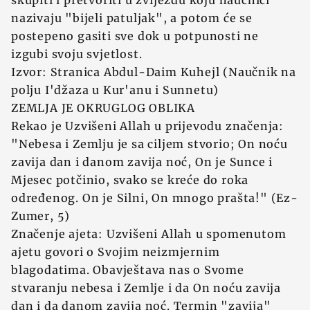
skupiti i pretvoriti u zvijezdu koju naučnici
nazivaju "bijeli patuljak", a potom će se
postepeno gasiti sve dok u potpunosti ne
izgubi svoju svjetlost.
Izvor: Stranica Abdul-Daim Kuhejl (Naučnik na
polju I'džaza u Kur'anu i Sunnetu)
ZEMLJA JE OKRUGLOG OBLIKA
Rekao je Uzvišeni Allah u prijevodu značenja:
"Nebesa i Zemlju je sa ciljem stvorio; On noću
zavija dan i danom zavija noć, On je Sunce i
Mjesec potčinio, svako se kreće do roka
određenog. On je Silni, On mnogo prašta!" (Ez-
Zumer, 5)
Značenje ajeta: Uzvišeni Allah u spomenutom
ajetu govori o Svojim neizmjernim
blagodatima. Obavještava nas o Svome
stvaranju nebesa i Zemlje i da On noću zavija
dan i da danom zavija noć. Termin "zavija"