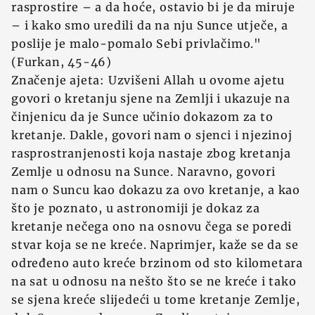
rasprostire – a da hoće, ostavio bi je da miruje
– i kako smo uredili da na nju Sunce utječe, a
poslije je malo-pomalo Sebi privlačimo."
(Furkan, 45-46)
Značenje ajeta: Uzvišeni Allah u ovome ajetu
govori o kretanju sjene na Zemlji i ukazuje na
činjenicu da je Sunce učinio dokazom za to
kretanje. Dakle, govori nam o sjenci i njezinoj
rasprostranjenosti koja nastaje zbog kretanja
Zemlje u odnosu na Sunce. Naravno, govori
nam o Suncu kao dokazu za ovo kretanje, a kao
što je poznato, u astronomiji je dokaz za
kretanje nečega ono na osnovu čega se poredi
stvar koja se ne kreće. Naprimjer, kaže se da se
određeno auto kreće brzinom od sto kilometara
na sat u odnosu na nešto što se ne kreće i tako
se sjena kreće slijedeći u tome kretanje Zemlje,