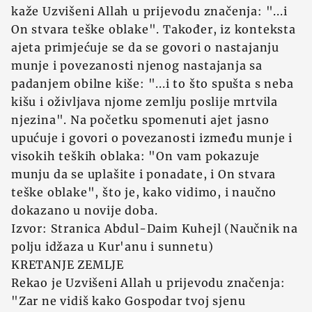
kaže Uzvišeni Allah u prijevodu značenja: "...i
On stvara teške oblake". Također, iz konteksta
ajeta primjećuje se da se govori o nastajanju
munje i povezanosti njenog nastajanja sa
padanjem obilne kiše: "...i to što spušta s neba
kišu i oživljava njome zemlju poslije mrtvila
njezina". Na početku spomenuti ajet jasno
upućuje i govori o povezanosti između munje i
visokih teških oblaka: "On vam pokazuje
munju da se uplašite i ponadate, i On stvara
teške oblake", što je, kako vidimo, i naučno
dokazano u novije doba.
Izvor: Stranica Abdul-Daim Kuhejl (Naučnik na
polju idžaza u Kur'anu i sunnetu)
KRETANJE ZEMLJE
Rekao je Uzvišeni Allah u prijevodu značenja:
"Zar ne vidiš kako Gospodar tvoj sjenu