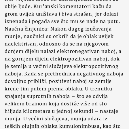
ubije ljude. Kur'anski komentatori kažu da
grom uvijek uništava i biva strašan, jer dolazi
iznenada i pogađa sve što mu se nađe na putu.
Naučna činjenica: Nakon dugog izučavanja
munje, naučnici su otkrili da je oblak uvijek
naelektrisan, odnosno da se na njegovom
donjem dijelu nalazi elektronegativan naboj, a
na gornjem dijelu elektropozitivan naboj, dok
je zemlja u većini slučajeva elektropozitivnog
naboja. Kada se prethodnica negativnog naboja
dovoljno približi, pozitivni naboj sa zemlje
krene tim putem prema oblaku. U trenutku
spajanja suprotnih naboja – što se odvija
velikom brzinom koja dostiže više od sto
hiljada kilometara u jednoj sekundi – nastaje
munja. U većini slučajeva, munja udara iz
teških olujnih oblaka kumulonimbusa, kao što