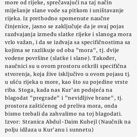
more od rijeke, sprečavajući na taj način
miješanje slane vode sa pitkom i uništavanje
rijeka. Iz prethodno spomenute naučne
činjenice, jasno se zaključuje da je ovaj pojas
razdvajanja između slatke rijeke i slanoga mora
vrlo važan, i da se izdvaja sa specifičnostima sa
kojima se razlikuje od oba "mora", tj. dvije
vodene površine (slatke i slane). Također,
naučnici su u ovom prostoru otkrili specifična
stvorenja, koja žive isključivo u ovom pojasu tj.
u ušću rijeka u more, kao što su pojedine vrste
riba. Stoga, kada nas Kur'an podsjeća na
blagodat "pregrade" i "nevidljive brane", tj.
prostora zaštićenog od preliva mora, onda
bismo trebali da zahvalimo na toj blagodati.
Izvor: Stranica Abdul-Daim Kuhejl (Naučnik na
polju idžaza u Kur'anu i sunnetu)