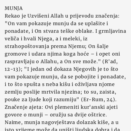
MUNJA
Rekao je Uzvišeni Allah u prijevodu značenja:
"On vam pokazuje munju da se uplašite i
ponadate, i On stvara teške oblake. I grmljavina
veliča i hvali Njega, a i meleki, iz
strahopoštovanja prema Njemu; On šalje
gromove i udara njima koga hoće – i opet oni
raspravljaju o Allahu, a On sve može." (R'ad,
12-13); "I jedan od dokaza Njegovih je to što
vam pokazuje munju, da se pobojite i ponadate,
i to što spušta s neba kišu i oživljava njome
zemlju poslije mrtvila njezina; to su, zaista,
pouke za ljude koji razumiju" (Er-Rum, 24).
Značenje ajeta: Ovi plemeniti kur'anski ajeti
govore o munji – oružju sa dvije oštrice.
Naime, munja nagovještava dolazak kiše, a u
isto vrijeme može da uništi ljudska dobra i da