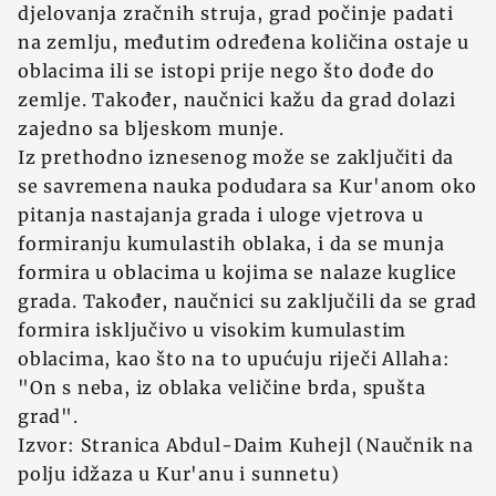
djelovanja zračnih struja, grad počinje padati
na zemlju, međutim određena količina ostaje u
oblacima ili se istopi prije nego što dođe do
zemlje. Također, naučnici kažu da grad dolazi
zajedno sa bljeskom munje.
Iz prethodno iznesenog može se zaključiti da
se savremena nauka podudara sa Kur'anom oko
pitanja nastajanja grada i uloge vjetrova u
formiranju kumulastih oblaka, i da se munja
formira u oblacima u kojima se nalaze kuglice
grada. Također, naučnici su zaključili da se grad
formira isključivo u visokim kumulastim
oblacima, kao što na to upućuju riječi Allaha:
"On s neba, iz oblaka veličine brda, spušta
grad".
Izvor: Stranica Abdul-Daim Kuhejl (Naučnik na
polju idžaza u Kur'anu i sunnetu)