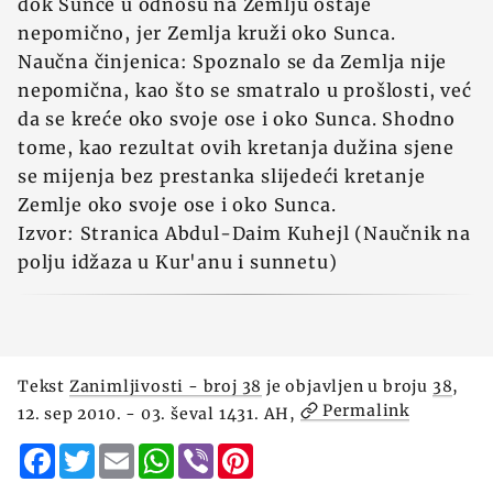
dok Sunce u odnosu na Zemlju ostaje
nepomično, jer Zemlja kruži oko Sunca.
Naučna činjenica: Spoznalo se da Zemlja nije
nepomična, kao što se smatralo u prošlosti, već
da se kreće oko svoje ose i oko Sunca. Shodno
tome, kao rezultat ovih kretanja dužina sjene
se mijenja bez prestanka slijedeći kretanje
Zemlje oko svoje ose i oko Sunca.
Izvor: Stranica Abdul-Daim Kuhejl (Naučnik na
polju idžaza u Kur'anu i sunnetu)
Tekst
Zanimljivosti - broj 38
je objavljen u broju
38
,
Permalink
12. sep 2010. - 03. ševal 1431. AH,
Facebook
Twitter
Email
WhatsApp
Viber
Pinterest