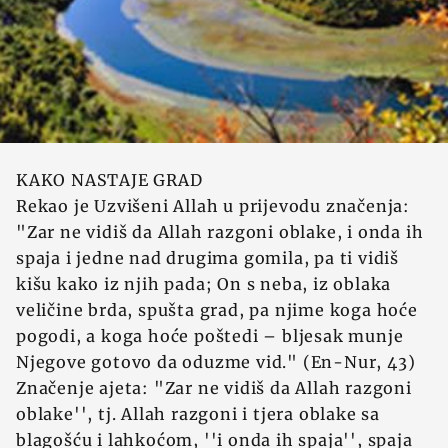
KAKO NASTAJE GRAD
Rekao je Uzvišeni Allah u prijevodu značenja:
"Zar ne vidiš da Allah razgoni oblake, i onda ih
spaja i jedne nad drugima gomila, pa ti vidiš
kišu kako iz njih pada; On s neba, iz oblaka
veličine brda, spušta grad, pa njime koga hoće
pogodi, a koga hoće poštedi – bljesak munje
Njegove gotovo da oduzme vid." (En-Nur, 43)
Značenje ajeta: "Zar ne vidiš da Allah razgoni
oblake'', tj. Allah razgoni i tjera oblake sa
blagošću i lahkoćom, ''i onda ih spaja'', spaja