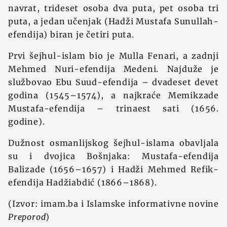
navrat, trideset osoba dva puta, pet osoba tri
puta, a jedan učenjak (Hadži Mustafa Sunullah-
efendija) biran je četiri puta.
Prvi šejhul-islam bio je Mulla Fenari, a zadnji
Mehmed Nuri-efendija Medeni. Najduže je
službovao Ebu Suud-efendija – dvadeset devet
godina (1545–1574), a najkraće Memikzade
Mustafa-efendija – trinaest sati (1656.
godine).
Dužnost osmanlijskog šejhul-islama obavljala
su i dvojica Bošnjaka: Mustafa-efendija
Balizade (1656–1657) i Hadži Mehmed Refik-
efendija Hadžiabdić (1866–1868).
(Izvor: imam.ba i Islamske informativne novine
Preporod
)