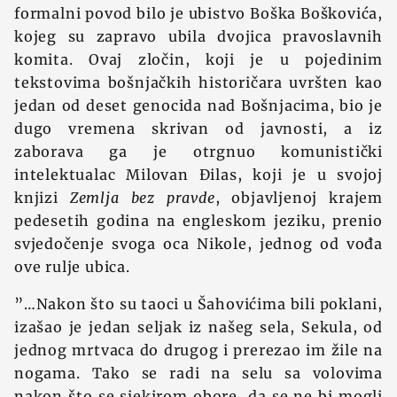
formalni povod bilo je ubistvo Boška Boškovića,
kojeg su zapravo ubila dvojica pravoslavnih
komita. Ovaj zločin, koji je u pojedinim
tekstovima bošnjačkih historičara uvršten kao
jedan od deset genocida nad Bošnjacima, bio je
dugo vremena skrivan od javnosti, a iz
zaborava ga je otrgnuo komunistički
intelektualac Milovan Đilas, koji je u svojoj
knjizi
Zemlja bez pravde
, objavljenoj krajem
pedesetih godina na engleskom jeziku, prenio
svjedočenje svoga oca Nikole, jednog od vođa
ove rulje ubica.
”…Nakon što su taoci u Šahovićima bili poklani,
izašao je jedan seljak iz našeg sela, Sekula, od
jednog mrtvaca do drugog i prerezao im žile na
nogama. Tako se radi na selu sa volovima
nakon što se sjekirom obore, da se ne bi mogli