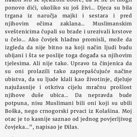
ponovo dići, ukoliko su još živi… Djeca su bila
trgana iz naručja majki i sestara i pred
njihovim očima zaklana… Muslimanskim
sveštenicima čupali su brade i urezivali krstove
u čelo… Ako čovjek hladno promisli, može da
izgleda da nije bitno na koji način ljudi budu
ubijani i šta se poslije toga događa sa njihovim
tjelesima. Ali nije tako. Upravo ta činjenica da
su oni prolazili tako zaprepašćujuće načine
ubistva, da su ljude klali kao životinje, djeluje
najužasnije i otkriva cijelu mračnu prošlost
njihove duše ubica… Da nepravda bude
potpuna, nisu Muslimani bili oni koji su ubili
Boška, nego crnogorski prvaci iz Kolašina. Moj
otac je to kasnije saznao od jednog povjerljivog
čovjeka…”, napisao je Đilas.