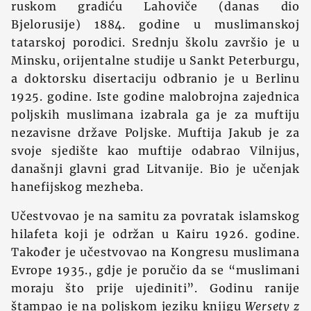
ruskom gradiću Lahoviče (danas dio
Bjelorusije) 1884. godine u muslimanskoj
tatarskoj porodici. Srednju školu završio je u
Minsku, orijentalne studije u Sankt Peterburgu,
a doktorsku disertaciju odbranio je u Berlinu
1925. godine. Iste godine malobrojna zajednica
poljskih muslimana izabrala ga je za muftiju
nezavisne države Poljske. Muftija Jakub je za
svoje sjedište kao muftije odabrao Vilnijus,
današnji glavni grad Litvanije. Bio je učenjak
hanefijskog mezheba.
Učestvovao je na samitu za povratak islamskog
hilafeta koji je održan u Kairu 1926. godine.
Također je učestvovao na Kongresu muslimana
Evrope 1935., gdje je poručio da se “muslimani
moraju što prije ujediniti”. Godinu ranije
štampao je na poljskom jeziku knjigu
Wersety z