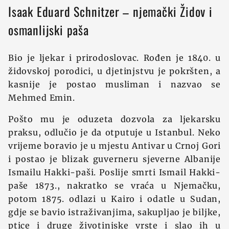
Isaak Eduard Schnitzer – njemački Židov i
osmanlijski paša
Bio je ljekar i prirodoslovac. Rođen je 1840. u
židovskoj porodici, u djetinjstvu je pokršten, a
kasnije je postao musliman i nazvao se
Mehmed Emin.
Pošto mu je oduzeta dozvola za ljekarsku
praksu, odlučio je da otputuje u Istanbul. Neko
vrijeme boravio je u mjestu Antivar u Crnoj Gori
i postao je blizak guverneru sjeverne Albanije
Ismailu Hakki-paši. Poslije smrti Ismail Hakki-
paše 1873., nakratko se vraća u Njemačku,
potom 1875. odlazi u Kairo i odatle u Sudan,
gdje se bavio istraživanjima, sakupljao je biljke,
ptice i druge životinjske vrste i slao ih u