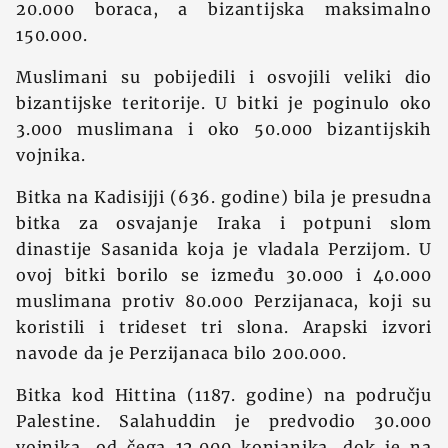
20.000 boraca, a bizantijska maksimalno
150.000.
Muslimani su pobijedili i osvojili veliki dio
bizantijske teritorije. U bitki je poginulo oko
3.000 muslimana i oko 50.000 bizantijskih
vojnika.
Bitka na Kadisijji (636. godine) bila je presudna
bitka za osvajanje Iraka i potpuni slom
dinastije Sasanida koja je vladala Perzijom. U
ovoj bitki borilo se između 30.000 i 40.000
muslimana protiv 80.000 Perzijanaca, koji su
koristili i trideset tri slona. Arapski izvori
navode da je Perzijanaca bilo 200.000.
Bitka kod Hittina (1187. godine) na području
Palestine. Salahuddin je predvodio 30.000
vojnika, od čega 12.000 konjanika, dok je na