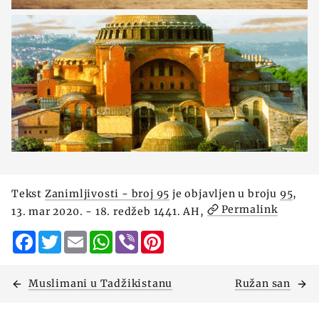
Tekst
Zanimljivosti - broj 95
je objavljen u broju
95
,
Permalink
13. mar 2020. - 18. redžeb 1441. AH,
Facebook
Twitter
Email
WhatsApp
Viber
Pinterest
Muslimani u Tadžikistanu
Ružan san