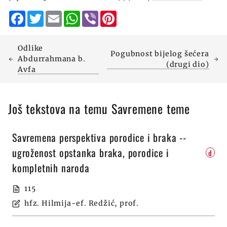
Facebook
Twitter
Email
WhatsApp
Viber
Pinterest
Odlike
Pogubnost bijelog šećera
Abdurrahmana b.
(drugi dio)
Avfa
Još tekstova na temu Savremene teme
Savremena perspektiva porodice i braka --
ugroženost opstanka braka, porodice i
d
kompletnih naroda
115
hfz. Hilmija-ef. Redžić, prof.