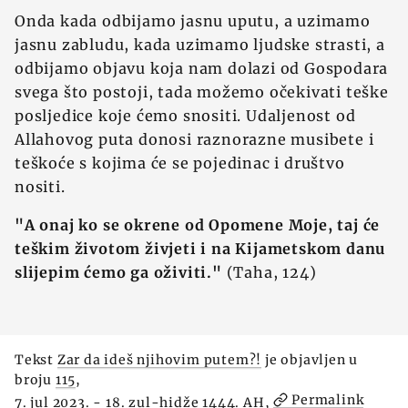
Onda kada odbijamo jasnu uputu, a uzimamo
jasnu zabludu, kada uzimamo ljudske strasti, a
odbijamo objavu koja nam dolazi od Gospodara
svega što postoji, tada možemo očekivati teške
posljedice koje ćemo snositi. Udaljenost od
Allahovog puta donosi raznorazne musibete i
teškoće s kojima će se pojedinac i društvo
nositi.
"A onaj ko se okrene od Opomene Moje, taj će
teškim životom živjeti i na Kijametskom danu
slijepim ćemo ga oživiti."
(Taha, 124)
Tekst
Zar da ideš njihovim putem?!
je objavljen u
broju
115
,
Permalink
7. jul 2023. - 18. zul-hidže 1444. AH,