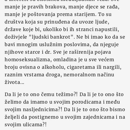
manje je pravih brakova, manje djece se rađa,
manje je poštovanja prema starijem. To su
društva koja su prinuđena da uvoze ljude,
države koje bi, ukoliko bi ih stranci napustili,
doživjele "ljudski bankrot". Ne bi imao ko da se
bavi mnogim uslužnim poslovima, da njeguje
njihove starce i dr. Sve je raširenija pojava
homoseksualizma, omladina je u sve većem
broju ovisna o alkoholu, cigaretama ili nargili,
raznim vrstama droga, nemoralnom načinu
života...
Da li je to ono čemu težimo?! Da li je to ono što
želimo da imamo u svojim porodicama i među
svojim nasljednicima?! Da li je to ono što bismo
željeli da postignemo u svojim zajednicama i na
svojim ulicama?!