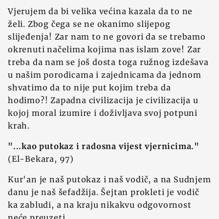
Vjerujem da bi velika većina kazala da to ne
želi. Zbog čega se ne okanimo slijepog
slijeđenja! Zar nam to ne govori da se trebamo
okrenuti načelima kojima nas islam zove! Zar
treba da nam se još dosta toga ružnog izdešava
u našim porodicama i zajednicama da jednom
shvatimo da to nije put kojim treba da
hodimo?! Zapadna civilizacija je civilizacija u
kojoj moral izumire i doživljava svoj potpuni
krah.
"...kao putokaz i radosna vijest vjernicima."
(El-Bekara, 97)
Kur'an je naš putokaz i naš vodič, a na Sudnjem
danu je naš šefadžija. Šejtan prokleti je vodič
ka zabludi, a na kraju nikakvu odgovornost
neće preuzeti.