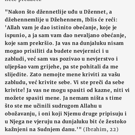
"Nakon što džennetlije uđu u Džennet, a
džehennemlije u Džehennem, Iblis će reći:
'Allah vam je dao istinito obećanje, koje je
ispunio, a ja sam vam dao nevaljano obećanje,
koje sam prekršio. Ja vas na dunjaluku nisam
mogao prisiliti da budete nevjernici i u
zabludi, već sam vas pozivao u nevjerstvo i
uljepšao vam grijehe, pa ste pohitali da me
slijedite. Zato nemojte mene kriviti za vašu
zabludu, već krivite sebe. Vi ste preči da sebe
krivite! Ja vas ne mogu spasiti od kazne, niti vi
možete spasiti mene. Ja nemam ništa s time
što ste me učinili sudrugom Allahu u
obožavanju, i oni koji Njemu druge pripisuju i
u Njega ne vjeruju na dunjaluku bit će žestoko
kažnjeni na Sudnjem danu.'"
(Ibrahim, 22)