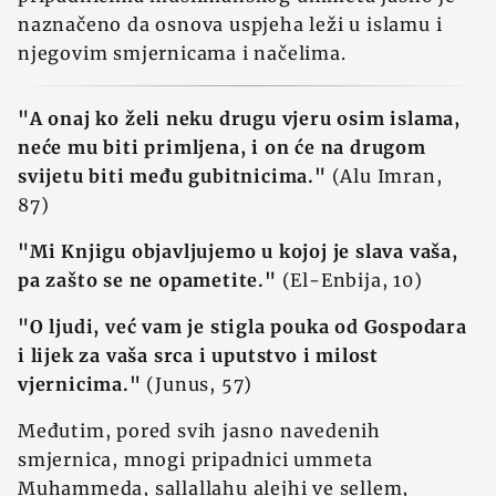
naznačeno da osnova uspjeha leži u islamu i
njegovim smjernicama i načelima.
"A onaj ko želi neku drugu vjeru osim islama,
neće mu biti primljena, i on će na drugom
svijetu biti među gubitnicima."
(Alu Imran,
87)
"Mi Knjigu objavljujemo u kojoj je slava vaša,
pa zašto se ne opametite."
(El-Enbija, 10)
"O ljudi, već vam je stigla pouka od Gospodara
i lijek za vaša srca i uputstvo i milost
vjernicima."
(Junus, 57)
Međutim, pored svih jasno navedenih
smjernica, mnogi pripadnici ummeta
Muhammeda, sallallahu alejhi ve sellem,