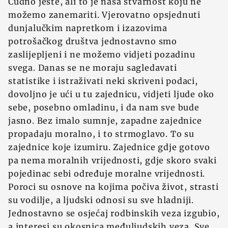
Čudno jeste, ali to je naša stvarnost koju ne
možemo zanemariti. Vjerovatno opsjednuti
dunjalučkim napretkom i izazovima
potrošačkog društva jednostavno smo
zaslijepljeni i ne možemo vidjeti pozadinu
svega. Danas se ne moraju sagledavati
statistike i istraživati neki skriveni podaci,
dovoljno je ući u tu zajednicu, vidjeti ljude oko
sebe, posebno omladinu, i da nam sve bude
jasno. Bez imalo sumnje, zapadne zajednice
propadaju moralno, i to strmoglavo. To su
zajednice koje izumiru. Zajednice gdje gotovo
pa nema moralnih vrijednosti, gdje skoro svaki
pojedinac sebi određuje moralne vrijednosti.
Poroci su osnove na kojima počiva život, strasti
su vodilje, a ljudski odnosi su sve hladniji.
Jednostavno se osjećaj rodbinskih veza izgubio,
a interesi su okosnica međuljudskih veza. Sve