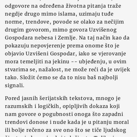
odgovore na određena životna pitanja traže
negdje drugo mimo islama, uzimaju tuđe
norme, trendove, povode se olako za nečijim
drugim govorom, mimo govora Uzvišenog
Gospodara nebesa i Zemlje. Na taj način kao da
pokazuju nepovjerenje prema onome što je
objavio Uzvišeni Gospodar, iako se vjerovanje
mora temeljiti na jekinu -- ubjeđenju, u ovim
stvarima se, nažalost, ne može reći da je uvijek
tako. Složit ćemo se da to nisu baš najbolji
signali.
Pored jasnih šerijatskih tekstova, mnogo je
razumskih i logičkih, opipljivih dokaza koji
nam govore o pogubnosti onoga što zapadni
trendovi donose i nude kada je u pitanju moral
ili bolje rečeno za sve ono što se tiče ljudskog