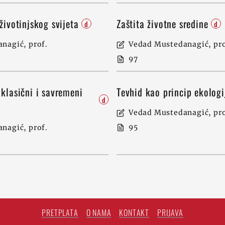
 životinjskog svijeta
Zaštita životne sredine
d
d
nagić, prof.
Vedad Mustedanagić, pro
97
 klasični i savremeni
Tevhid kao princip ekolog
d
Vedad Mustedanagić, pro
95
nagić, prof.
PRETPLATA
O NAMA
KONTAKT
PRIJAVA