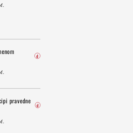
f.
emenom
d
f.
ncipi pravedne
d
f.