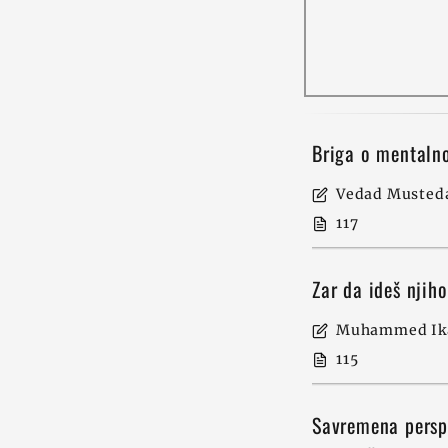
Briga o mentaln
Vedad Musteda
117
Zar da ideš nji
Muhammed Ika
115
Savremena persp