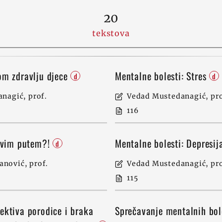
20
tekstova
om zdravlju djece
Mentalne bolesti: Stres
d
d
nagić, prof.
Vedad Mustedanagić, pro
116
hovim putem?!
Mentalne bolesti: Depresi
d
nović, prof.
Vedad Mustedanagić, pro
115
ektiva porodice i braka
Sprečavanje mentalnih bol