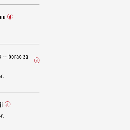
amu
d
 -- borac za
d
f.
ji
d
f.