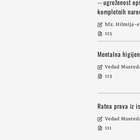
-- ugroženost op
kompletnih nar
hfz. Hilmija-e
115
Mentalna higije
Vedad Musteda
113
Ratna prava iz i
Vedad Musteda
111