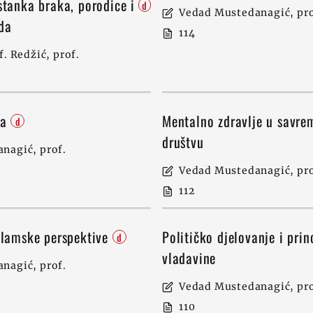
stanka braka, porodice i
d
Vedad Mustedanagić, pro
oda
114
f. Redžić, prof.
na
Mentalno zdravlje u savr
d
društvu
nagić, prof.
Vedad Mustedanagić, pro
112
slamske perspektive
Političko djelovanje i pri
d
vladavine
nagić, prof.
Vedad Mustedanagić, pro
110