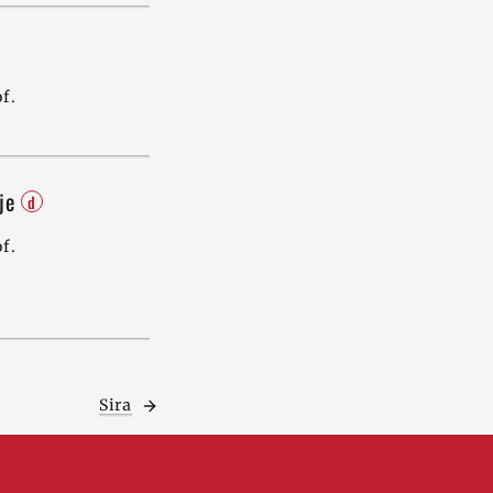
f.
ije
d
f.
Sira