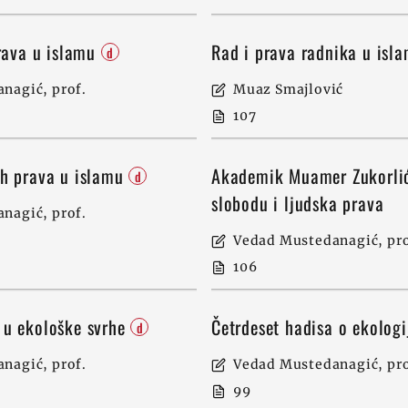
prava u islamu
Rad i prava radnika u isl
d
nagić, prof.
Muaz Smajlović
107
ih prava u islamu
Akademik Muamer Zukorlić
d
slobodu i ljudska prava
nagić, prof.
Vedad Mustedanagić, pro
106
 u ekološke svrhe
Četrdeset hadisa o ekologi
d
nagić, prof.
Vedad Mustedanagić, pro
99