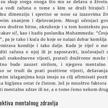
i su skup svega onoga što mu se dešava u život
da vodi računa o tome s kim se druži birajući 
nu dimenziju i spretno se nose sa izazovima ži
ovim znanjem i djelovanjem. Mnogi učenjaci gov
kovo društvo bitno, okruženje i u tom kontekstu po
 takav si!, kao i hadis poslanika Muhammeda: "
Čovj
", pa je tako i kuća do koje se nalazi dobar komšija
mirava komšije i tako dalje. Kada je riječ o men
iti računa o njoj ili je zapostaviti, izučavajući
jući svakodnevne vijesti, prateći društvene mreže 
no bude zauzet sivilom, i njegovo mentalno 
ko se trudi da prati pozitivne vijesti, dešavanja
nim izlaganjima koja imaju za cilj afirmisati pozit
 higijena ostat će čistom. Još je mnoštvo faktora 
biti mentalno zdrav ili ne, a o tome ćemo nekom dru
ektiva mentalnog zdravlja