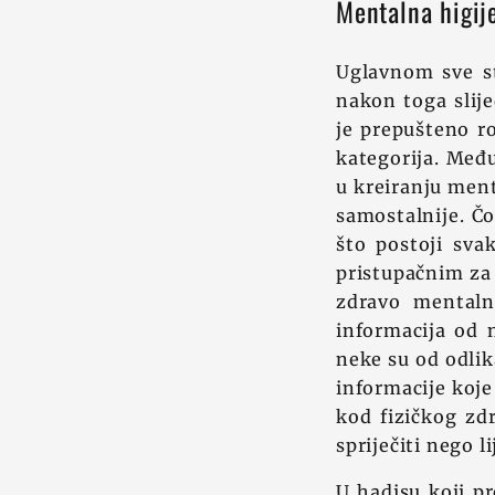
Mentalna higij
Uglavnom sve st
nakon toga slije
je prepušteno ro
kategorija. Međ
u kreiranju menta
samostalnije. Čov
što postoji sva
pristupačnim za 
zdravo mentaln
informacija od 
neke su od odlik
informacije koje
kod fizičkog zdr
spriječiti nego li
U hadisu koji pr