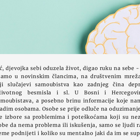
ć, djevojka sebi oduzela život, digao ruku na sebe -
tamo u novinskim člancima, na društvenim mrežam
iji slučajevi samoubistva kao zadnjeg čina depr
 životnog besmisla i sl. U Bosni i Hercegov
amoubistava, a posebno brinu informacije koje nam
adim osobama. Osobe se prije odluče na oduzimanje
e izbore sa problemima i poteškoćama koji su nez
be da nema problema ili iskušenja, samo se ljudi 
eme podnijeti i koliko su mentalno jaki da im se sup