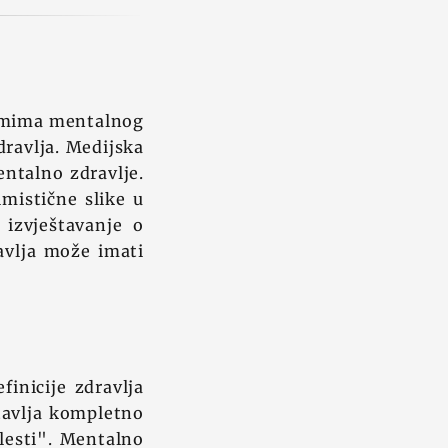
lemima mentalnog
dravlja. Medijska
entalno zdravlje.
imistične slike u
 izvještavanje o
avlja može imati
finicije zdravlja
stavlja kompletno
lesti". Mentalno