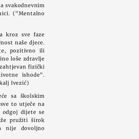
i sa svakodnevnim
nici. ("Mentalno
ja kroz sve faze
nost naše djece.
, pozitivno ili
ino loše zdravlje
zahtjevan fizički
ivotne ishode".
kalj Ivezić)
eće sa školskim
sve to utječe na
 odgoj dijete se
e pružiti širok
a nije dovoljno