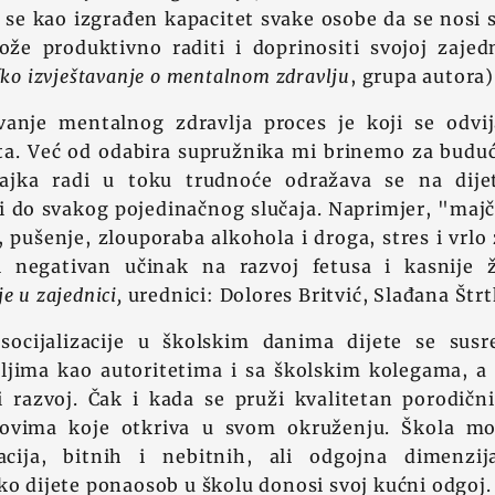
a se kao izgrađen kapacitet svake osobe da se nos
že produktivno raditi i doprinositi svojoj zajed
čko izvještavanje o mentalnom zdravlju
, grupa autora)
vanje mentalnog zdravlja proces je koji se odvi
ta. Već od odabira supružnika mi brinemo za buduć
jka radi u toku trudnoće odražava se na dijete
i do svakog pojedinačnog slučaja. Naprimjer, "majč
, pušenje, zlouporaba alkohola i droga, stres i vrlo 
 negativan učinak na razvoj fetusa i kasnije ž
e u zajednici,
urednici: Dolores Britvić, Slađana Štrt
socijalizacije u školskim danima dijete se susr
eljima kao autoritetima i sa školskim kolegama, a 
 razvoj. Čak i kada se pruži kvalitetan porodični
zovima koje otkriva u svom okruženju. Škola mož
acija, bitnih i nebitnih, ali odgojna dimenzij
ko dijete ponaosob u školu donosi svoj kućni odgoj.