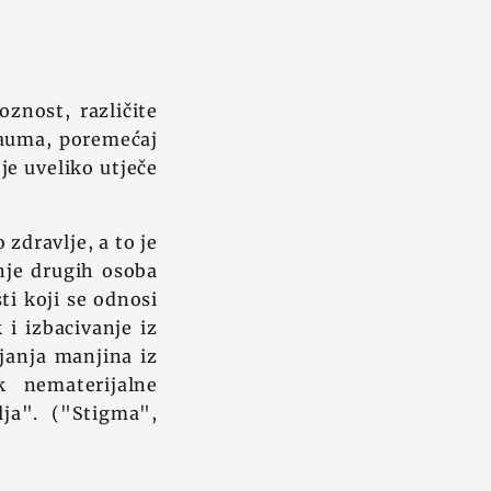
znost, različite
trauma, poremećaj
je uveliko utječe
zdravlje, a to je
nje drugih osoba
ti koji se odnosi
 i izbacivanje iz
ljanja manjina iz
k nematerijalne
ja". ("Stigma",