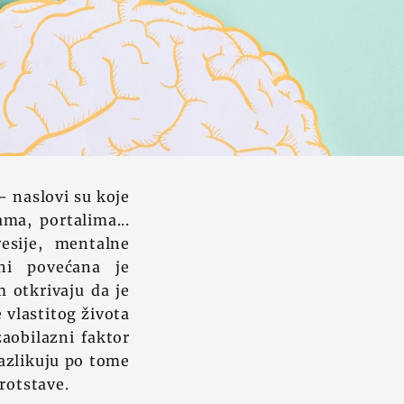
- naslovi su koje
a, portalima...
esije, mentalne
ini povećana je
 otkrivaju da je
 vlastitog života
aobilazni faktor
razlikuju po tome
rotstave.