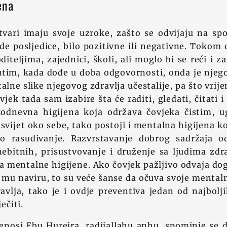
ena
vari imaju svoje uzroke, zašto se odvijaju na sp
de posljedice, bilo pozitivne ili negativne. Tokom 
diteljima, zajednici, školi, ali moglo bi se reći i z
utim, kada dođe u doba odgovornosti, onda je njeg
lne slike njegovog zdravlja učestalije, pa što vrije
jek tada sam izabire šta će raditi, gledati, čitati i
kodnevna higijena koja održava čovjeka čistim,
svijet oko sebe, tako postoji i mentalna higijena k
o rasuđivanje. Razvrstavanje dobrog sadržaja o
nebitnih, prisustvovanje i druženje sa ljudima zdr
a mentalne higijene. Ako čovjek pažljivo odvaja doga
 mu naviru, to su veće šanse da očuva svoje mentaln
avlja, tako je i ovdje preventiva jedan od najbolji
ječiti.
enosi Ebu Hurejra, radijallahu anhu, spominje se 