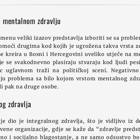
o mentalnom zdravlju
menu veliki izazov predstavlja izboriti se sa prob
pomoći drugima kod kojih je ugrožena takva vrsta z
e kreira u Bosni i Hercegovini uveliko utječe na m
e se svakodnevno plasiraju stvaraju kod ljudi pes
c uglavnom traži na političkoj sceni. Negativno
aju problema sa bilo kojom vrstom mentalnog zdr
ili pak na druge osobe.
g zdravlja
e dio je integralnog zdravlja, što je vidljivo iz de
vene organizacije, gdje se kaže da "zdravlje pred
lno i socijalno blagostanje, a ne samo odsustvo bo