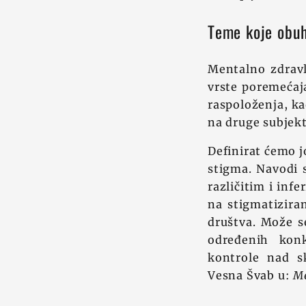
Teme koje obuh
Mentalno zdravl
vrste poremećaja
raspoloženja, ka
na druge subjekt
Definirat ćemo j
stigma. Navodi 
različitim i inf
na stigmatiziran
društva. Može se
određenih konk
kontrole nad s
Vesna Švab u:
Me