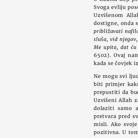
Svoga evliju pos
Uzvišenom Alla
dostigne, onda s
približavati nafi
sluša, vid njegov
Me upita, dat ću
6502). Ovaj nam
kada se čovjek i
Ne mogu svi ljud
biti primjer kak
prepustiti da b
Uzvišeni Allah z
dolaziti samo 
pretvara pred s
misli. Ako svoje
pozitivna. U to