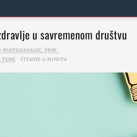
 zdravlje u savremenom društvu
 MUSTEDANAGIĆ, PROF.
 TEME
ČITANJE 11 MINUTA