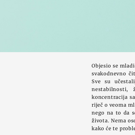
Objesio se mladi
svakodnevno či
Sve su učestal
nestabilnosti,
koncentracija s
riječ o veoma ml
nego na to da s
života. Nema oso
kako će te probl