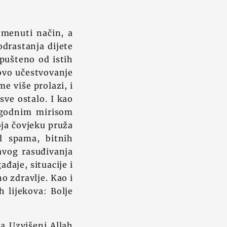
omenuti način, a
odrastanja dijete
apušteno od istih
ovo učestvovanje
me više prolazi, i
 sve ostalo. I kao
 ugodnim mirisom
oja čovjeku pruža
d spama, bitnih
avog rasuđivanja
đaje, situacije i
o zdravlje. Kao i
h lijekova: Bolje
da Uzvišeni Allah