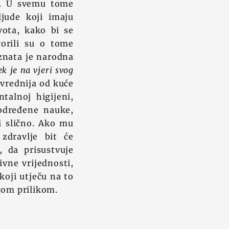
u. U svemu tome
ljude koji imaju
vota, kako bi se
orili su o tome
znata je narodna
ek je na vjeri svog
 vrednija od kuće
talnoj higijeni,
 određene nauke,
i slično. Ako mu
zdravlje bit će
, da prisustvuje
ivne vrijednosti,
koji utječu na to
gom prilikom.