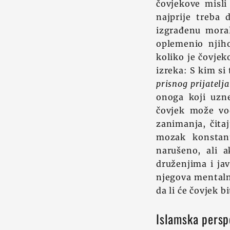
čovjekove misl
najprije treba 
izgrađenu moral
oplemenio njih
koliko je čovje
izreka: S kim si
prisnog prijatelja
onoga koji uzne
čovjek može vod
zanimanja, čita
mozak konstant
narušeno, ali a
druženjima i jav
njegova mentalna
da li će čovjek 
Islamska persp