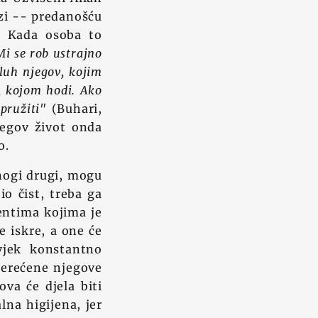
azi -- predanošću
. Kada osoba to
Mi se rob ustrajno
sluh njegov, kojim
a, kojom hodi. Ako
pružiti"
(Buhari,
jegov život onda
o.
mnogi drugi, mogu
io čist, treba ga
entima kojima je
e iskre, a one će
vjek konstantno
terećene njegove
ova će djela biti
na higijena, jer