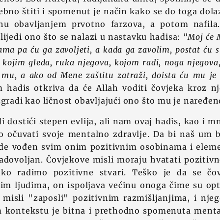
ebno štiti i spomenut je način kako se do toga dol
hu obavljanjem prvotno farzova, a potom nafila
lijedi ono što se nalazi u nastavku hadisa:
"Moj će 
lama pa ću ga zavoljeti, a kada ga zavolim, postat ću 
, kojim gleda, ruka njegova, kojom radi, noga njegov
 mu, a ako od Mene zaštitu zatraži, doista ću mu je 
 hadis otkriva da će Allah voditi čovjeka kroz n
zgradi kao ličnost obavljajući ono što mu je naređen
i dostići stepen evlija, ali nam ovaj hadis, kao i 
o očuvati svoje mentalno zdravlje. Da bi naš um b
ude vođen svim onim pozitivnim osobinama i elem
adovoljan. Čovjekove misli moraju hvatati pozitivn
ako radimo pozitivne stvari. Teško je da se čo
vim ljudima, on ispoljava većinu onoga čime su op
 misli "zaposli" pozitivnim razmišljanjima, i njeg
m kontekstu je bitna i prethodno spomenuta mental