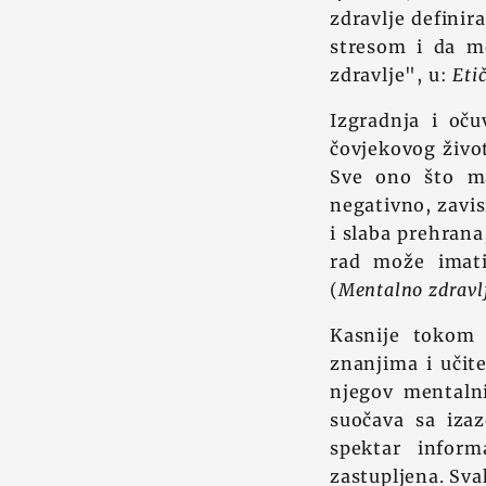
zdravlje definir
stresom i da mo
zdravlje", u:
Eti
Izgradnja i oču
čovjekovog živo
Sve ono što ma
negativno, zavis
i slaba prehrana
rad može imati
(
Mentalno zdravlj
Kasnije tokom 
znanjima i učit
njegov mentalni
suočava sa iza
spektar inform
zastupljena. Sva