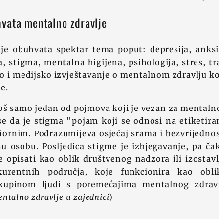
vata mentalno zdravlje
je obuhvata spektar tema poput: depresija, anksio
, stigma, mentalna higijena, psihologija, stres, 
o i medijsko izvještavanje o mentalnom zdravlju ko
e.
oš samo jedan od pojmova koji je vezan za mentalno 
se da je stigma "pojam koji se odnosi na etiketira
eriornim. Podrazumijeva osjećaj srama i bezvrijednos
u osobu. Posljedica stigme je izbjegavanje, pa čak
 opisati kao oblik društvenog nadzora ili izostav
urentnih područja, koje funkcionira kao obli
kupinom ljudi s poremećajima mentalnog zdravl
ntalno zdravlje u zajednici
)