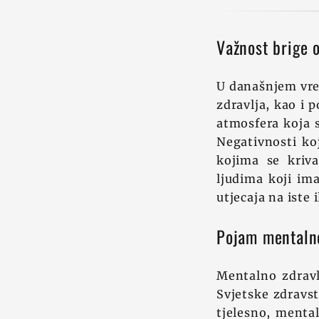
Važnost brige 
U današnjem vre
zdravlja, kao i 
atmosfera koja s
Negativnosti koj
kojima se kriva
ljudima koji im
utjecaja na iste 
Pojam mentalno
Mentalno zdravlj
Svjetske zdravst
tjelesno, menta