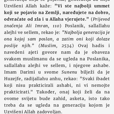
Uzvišeni Allah kaže:
”Vi ste najbolji ummet
koji se pojavio na Zemlji, naređujete na dobro,
odvraćate od zla i u Allaha vjerujete.”
(
Prijevod
značenja Ali Imran, 110
) Poslanik, sallallahu
alejhi ve sellem, rekao je:
”Najbolja generacija je
ona kojoj sam poslan, a zatim oni koji dolaze
poslije njih.” (Muslim, 2534
) Ovaj hadis i
navedeni ajeti govore nam da je obaveza
svakom muslimanu da se ugleda na Poslanika,
sallallahu alejhi ve sellem, i njegove ashabe.
Imam Darimi u svome
Sunenu
bilježi da je
Huzejfe, radijallahu anhu, rekao: ”Svaki ibadet
koji nisu prakticirali ashabi, ni vi nemojte
prakticirati.” Također, onaj koji želi da na
ovome svijetu bude zahid, asketa, isto tako
treba da se ugleda na generaciju kojom je
Uzvišeni Allah zadovoljan.