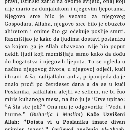
pravi, istinski zahid na ovome svijetu, onaj koji
nije mario za dunjalukom i njegovim ljepotama.
Njegovo srce bilo je vezano za njegovog
Gospodara, Allaha, njegovo srce bilo je obuzeto
ahiretom i onime što ga očekuje poslije smrti.
Razmišljao je kako da ljudima dostavi poslanicu
sa kojom ga je Allah obavezao. Nije bio poput
nekih ljudi koji razmišljaju samo kako da dođu
do bogatstva i njegovih ljepota. To se ogleda u
načinu njegovog života, u njegovoj odjeći, kući
i hrani. Aiša, radijallahu anha, pripovijeda da je
znalo proći po četrdeset dana a da se u kući
Poslanika, sallallahu alejhi ve sellem, ne bi čuo
miris kuhanoga mesa, na što ju je ‘Urve upitao:
”A šta ste jeli?” Ona mu je odgovorila: ”Vodu i
hurme.” (
Buharija i Muslim
) Kaže Uzvišeni
Allah: ”Doista vi u Poslaniku imate divan
primjer (uzor).”
(
prijevod značenja El-Ahzab,