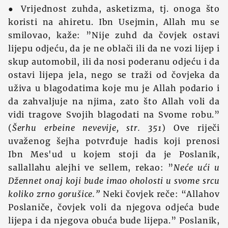
● Vrijednost zuhda, asketizma, tj. onoga što
koristi na ahiretu. Ibn Usejmin, Allah mu se
smilovao, kaže: ”Nije zuhd da čovjek ostavi
lijepu odjeću, da je ne oblači ili da ne vozi lijep i
skup automobil, ili da nosi poderanu odjeću i da
ostavi lijepa jela, nego se traži od čovjeka da
uživa u blagodatima koje mu je Allah podario i
da zahvaljuje na njima, zato što Allah voli da
vidi tragove Svojih blagodati na Svome robu.”
(
Šerhu erbeine nevevije, str. 351
) Ove riječi
uvaženog šejha potvrđuje hadis koji prenosi
Ibn Mes'ud u kojem stoji da je Poslanik,
sallallahu alejhi ve sellem, rekao: ”
Neće ući u
Džennet onaj koji bude imao oholosti u svome srcu
koliko zrno gorušice.”
Neki čovjek reče: “Allahov
Poslaniče, čovjek voli da njegova odjeća bude
lijepa i da njegova obuća bude lijepa.” Poslanik,