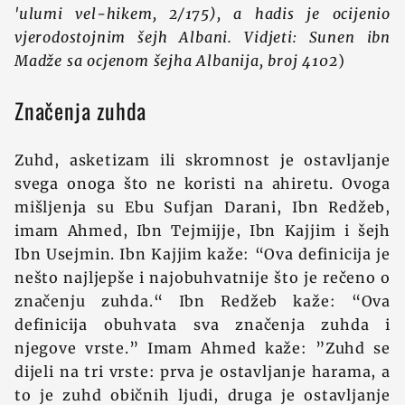
'ulumi vel-hikem, 2/175), a hadis je ocijenio
vjerodostojnim šejh Albani. Vidjeti: Sunen ibn
Madže sa ocjenom šejha Albanija, broj 4102
)
Značenja zuhda
Zuhd, asketizam ili skromnost je ostavljanje
svega onoga što ne koristi na ahiretu. Ovoga
mišljenja su Ebu Sufjan Darani, Ibn Redžeb,
imam Ahmed, Ibn Tejmijje, Ibn Kajjim i šejh
Ibn Usejmin. Ibn Kajjim kaže: “Ova definicija je
nešto najljepše i najobuhvatnije što je rečeno o
značenju zuhda.“ Ibn Redžeb kaže: “Ova
definicija obuhvata sva značenja zuhda i
njegove vrste.” Imam Ahmed kaže: ”Zuhd se
dijeli na tri vrste: prva je ostavljanje harama, a
to je zuhd običnih ljudi, druga je ostavljanje