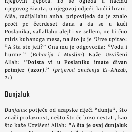
njegovih ljepota. To se ogleda u načinu
njegovog života, u njegovoj odjeći, kući i hrani.
Aiša, radijallahu anha, pripovijeda da je znalo
proći po četrdeset dana a da se u kući
Poslanika, sallallahu alejhi ve sellem, ne bi čuo
miris kuhanoga mesa, na što ju je ‘Urve upitao:
”A šta ste jeli?” Ona mu je odgovorila: ”Vodu i
hurme.” (
Buharija i Muslim
) Kaže Uzvišeni
Allah:
”Doista vi u Poslaniku imate divan
primjer (uzor).”
(
prijevod značenja El-Ahzab,
21
)
Dunjaluk
Dunjaluk
potječe od arapske riječi “dunja“, što
znači prolaznost, nešto što će brzo nestati, kao
što kaže Uzvišeni Allah:
”A šta je ovaj dunjaluk