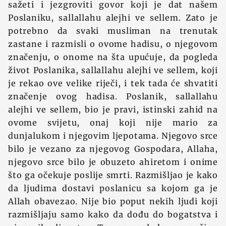
sažeti i jezgroviti govor koji je dat našem
Poslaniku, sallallahu alejhi ve sellem. Zato je
potrebno da svaki musliman na trenutak
zastane i razmisli o ovome hadisu, o njegovom
značenju, o onome na šta upućuje, da pogleda
život Poslanika, sallallahu alejhi ve sellem, koji
je rekao ove velike riječi, i tek tada će shvatiti
značenje ovog hadisa. Poslanik, sallallahu
alejhi ve sellem, bio je pravi, istinski zahid na
ovome svijetu, onaj koji nije mario za
dunjalukom i njegovim ljepotama. Njegovo srce
bilo je vezano za njegovog Gospodara, Allaha,
njegovo srce bilo je obuzeto ahiretom i onime
što ga očekuje poslije smrti. Razmišljao je kako
da ljudima dostavi poslanicu sa kojom ga je
Allah obavezao. Nije bio poput nekih ljudi koji
razmišljaju samo kako da dođu do bogatstva i