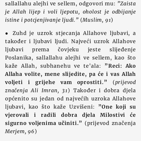
sallallahu alejhi ve sellem, odgovori mu:
”Zaista
je Allah lijep i voli ljepotu, oholost je odbijanje
istine i potcjenjivanje ljudi.”
(
Muslim, 91
)
● Zuhd je uzrok stjecanja Allahove ljubavi, a
također i ljubavi ljudi. Najveći uzrok Allahove
ljubavi prema čovjeku jeste slijeđenje
Poslanika, sallallahu alejhi ve sellem, kao što
kaže Allah, subhanehu ve te'ala:
”Reci: Ako
Allaha volite, mene slijedite, pa će i vas Allah
voljeti i grijehe vam oprostiti.”
(
prijevod
značenja Ali Imran, 31
) Također i dobra djela
općenito su jedan od najvećih uzroka Allahove
ljubavi, kao što kaže Uzvišeni:
”One koji su
vjerovali i radili dobra djela Milostivi će
sigurno voljenima učiniti.”
(prijevod značenja
Merjem, 96
)