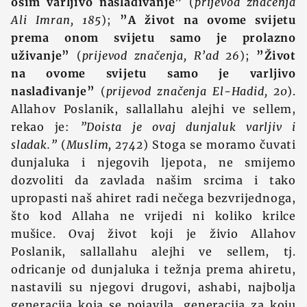
osim varljivo naslađivanje”
(
prijevod značenja
Ali Imran, 185
);
”A život na ovome svijetu
prema onom svijetu samo je prolazno
uživanje”
(
prijevod značenja, R’ad 26
);
”Život
na ovome svijetu samo je varljivo
naslađivanje”
(
prijevod značenja El-Hadid, 20
).
Allahov Poslanik, sallallahu alejhi ve sellem,
rekao je:
”Doista je ovaj dunjaluk varljiv i
sladak.”
(
Muslim, 2742
) Stoga se moramo čuvati
dunjaluka i njegovih ljepota, ne smijemo
dozvoliti da zavlada našim srcima i tako
upropasti naš ahiret radi nečega bezvrijednoga,
što kod Allaha ne vrijedi ni koliko krilce
mušice. Ovaj život koji je živio Allahov
Poslanik, sallallahu alejhi ve sellem, tj.
odricanje od dunjaluka i težnja prema ahiretu,
nastavili su njegovi drugovi, ashabi, najbolja
generacija koja se pojavila, generacija za koju