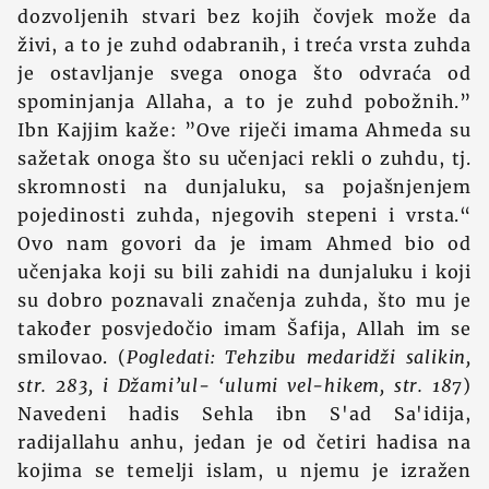
dozvoljenih stvari bez kojih čovjek može da
živi, a to je zuhd odabranih, i treća vrsta zuhda
je ostavljanje svega onoga što odvraća od
spominjanja Allaha, a to je zuhd pobožnih.”
Ibn Kajjim kaže: ”Ove riječi imama Ahmeda su
sažetak onoga što su učenjaci rekli o zuhdu, tj.
skromnosti na dunjaluku, sa pojašnjenjem
pojedinosti zuhda, njegovih stepeni i vrsta.“
Ovo nam govori da je imam Ahmed bio od
učenjaka koji su bili zahidi na dunjaluku i koji
su dobro poznavali značenja zuhda, što mu je
također posvjedočio imam Šafija, Allah im se
smilovao. (
Pogledati: Tehzibu medaridži salikin,
str. 283, i Džami’ul- ‘ulumi vel-hikem, str. 187
)
Navedeni hadis Sehla ibn S'ad Sa'idija,
radijallahu anhu, jedan je od četiri hadisa na
kojima se temelji islam, u njemu je izražen