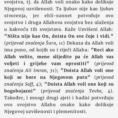
svojstva, tj. da Allah voli onako kako dolikuje
Njegovoj uzvišenosti. Ta ljubav nije kao ljubav
stvorenja, jer ehli-sunnet potvrđuje ovo
svojstvo i druga Allahova svojstva bez ulaženja
u kakvoću tih svojstava. Kaže Uzvišeni Allah:
”Ništa nije kao On, doista On sve čuje i vidi.”
(
prijevod značenja Šura, 11
) Dokaza da Allah voli
ima puno, od kojih su i riječi Allaha:
”Reci ako
Allah volite, mene slijedite pa će Allah vas
voljeti i grijehe vam oprostiti”
(
prijevod
značenja Ali Imran, 31
);
”Doista Allah voli one
koji se bore na Njegovom putu”
(
prijevod
značenja Saff, 4
);
”Doista Allah voli one koji su
bogobojazni”
(
prijevod značenja Tevbe, 4
).
Također, i mnogi drugi ajeti i hadisi potvrđuju
ovo svojstvo Allahu onako kako dolikuje
Njegovoj uzvišenosti i plemenitosti.