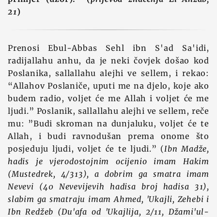
21
)
Prenosi Ebul-Abbas Sehl ibn S'ad Sa'idi,
radijallahu anhu, da je neki čovjek došao kod
Poslanika, sallallahu alejhi ve sellem, i rekao:
“Allahov Poslaniče, uputi me na djelo, koje ako
budem radio, voljet će me Allah i voljet će me
ljudi.” Poslanik, sallallahu alejhi ve sellem, reče
mu: ”Budi skroman na dunjaluku, voljet će te
Allah, i budi ravnodušan prema onome što
posjeduju ljudi, voljet će te ljudi.” (
Ibn Madže,
hadis je vjerodostojnim ocijenio imam Hakim
(Mustedrek, 4/313), a dobrim ga smatra imam
Nevevi (40 Nevevijevih hadisa broj hadisa 31),
slabim ga smatraju imam Ahmed, 'Ukajli, Zehebi i
Ibn Redžeb (Du'afa od 'Ukajlija, 2/11, Džami'ul-