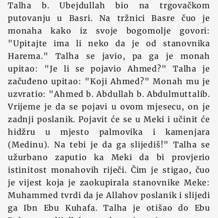
Talha b. Ubejdullah bio na trgovačkom
putovanju u Basri. Na tržnici Basre čuo je
monaha kako iz svoje bogomolje govori:
"Upitajte ima li neko da je od stanovnika
Harema." Talha se javio, pa ga je monah
upitao: "Je li se pojavio Ahmed?" Talha je
začuđeno upitao: "Koji Ahmed?" Monah mu je
uzvratio: "Ahmed b. Abdullah b. Abdulmuttalib.
Vrijeme je da se pojavi u ovom mjesecu, on je
zadnji poslanik. Pojavit će se u Meki i učinit će
hidžru u mjesto palmovika i kamenjara
(Medinu). Na tebi je da ga slijediš!" Talha se
užurbano zaputio ka Meki da bi provjerio
istinitost monahovih riječi. Čim je stigao, čuo
je vijest koja je zaokupirala stanovnike Meke:
Muhammed tvrdi da je Allahov poslanik i slijedi
ga Ibn Ebu Kuhafa. Talha je otišao do Ebu