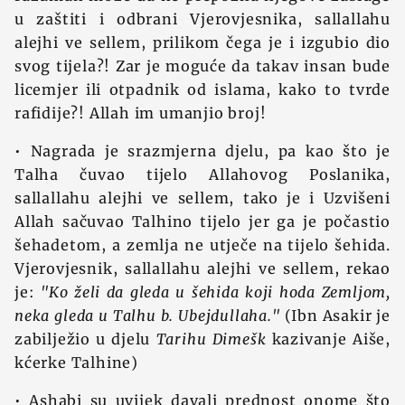
u zaštiti i odbrani Vjerovjesnika, sallallahu
alejhi ve sellem, prilikom čega je i izgubio dio
svog tijela?! Zar je moguće da takav insan bude
licemjer ili otpadnik od islama, kako to tvrde
rafidije?! Allah im umanjio broj!
• Nagrada je srazmjerna djelu, pa kao što je
Talha čuvao tijelo Allahovog Poslanika,
sallallahu alejhi ve sellem, tako je i Uzvišeni
Allah sačuvao Talhino tijelo jer ga je počastio
šehadetom, a zemlja ne utječe na tijelo šehida.
Vjerovjesnik, sallallahu alejhi ve sellem, rekao
je:
"Ko želi da gleda u šehida koji hoda Zemljom,
neka gleda u Talhu b. Ubejdullaha."
(Ibn Asakir je
zabilježio u djelu
Tarihu Dimešk
kazivanje Aiše,
kćerke Talhine)
• Ashabi su uvijek davali prednost onome što