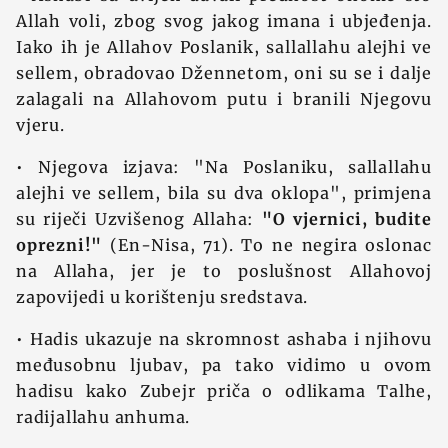
Allah voli, zbog svog jakog imana i ubjeđenja.
Iako ih je Allahov Poslanik, sallallahu alejhi ve
sellem, obradovao Džennetom, oni su se i dalje
zalagali na Allahovom putu i branili Njegovu
vjeru.
• Njegova izjava: "Na Poslaniku, sallallahu
alejhi ve sellem, bila su dva oklopa", primjena
su riječi Uzvišenog Allaha:
"O vjernici, budite
oprezni!"
(En-Nisa, 71). To ne negira oslonac
na Allaha, jer je to poslušnost Allahovoj
zapovijedi u korištenju sredstava.
• Hadis ukazuje na skromnost ashaba i njihovu
međusobnu ljubav, pa tako vidimo u ovom
hadisu kako Zubejr priča o odlikama Talhe,
radijallahu anhuma.