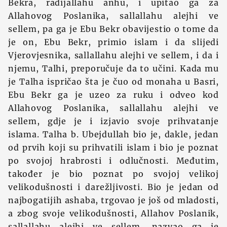
Bekra, radijallahu anhu, i upitao ga za
Allahovog Poslanika, sallallahu alejhi ve
sellem, pa ga je Ebu Bekr obavijestio o tome da
je on, Ebu Bekr, primio islam i da slijedi
Vjerovjesnika, sallallahu alejhi ve sellem, i da i
njemu, Talhi, preporučuje da to učini. Kada mu
je Talha ispričao šta je čuo od monaha u Basri,
Ebu Bekr ga je uzeo za ruku i odveo kod
Allahovog Poslanika, sallallahu alejhi ve
sellem, gdje je i izjavio svoje prihvatanje
islama. Talha b. Ubejdullah bio je, dakle, jedan
od prvih koji su prihvatili islam i bio je poznat
po svojoj hrabrosti i odlučnosti. Međutim,
također je bio poznat po svojoj velikoj
velikodušnosti i darežljivosti. Bio je jedan od
najbogatijih ashaba, trgovao je još od mladosti,
a zbog svoje velikodušnosti, Allahov Poslanik,
sallallahu alejhi ve sellem, nazvao ga je