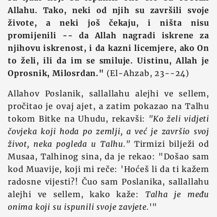
Allahu. Tako, neki od njih su završili svoje
živote, a neki još čekaju, i ništa nisu
promijenili -- da Allah nagradi iskrene za
njihovu iskrenost, i da kazni licemjere, ako On
to želi, ili da im se smiluje. Uistinu, Allah je
Oprosnik, Milosrdan."
(El-Ahzab, 23--24)
Allahov Poslanik, sallallahu alejhi ve sellem,
pročitao je ovaj ajet, a zatim pokazao na Talhu
tokom Bitke na Uhudu, rekavši:
"Ko želi vidjeti
čovjeka koji hoda po zemlji, a već je završio svoj
život, neka pogleda u Talhu."
Tirmizi bilježi od
Musaa, Talhinog sina, da je rekao: "Došao sam
kod Muavije, koji mi reče: 'Hoćeš li da ti kažem
radosne vijesti?! Čuo sam Poslanika, sallallahu
alejhi ve sellem, kako kaže:
Talha je među
onima koji su ispunili svoje zavjete.
'"