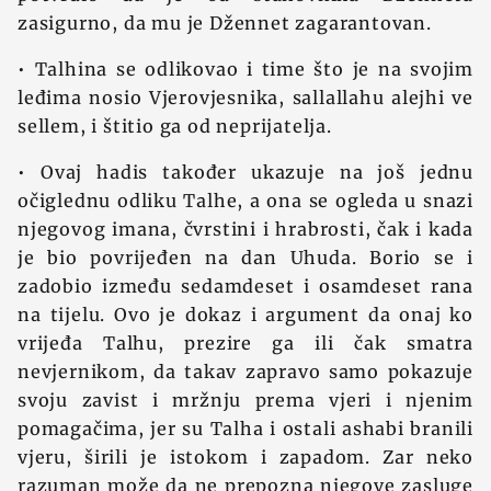
zasigurno, da mu je Džennet zagarantovan.
• Talhina se odlikovao i time što je na svojim
leđima nosio Vjerovjesnika, sallallahu alejhi ve
sellem, i štitio ga od neprijatelja.
• Ovaj hadis također ukazuje na još jednu
očiglednu odliku Talhe, a ona se ogleda u snazi
njegovog imana, čvrstini i hrabrosti, čak i kada
je bio povrijeđen na dan Uhuda. Borio se i
zadobio između sedamdeset i osamdeset rana
na tijelu. Ovo je dokaz i argument da onaj ko
vrijeđa Talhu, prezire ga ili čak smatra
nevjernikom, da takav zapravo samo pokazuje
svoju zavist i mržnju prema vjeri i njenim
pomagačima, jer su Talha i ostali ashabi branili
vjeru, širili je istokom i zapadom. Zar neko
razuman može da ne prepozna njegove zasluge