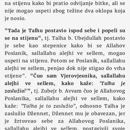
na stijenu kako bi pratio odvijanje bitke, ali se
nije mogao uspeti zbog težine dva oklopa koja
je nosio.
"Tada je Talhu postavio ispod sebe i popeli su
se na stijenu",
tj. Talha b. Ubejdullah postavio
je sebe kao stepenice kako bi se Allahov
Poslanik, sallallahu alejhi ve sellem, mogao
uspeti na stijenu. Potom se Poslanik, sallallahu
alejhi ve sellem, penjao dok nije stigao do vrha
stijene".
"Čuo sam Vjerovjesnika, sallallahu
alejhi ve sellem, kako kaže:
'Talha je
zaslužio!'
",
tj. Zubejr b. Avvam čuo je Allahovog
Poslanika, sallallahu alejhi ve sellem, kako
kaže:
"Talha je to zaslužio"
, odnosno Talha je
zaslužio Džennet, Džennet mu je obavezan, jer
je žrtvovao sebe za Allahovog Poslanika,
sallallahu alejhi ve sellem, postavivši svoje