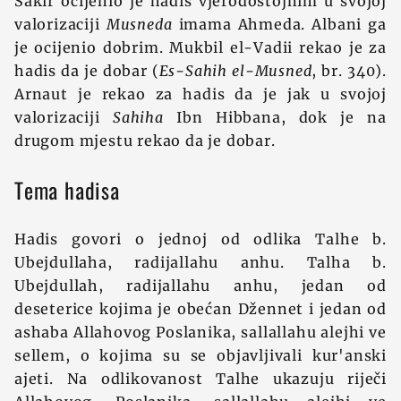
Šakir ocijenio je hadis vjerodostojnim u svojoj
valorizaciji
Musneda
imama Ahmeda. Albani ga
je ocijenio dobrim. Mukbil el-Vadii rekao je za
hadis da je dobar (
Es-Sahih el-Musned
, br. 340).
Arnaut je rekao za hadis da je jak u svojoj
valorizaciji
Sahiha
Ibn Hibbana, dok je na
drugom mjestu rekao da je dobar.
Tema hadisa
Hadis govori o jednoj od odlika Talhe b.
Ubejdullaha, radijallahu anhu. Talha b.
Ubejdullah, radijallahu anhu, jedan od
deseterice kojima je obećan Džennet i jedan od
ashaba Allahovog Poslanika, sallallahu alejhi ve
sellem, o kojima su se objavljivali kur'anski
ajeti. Na odlikovanost Talhe ukazuju riječi