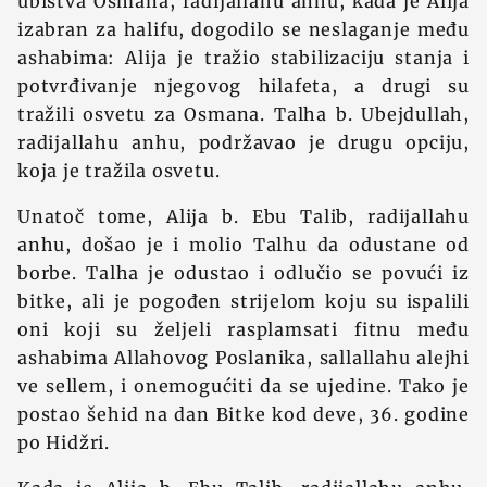
ubistva Osmana, radijallahu anhu, kada je Alija
izabran za halifu, dogodilo se neslaganje među
ashabima: Alija je tražio stabilizaciju stanja i
potvrđivanje njegovog hilafeta, a drugi su
tražili osvetu za Osmana. Talha b. Ubejdullah,
radijallahu anhu, podržavao je drugu opciju,
koja je tražila osvetu.
Unatoč tome, Alija b. Ebu Talib, radijallahu
anhu, došao je i molio Talhu da odustane od
borbe. Talha je odustao i odlučio se povući iz
bitke, ali je pogođen strijelom koju su ispalili
oni koji su željeli rasplamsati fitnu među
ashabima Allahovog Poslanika, sallallahu alejhi
ve sellem, i onemogućiti da se ujedine. Tako je
postao šehid na dan Bitke kod deve, 36. godine
po Hidžri.