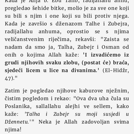
Kada je Alija b. Ebu Talib, radijallahu anhu,
pregledao šehide bitke, molio je za sve one koji
su bili s njim i one koji su bili protiv njega.
Kada je završio s dženazom Talhe i Zubejra,
radijallahu anhuma, oprostio se s njima
veličanstvenim riječima, rekavši: "Zaista se
nadam da smo ja, Talha, Zubejr i Osman od
onih o kojima Allah kaže:
'I izvadićemo iz
grudi njihovih svaku zlobu, (postat će) braća,
sjedeći licem u lice na divanima.'
(El-Hidžr,
47)."
Zatim je pogledao njihove kaburove nježnim,
čistim pogledom i rekao: "Ova dva uha čula su
Poslanika, sallallahu alejhi ve sellem, kako
kaže:
'Talha i Zubejr su moji susjedi u
Džennetu.
'" Neka je Allah zadovoljan svima
njima!