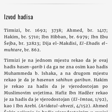
Izvod hadisa
Tirmizi, br. 1692; 3738; Ahmed, br. 1417;
Hakim, br. 5710; Ibn Hibban, br. 6979; Ibn Ebu
Šejba, br. 32823; Dija el-Makdisi,
El-Ehadis el-
muhtare
, br. 862.
Tirmizi je na jednom mjestu rekao da je ovaj
hadis
hasen-garib
i da ga ne zna osim kao hadis
Muhammeda b. Ishaka, a na drugom mjestu
rekao je da je
hasenun sahihun garibun
. Hakim
je rekao za hadis da je vjerodostojan po
Muslimovim uvjetima. Hafiz Ibn Hadžer rekao
je za hadis da je vjerodostojan (
El-Imtaa
, 1/92),
kao i Ibn Arebi.
(Aridatul-ahvezi
, 4/152). Ahmed