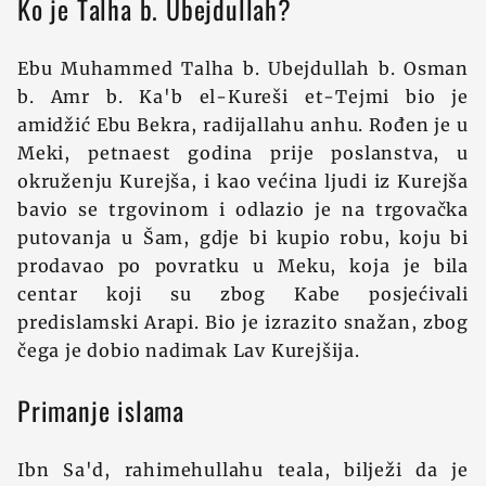
Ko je Talha b. Ubejdullah?
Ebu Muhammed Talha b. Ubejdullah b. Osman
b. Amr b. Ka'b el-Kureši et-Tejmi bio je
amidžić Ebu Bekra, radijallahu anhu. Rođen je u
Meki, petnaest godina prije poslanstva, u
okruženju Kurejša, i kao većina ljudi iz Kurejša
bavio se trgovinom i odlazio je na trgovačka
putovanja u Šam, gdje bi kupio robu, koju bi
prodavao po povratku u Meku, koja je bila
centar koji su zbog Kabe posjećivali
predislamski Arapi. Bio je izrazito snažan, zbog
čega je dobio nadimak Lav Kurejšija.
Primanje islama
Ibn Sa'd, rahimehullahu teala, bilježi da je