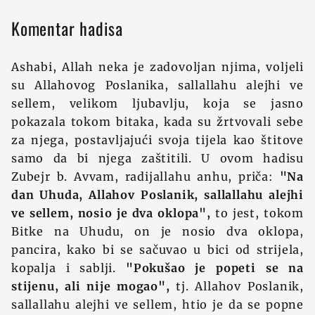
Komentar hadisa
Ashabi, Allah neka je zadovoljan njima, voljeli
su Allahovog Poslanika, sallallahu alejhi ve
sellem, velikom ljubavlju, koja se jasno
pokazala tokom bitaka, kada su žrtvovali sebe
za njega, postavljajući svoja tijela kao štitove
samo da bi njega zaštitili. U ovom hadisu
Zubejr b. Avvam, radijallahu anhu, priča:
"Na
dan Uhuda, Allahov Poslanik, sallallahu alejhi
ve sellem, nosio je dva oklopa",
to jest, tokom
Bitke na Uhudu, on je nosio dva oklopa,
pancira, kako bi se sačuvao u bici od strijela,
kopalja i sablji.
"Pokušao je popeti se na
stijenu, ali nije mogao",
tj. Allahov Poslanik,
sallallahu alejhi ve sellem, htio je da se popne