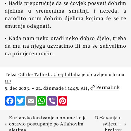
• Hadis preporučuje da se čovjek posveti dobrim
djelima u vremenima smutnji i nereda, a
naročito onim dobrim djelima kojima će se te
smutnje odagnati.
• Kada nam neko uradi neko dobro djelo, treba
da mu na njega uzvratimo ili mu se zahvalimo
na primjeren način.
Tekst
Odlike Talhe b. Ubejdullaha
je objavljen u broju
117
,
Permalink
5. dec 2023. - 22. džumade i 1445. AH,
Facebook
Twitter
Email
WhatsApp
Viber
Pinterest
Kur'ansko kazivanje o onome ko je
Dešavanja u
ostavio postupanje po Allahovim
svijetu -
ajetima
broj 117