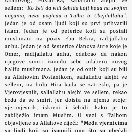
Allahovog, Poslanika, sallallahu alejhi ve
sellem:
"Ko želi da vidi šehida koji hoda na svojim
nogama, neka pogleda u Talhu b. Ubejdullaha"
.
Jedan je od osam ljudi koji su prvi prihvatili
islam. Jedan je od peterice koji su postali
muslimani na poziv Ebu Bekra, radijallahu
anhu. Jedan je od šesterice članova šure koje je
Omer, radijallahu anhu, odabrao da nakon
njegove smrti između sebe odaberu novog
halifu muslimana. Jedan je od onih koji su bili
sa Allahovim Poslanikom, sallallahu alejhi ve
sellem, na brdu Hira kada se zatreslo, pa je
Vjerovjesnik, sallallahu alejhi ve sellem, rekao
brdu da se smiri, jer doista na njemu stoje:
vjerovjesnik, iskreni i šehidi, kako je to
zabilježio imam Muslim. U vezi s Talhom
objavljene su Allahove riječi:
"Među vjernicima
su ljudi koji su ispunili ono što su obećali