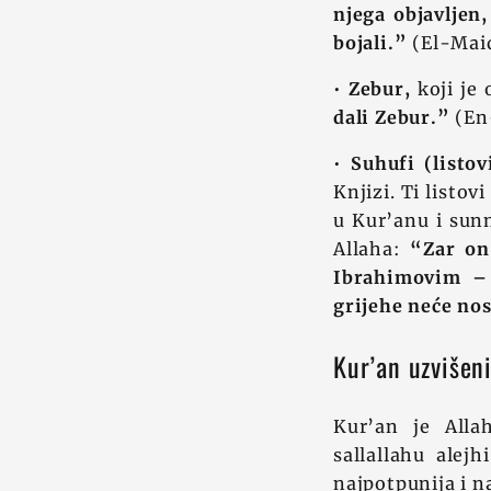
njega objavljen
bojali.”
(El-Mai
•
Zebur,
koji je 
dali Zebur.”
(En
•
Suhufi (listo
Knjizi. Ti listo
u Kur’anu i sun
Allaha:
“Zar on
Ibrahimovim – 
grijehe neće nos
Kur’an uzvišen
Kur’an je Alla
sallallahu alejh
najpotpunija i na