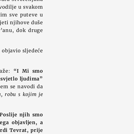
 vodilje u svakom
e im sve puteve u
vjeti njihove duše
r’anu, dok druge
 objavio sljedeće
kaže:
“I Mi smo
svjetlo ljudima”
ojem se navodi da
u, robu s kojim je
Poslije njih smo
ega objavljen, a
rdi Tevrat, prije