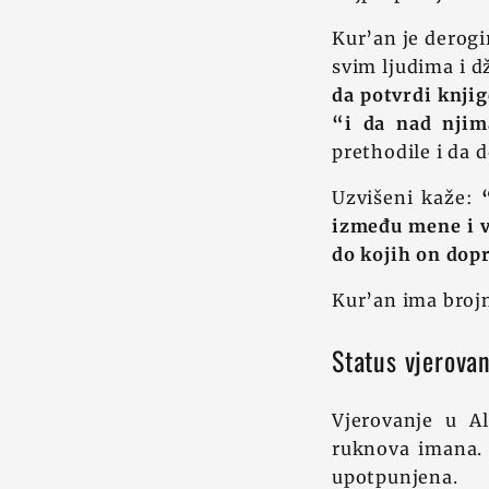
Kur’an je derogi
svim ljudima i d
da potvrdi knjig
“i da nad njim
prethodile i da 
Uzvišeni kaže:
između mene i va
do kojih on dop
Kur’an ima brojn
Status vjerovan
Vjerovanje u Al
ruknova imana. 
upotpunjena.