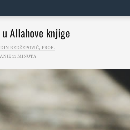
e u Allahove knjige
EDIN REDŽEPOVIĆ, PROF.
ANJE 11 MINUTA