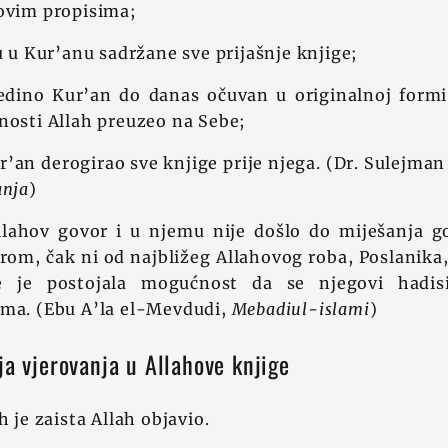
govim propisima;
su u Kur’anu sadržane sve prijašnje knjige;
jedino Kur’an do danas očuvan u originalnoj formi,
nosti Allah preuzeo na Sebe;
ur’an derogirao sve knjige prije njega. (Dr. Sulejma
anja
)
llahov govor i u njemu nije došlo do miješanja g
m, čak ni od najbližeg Allahovog roba, Poslanika, 
e je postojala mogućnost da se njegovi hadis
ima. (Ebu A’la el-Mevdudi,
Mebadiul-islami
)
ja vjerovanja u Allahove knjige
h je zaista Allah objavio.