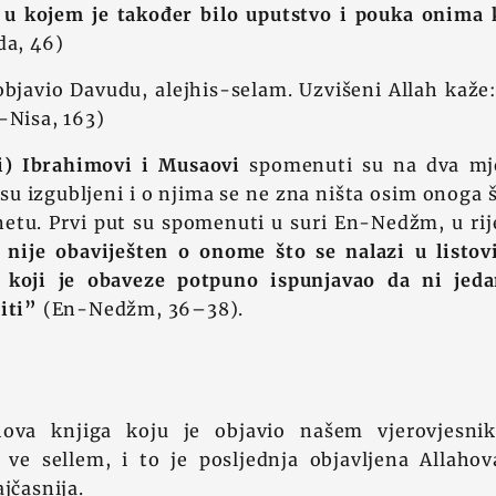
, u kojem je također bilo uputstvo i pouka onima k
da, 46)
objavio Davudu, alejhis-selam. Uzvišeni Allah kaže
-Nisa, 163)
vi) Ibrahimovi i Musaovi
spomenuti su na dva mje
vi su izgubljeni i o njima se ne zna ništa osim onoga
netu. Prvi put su spomenuti u suri En-Nedžm, u ri
 nije obaviješten o onome što se nalazi u listo
koji je obaveze potpuno ispunjavao da ni jeda
iti”
(En-Nedžm, 36–38).
i
hova knjiga koju je objavio našem vjerovjes
i ve sellem, i to je posljednja objavljena Allaho
jčasnija.