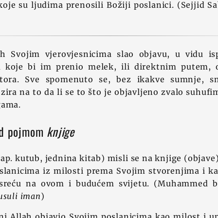
koje su ljudima prenosili Božiji poslanici. (Sejjid S
ah Svojim vjerovjesnicima slao objavu, u vidu isp
koje bi im prenio melek, ili direktnim putem, 
stora. Sve spomenuto se, bez ikakve sumnje, s
ira na to da li se to što je objavljeno zvalo suhufim
gama.
pod pojmom
knjige
ap. kutub, jednina kitab) misli se na knjige (objave)
oslanicima iz milosti prema Svojim stvorenjima i 
i sreću na ovom i budućem svijetu. (Muhammed b.
usuli iman
)
ni Allah objavio Svojim poslanicima kao milost i 