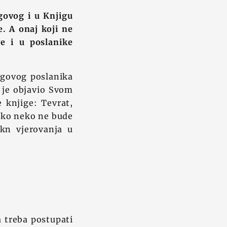
egovog i u Knjigu
e. A onaj koji ne
e i u poslanike
egovog poslanika
u je objavio Svom
e knjige: Tevrat,
 ako neko ne bude
kn vjerovanja u
a treba postupati