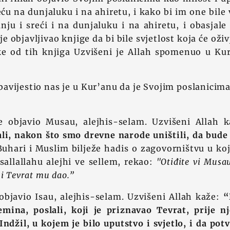
reću na dunjaluku i na ahiretu, i kako bi im one bile
nju i sreći i na dunjaluku i na ahiretu, i obasjal
je objavljivao knjige da bi bile svjetlost koja će oži
Neke od tih knjiga Uzvišeni je Allah spomenuo u Ku
bavijestio nas je u Kur’anu da je Svojim poslanicima
e objavio Musau, alejhis-selam. Uzvišeni Allah 
li, nakon što smo drevne narode uništili, da bude 
Buhari i Muslim bilježe hadis o zagovorništvu u k
 sallallahu alejhi ve sellem, rekao:
"Otiđite vi Musa
 i Tevrat mu dao.”
 objavio Isau, alejhis-selam. Uzvišeni Allah kaže:
“
emina, poslali, koji je priznavao Tevrat, prije nj
ndžil, u kojem je bilo uputstvo i svjetlo, i da potv