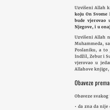
Uzvišeni Allah 
koju On Svome Po
bude vjerovao 
Njegove, i u ona
Uzvišeni Allah 
Muhammeda, salla
Poslaniku, a to 
Indžil, Zebur i 
vjerovao u jed
Allahove knjige, 
Obaveze prema
Obaveze svakog
• da zna da nije