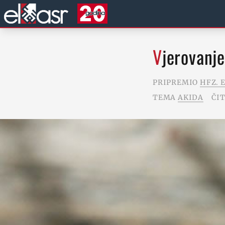
Vjerovanj
PRIPREMIO
HFZ. 
TEMA
AKIDA
ČIT