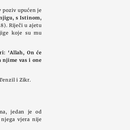
v poziv upućen je
njigu, s Istinom,
8). Riječi u ajetu
jige koje su mu
i: ‘Allah, On će
a njime vas i one
enzil i Zikr.
ima, jedan je od
njega vjera nije