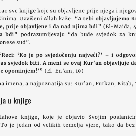
rao sve knjige koje su objavljene prije njega i njego
žinima. Uzvišeni Allah kaže:
“A tebi objavljujemo K
e, prije objavljene i da nad njima bdi”
(El-Maida, 4
a bdi”
podrazumijevaju “da bude svjedok za kn
donese sud”.
“Reci: ‘Ko je po svjedočenju najveći?’ – i odgovor
s svjedok biti. A meni se ovaj Kur’an objavljuje d
re opominjem!’”
(El-En’am, 19)
a imena, a najpoznatija su: Kur’an, Furkan, Kitab, T
ja u knjige
lahove knjige, koje je objavio Svojim poslanic
To je jedan od velikih temelja vjere, tako da bez 