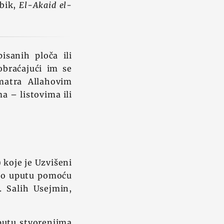
abik,
El-Akaid el-
isanih ploča ili
obraćajući im se
matra Allahovim
a – listovima ili
 koje je Uzvišeni
kao uputu pomoću
 Salih Usejmin,
uputu stvorenjima