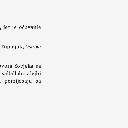
 jer je očuvanje
n Topoljak,
Osnovi
ovora čovjeka sa
sallallahu alejhi
i pomiješaju sa