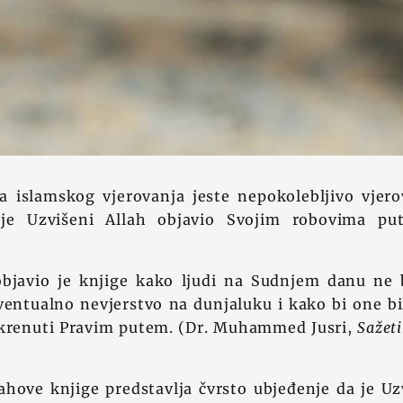
a islamskog vjerovanja jeste nepokolebljivo vjero
 je Uzvišeni Allah objavio Svojim robovima pu
objavio je knjige kako ljudi na Sudnjem danu ne 
ventualno nevjerstvo na dunjaluku i kako bi one bi
 krenuti Pravim putem. (Dr. Muhammed Jusri,
Sažet
ahove knjige predstavlja čvrsto ubjeđenje da je Uz