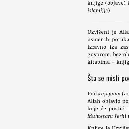
knjige (objave) 
islamijje
)
Uzvišeni je All
usmenih poruka 
izravno iza za
govorom, bez obz
kitabima – knji
Šta se misli 
Pod
knjigama
(ar
Allah objavio p
koje će postić
Muhtesaru šerhi 
Knjige je Uzviše