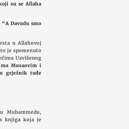
oji su se Allaha
:
“A Davudu smo
sta u Allahovoj
 što je spomenuto
ječima Uzvišenog
vima Musaovim i
n grješnik tuđe
niku Muhammedu,
va knjiga koja je