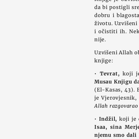
da bi postigli s
dobru i blagosta
životu. Uzvišeni 
i očistiti ih. 
nije.
Uzvišeni Allah o
knjige:
•
Tevrat,
koji j
Musau Knjigu da
(El-Kasas, 43). 
je Vjerovjesnik,
Allah razgovarao
•
Indžil,
koji je
Isaa, sina Merj
njemu smo dali I