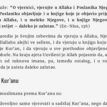
kaže:
“O vjernici, vjerujte u Allaha i Poslanika Nj
slaniku objavljuje i u knjige koje je objavio prij
u Allaha, i u meleke Njegove, i u knjige Njegov
j svijet – daleko je zalutao.”
(En-Nisa, 136)
naredio je Svojim robovima da vjeruju u Allaha, Nj
llahu alejhi ve sellem, i da vjeruju u knjigu koj
je Kur’an, i da vjeruju u sve prethodne objavljen
Suhufe. Na kraju ajeta Uzvišeni je Allah pojasnio da,
an od ruknova imana, pa, između ostalog, i u ru
da je zaista daleko zalutao.
 Kur’anu
 muslimana prema Kur’anu su:
 dovoljno samo vjerovati u sadržaj Kur’ana, nego d