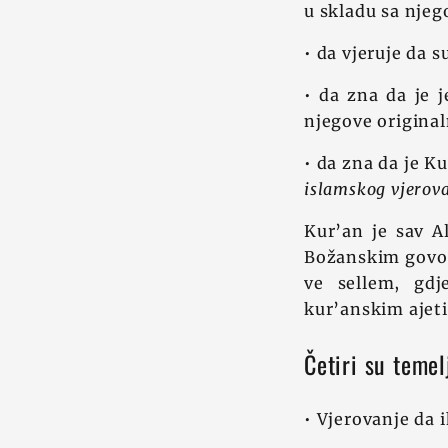
u skladu sa nje
• da vjeruje da 
• da zna da je 
njegove original
• da zna da je K
islamskog vjerov
Kur’an je sav A
Božanskim govoro
ve sellem, gdj
kur’anskim ajet
Četiri su temel
• Vjerovanje da i