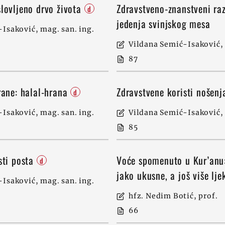
lovljeno drvo života
Zdravstveno-znanstveni raz
d
jedenja svinjskog mesa
Isaković, mag. san. ing.
Vildana Semić-Isaković, 
87
rane: halal-hrana
Zdravstvene koristi nošen
d
Isaković, mag. san. ing.
Vildana Semić-Isaković, 
85
sti posta
Voće spomenuto u Kur’anu
d
jako ukusne, a još više lj
Isaković, mag. san. ing.
hfz. Nedim Botić, prof.
66