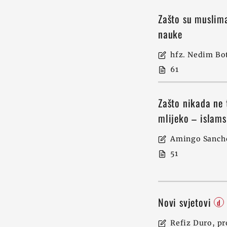
Zašto su muslima
nauke
hfz. Nedim Bot
61
Zašto nikada ne 
mlijeko – islam
Amingo Sanch
51
Novi svjetovi
d
Refiz Duro, pr