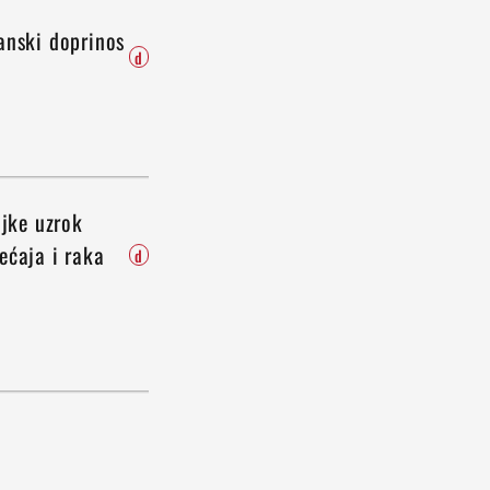
anski doprinos
d
ljke uzrok
ećaja i raka
d