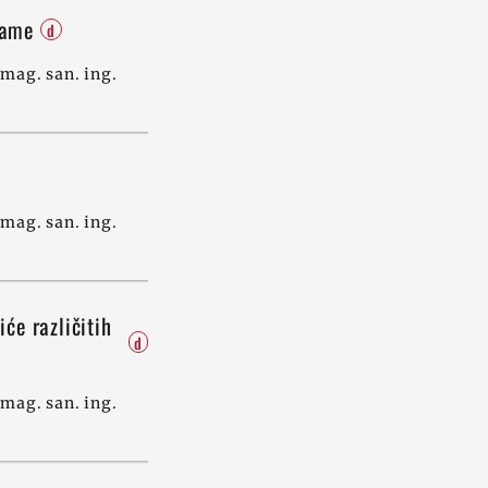
džame
d
mag. san. ing.
mag. san. ing.
iće različitih
d
”
mag. san. ing.