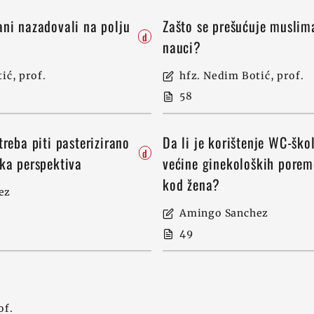
ni nazadovali na polju
Zašto se prešućuje muslim
d
nauci?
ić, prof.
hfz. Nedim Botić, prof.
58
treba piti pasterizirano
Da li je korištenje WC-ško
d
ska perspektiva
većine ginekoloških porem
kod žena?
ez
Amingo Sanchez
49
of.