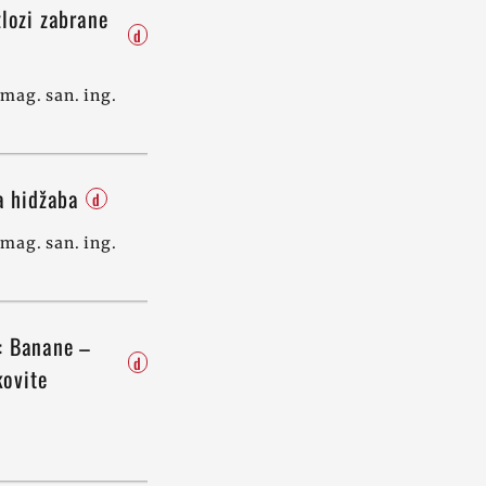
lozi zabrane
d
mag. san. ing.
ja hidžaba
d
mag. san. ing.
: Banane –
d
ekovite