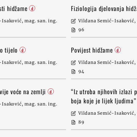
isti hidžame
Fiziologija djelovanja hi
d
Isaković, mag. san. ing.
Vildana Semić-Isaković, 
96
o tijelo
Povijest hidžame
d
d
Isaković, mag. san. ing.
Vildana Semić-Isaković, 
94
vije voće na zemlji
“Iz utroba njihovih izlazi p
d
boja koje je lijek ljudima
Isaković, mag. san. ing.
Vildana Semić-Isaković, 
89