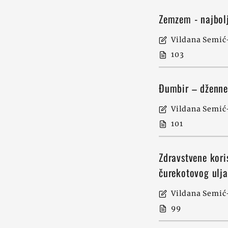
Zemzem - najbol
Vildana Semić-
103
Đumbir – dženne
Vildana Semić-
101
Zdravstvene kori
čurekotovog ulj
Vildana Semić-
99