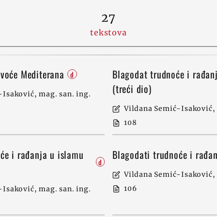
27
tekstova
 voće Mediterana
Blagodat trudnoće i rađan
d
(treći dio)
Isaković, mag. san. ing.
Vildana Semić-Isaković, 
108
će i rađanja u islamu
Blagodati trudnoće i rađa
d
Vildana Semić-Isaković, 
106
Isaković, mag. san. ing.