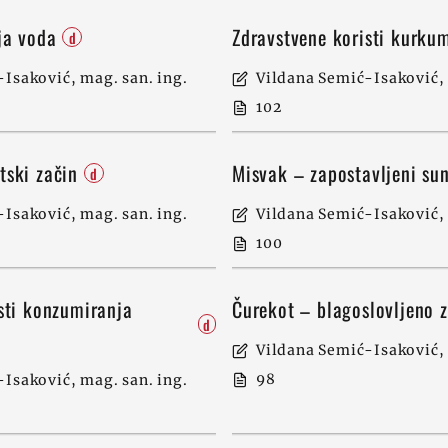
ja voda
Zdravstvene koristi kurk
d
Isaković, mag. san. ing.
Vildana Semić-Isaković, 
102
tski začin
Misvak – zapostavljeni su
d
Isaković, mag. san. ing.
Vildana Semić-Isaković, 
100
sti konzumiranja
Čurekot – blagoslovljeno 
d
a
Vildana Semić-Isaković, 
98
Isaković, mag. san. ing.